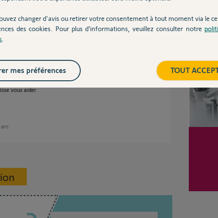
ouvez changer d'avis ou retirer votre consentement à tout moment via le ce
Inter
ences des cookies. Pour plus d’informations, veuillez consulter notre
poli
s
.
ans
er mes préférences
TOUT ACCEP
sse vous aider.
5 ans
sion