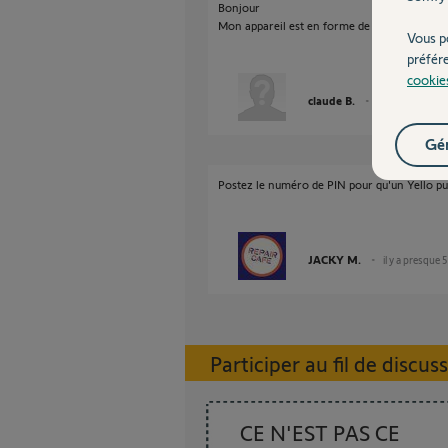
Bonjour
Mon appareil est en forme de vague
Vous p
préfér
cookie
claude B.
il y a presque 5 
Gér
Postez le numéro de PIN pour qu'un Yello pui
JACKY M.
il y a presque 
Participer au fil de discus
CE N'EST PAS CE