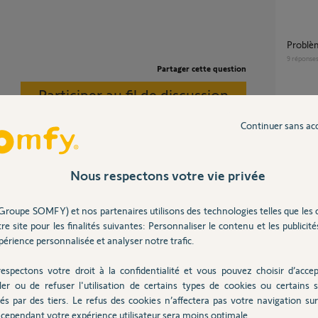
Probl
9
réponse
Partager cette question
Participer au fil de discussion
probl
2
réponse
Continuer sans ac
Nous respectons votre vie privée
Problème de connexion box tahoma déjà
rattac
21
répons
Groupe SOMFY) et nos partenaires utilisons des technologies telles que les 
re site pour les finalités suivantes: Personnaliser le contenu et les publicités
érience personnalisée et analyser notre trafic.
probl
5 ans
1
réponse
espectons votre droit à la confidentialité et vous pouvez choisir d’accep
ler ou de refuser l'utilisation de certains types de cookies ou certains s
és par des tiers. Le refus des cookies n’affectera pas votre navigation sur 
cependant votre expérience utilisateur sera moins optimale.