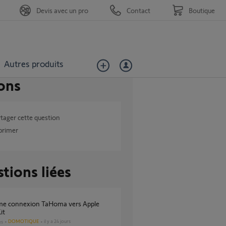
Devis avec un pro
Contact
Boutique
Autres produits
ons
tager cette question
primer
tions liées
it
DOMOTIQUE
il y a 24 jours
es