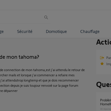
ge
Sécurité
Domotique
Chauffage
Acti
 de mon tahoma?
Par
Im
 de connection de mon tahoma,est j'ai attendu le retour de
ercher mails et lorsque j'ai commencer a refaire mes
 j'ai attendutrop longtemp et que je dois recommencer
Ques
ection depuis je suis toujour renvoié sur la page forum
 me dépanner
Problème connexion TaHoma vers Apple
HomeK
16
répons