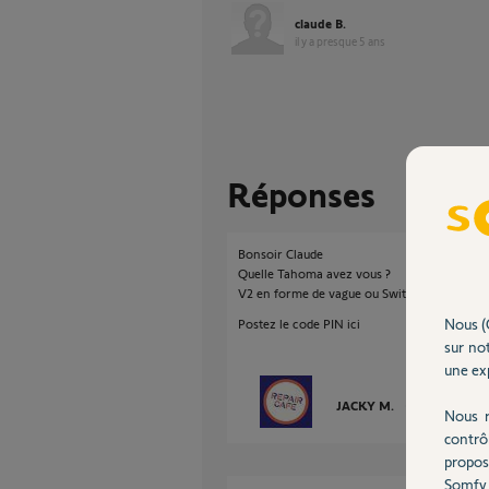
claude B.
il y a presque 5 ans
Réponses
Bonsoir Claude
Quelle Tahoma avez vous ?
V2 en forme de vague ou Switch
Nous (
Postez le code PIN ici
sur not
une exp
JACKY M.
il y a presque 
Nous r
contrô
propos
Somfy 