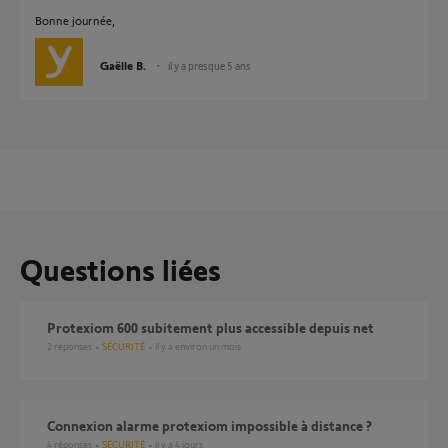
Bonne journée,
Gaëlle B.
il y a presque 5 ans
Questions liées
Protexiom 600 subitement plus accessible depuis net
2
réponses
SÉCURITÉ
il y a environ un mois
Connexion alarme protexiom impossible à distance ?
4
réponses
SÉCURITÉ
il y a 4 jours