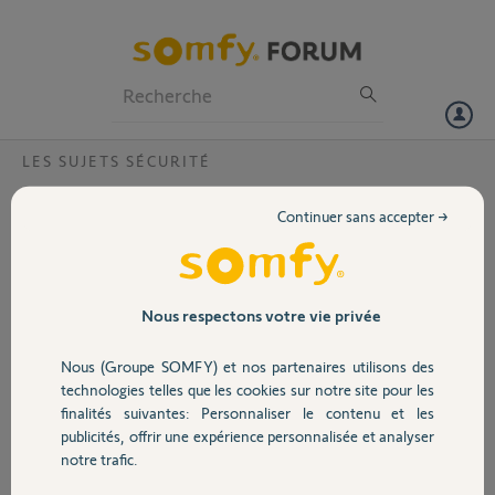
Particuliers
Professionnels
Forum
LES SUJETS SÉCURITÉ
Volet
Accès alamre PROTEXIOM ko depuis 4
Continuer sans accepter →
jours
Portail
Bonjour,
je ne peux plus accéder à mon alarme depuis 4 jours. L'accès local est
Garage
Nous respectons votre vie privée
HS, je ne peux plus me connecter au site alarmesomfy.net. Depuis
l'interface de la box je vois la centrale avec son adresse IP, elle répond
Nous (Groupe SOMFY) et nos partenaires utilisons des
aux pings sur l'adresse IP et sur alarmesomfy.home, les ports 80 et
Sécurité
technologies telles que les cookies sur notre site pour les
443 sont bien ouverts. j'ai un message d'erreur : le délai d'attente est
finalités suivantes: Personnaliser le contenu et les
dépassé.
publicités, offrir une expérience personnalisée et analyser
Domotique
notre trafic.
Merci,