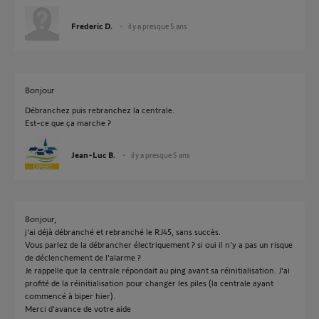
Frederic D.
il y a presque 5 ans
Bonjour
Débranchez puis rebranchez la centrale.
Est-ce que ça marche ?
Jean-Luc B.
il y a presque 5 ans
Bonjour,
j'ai déjà débranché et rebranché le RJ45, sans succès.
Vous parlez de la débrancher électriquement ? si oui il n'y a pas un risque
de déclenchement de l'alarme ?
Je rappelle que la centrale répondait au ping avant sa réinitialisation. J'ai
profité de la réinitialisation pour changer les piles (la centrale ayant
commencé à biper hier).
Merci d'avance de votre aide