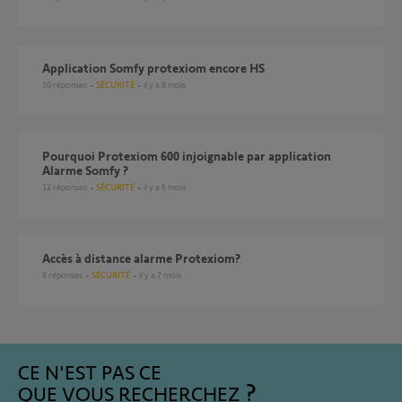
Application Somfy protexiom encore HS
10
réponses
SÉCURITÉ
il y a 8 mois
Pourquoi Protexiom 600 injoignable par application
Alarme Somfy ?
12
réponses
SÉCURITÉ
il y a 6 mois
Accès à distance alarme Protexiom?
8
réponses
SÉCURITÉ
il y a 7 mois
CE N'EST PAS CE
QUE VOUS RECHERCHEZ