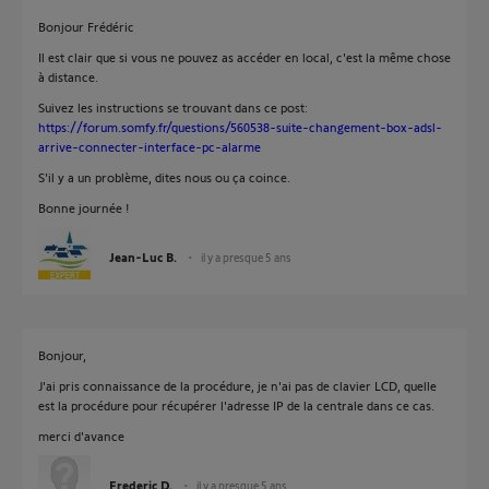
Bonjour Frédéric
Il est clair que si vous ne pouvez as accéder en local, c'est la même chose
à distance.
Suivez les instructions se trouvant dans ce post:
https://forum.somfy.fr/questions/560538-suite-changement-box-adsl-
arrive-connecter-interface-pc-alarme
S'il y a un problème, dites nous ou ça coince.
Bonne journée !
Jean-Luc B.
il y a presque 5 ans
Bonjour,
J'ai pris connaissance de la procédure, je n'ai pas de clavier LCD, quelle
est la procédure pour récupérer l'adresse IP de la centrale dans ce cas.
merci d'avance
Frederic D.
il y a presque 5 ans