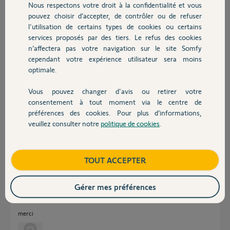
Nous respectons votre droit à la confidentialité et vous
Chauffage
Frederic D.
pouvez choisir d’accepter, de contrôler ou de refuser
il y a presque 5 ans
l'utilisation de certains types de cookies ou certains
Participer au fil de discussion
services proposés par des tiers. Le refus des cookies
Autres produits
n’affectera pas votre navigation sur le site Somfy
cependant votre expérience utilisateur sera moins
optimale.
Réponses
Vous pouvez changer d'avis ou retirer votre
Devis avec un pro
consentement à tout moment via le centre de
Bonjour
préférences des cookies. Pour plus d’informations,
Essayez de changer le câble et/ou le port sur la box internet.
veuillez consulter notre
politique de cookies
.
Contact
Jean-Luc B.
il y a presque 5 ans
Boutique
TOUT ACCEPTER
Gérer mes préférences
bonjour,
comment change-t'on le port sur la box ?
merci