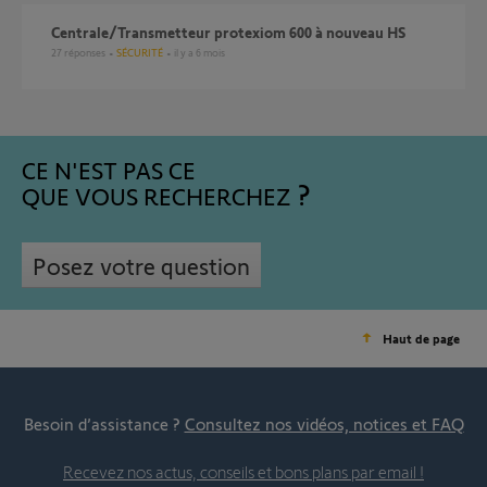
Centrale/Transmetteur protexiom 600 à nouveau HS
27
réponses
SÉCURITÉ
il y a 6 mois
CE N'EST PAS CE
QUE VOUS RECHERCHEZ
Posez votre question
Haut de page
Besoin d’assistance ?
Consultez nos vidéos, notices et FAQ
Recevez nos actus, conseils et bons plans par email !