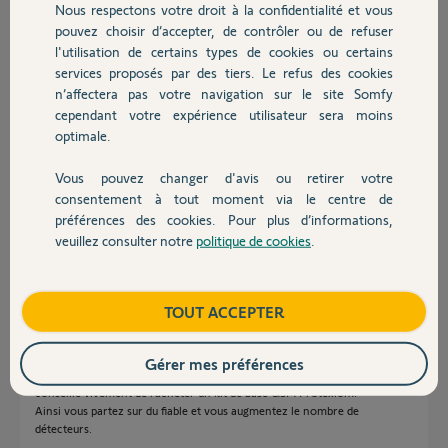
Nous respectons votre droit à la confidentialité et vous
Ma question est la suivante quelle alarme somfy dois-je acquérir ou
Chauffage
pouvez choisir d’accepter, de contrôler ou de refuser
quelle configuration me conseillez-vous?
l'utilisation de certains types de cookies ou certains
Merci pour votre aide
Gilles
services proposés par des tiers. Le refus des cookies
Autres produits
n’affectera pas votre navigation sur le site Somfy
Merci,
cependant votre expérience utilisateur sera moins
optimale.
Gilles P.
il y a presque 5 ans
Vous pouvez changer d'avis ou retirer votre
Devis avec un pro
Participer au fil de discussion
consentement à tout moment via le centre de
préférences des cookies. Pour plus d’informations,
veuillez consulter notre
politique de cookies
.
Contact
Réponses
Boutique
TOUT ACCEPTER
bonjour,
Gérer mes préférences
Au vu des "brillants" résultats des alarmes dérivées Myfox, je vous
conseille vivement de racheter un kit de base GSM Protexiom.
Ainsi vous partez sur du fiable et vous augmentez le nombre de
détecteurs.