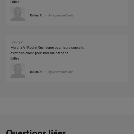
Gilles
Gilles P.
il y a presque 5 ans
Bonjour
Merci à V-Rod et Guillaume pour leurs conseils.
c'est plus claire pour moi maintenant.
Gilles
Gilles P.
il y a presque 5 ans
Questions liées