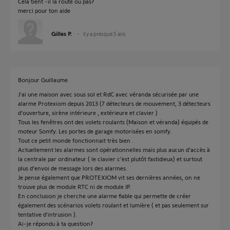
Cela tient -il la route ou pas?
merci pour ton aide
Gilles P.
il y a presque 5 ans
Bonjour Guillaume
J’ai une maison avec sous sol et RdC avec véranda sécurisée par une
alarme Protexiom depuis 2013 (7 détecteurs de mouvement, 3 détecteurs
d’ouverture, sirène intérieure , extérieure et clavier )
Tous les fenêtres ont des volets roulants (Maison et véranda) équipés de
moteur Somfy. Les portes de garage motorisées en somfy.
Tout ce petit monde fonctionnait très bien .
Actuellement les alarmes sont opérationnelles mais plus aucun d’accès à
la centrale par ordinateur ( le clavier c’est plutôt fastidieux) et surtout
plus d’envoi de message lors des alarmes.
Je pense également que PROTEXIOM vit ses dernières années, on ne
trouve plus de module RTC ni de module IP.
En conclusion je cherche une alarme fiable qui permette de créer
également des scénarios volets roulant et lumière ( et pas seulement sur
tentative d’intrusion ).
Ai-je répondu à ta question?