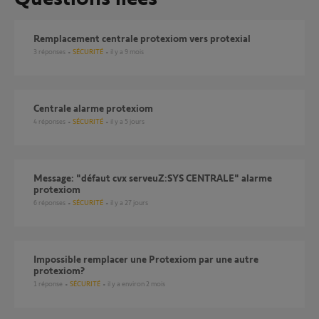
Remplacement centrale protexiom vers protexial
3
réponses
SÉCURITÉ
il y a 9 mois
Centrale alarme protexiom
4
réponses
SÉCURITÉ
il y a 5 jours
Message: "défaut cvx serveuZ:SYS CENTRALE" alarme
protexiom
6
réponses
SÉCURITÉ
il y a 27 jours
Impossible remplacer une Protexiom par une autre
protexiom?
1
réponse
SÉCURITÉ
il y a environ 2 mois