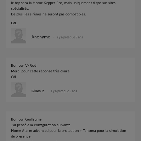
le top sera la Home Kepper Pro, mais uniquement dispo sur sites
spécialisés.
De plus, les sirènes ne seront pas compatibles.
CdL
Anonyme
il y a presque 5 ans
Bonjour V-Rod
Merci pour cette réponse très claire.
Cdl
Gilles P.
il y a presque 5 ans
Bonjour Guillaume
J'ai pensé à la configuration suivante
Home Alarm advanced pour la protection + Tahoma pour la simulation
de présence.