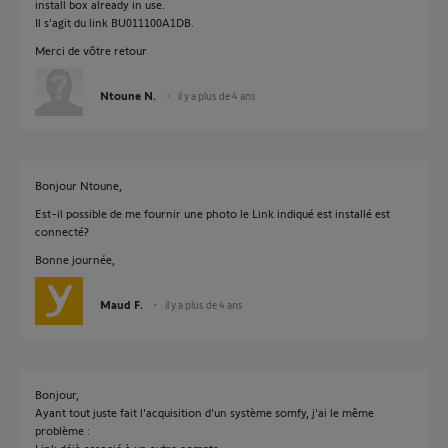
install box already in use.
Il s’agit du link BU011100A1DB.
Merci de vôtre retour
Ntoune N.
il y a plus de 4 ans
Bonjour Ntoune,
Est-il possible de me fournir une photo le Link indiqué est installé est
connecté?
Bonne journée,
Maud F.
il y a plus de 4 ans
Bonjour,
Ayant tout juste fait l'acquisition d'un système somfy, j'ai le même
problème :