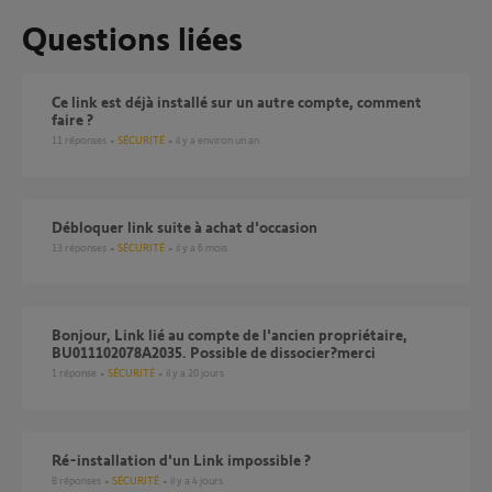
Questions liées
Ce link est déjà installé sur un autre compte, comment
faire ?
11
réponses
SÉCURITÉ
il y a environ un an
Débloquer link suite à achat d'occasion
13
réponses
SÉCURITÉ
il y a 6 mois
Bonjour, Link lié au compte de l'ancien propriétaire,
BU011102078A2035. Possible de dissocier?merci
1
réponse
SÉCURITÉ
il y a 20 jours
ré-installation d'un Link impossible ?
8
réponses
SÉCURITÉ
il y a 4 jours