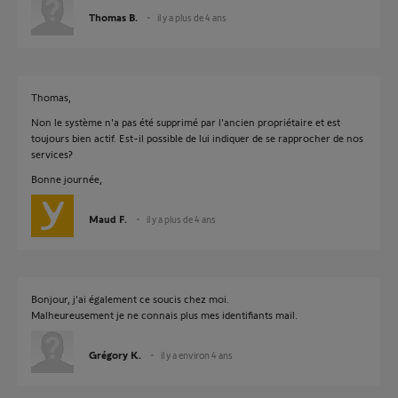
Thomas B.
il y a plus de 4 ans
Thomas,
Non le système n'a pas été supprimé par l'ancien propriétaire et est
toujours bien actif. Est-il possible de lui indiquer de se rapprocher de nos
services?
Bonne journée,
Maud F.
il y a plus de 4 ans
Bonjour, j'ai également ce soucis chez moi.
Malheureusement je ne connais plus mes identifiants mail.
Grégory K.
il y a environ 4 ans