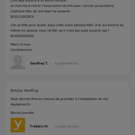
Link déjà associé à un autre compte.
Je cherche à retirer l'association du link avec l'ancien propriétaire.
L'adresse Mac du link étant la suivante :
BU0111001BC6
J'en profite pour laisser aussi cette autre adresse MAC d'un accessoire du
même kit, pouvez vous vérifier qu'il n'est pas aussi associé svp ?
BU4005003A02
Merci à vous.
Cordialement.
Geoffrey T.
il y a plus de 4 ans
Bonjour Geoffroy,
Vous devriez être en mesure de procéder à l'installation de vos
équipements.
Bonne journée
Frédéric M.
il y a plus de 4 ans