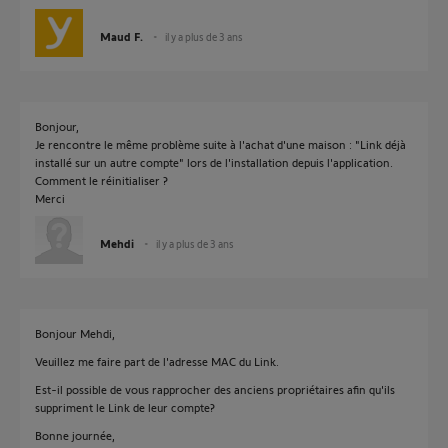
Maud F.
il y a plus de 3 ans
Bonjour,
Je rencontre le même problème suite à l'achat d'une maison : "Link déjà
installé sur un autre compte" lors de l'installation depuis l'application.
Comment le réinitialiser ?
Merci
Mehdi
il y a plus de 3 ans
Bonjour Mehdi,
Veuillez me faire part de l'adresse MAC du Link.
Est-il possible de vous rapprocher des anciens propriétaires afin qu'ils
suppriment le Link de leur compte?
Bonne journée,