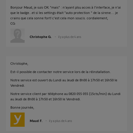
Bonjour Maud, je suis OK "mais" : n'ayant plsu acces à l'interface, je n'ai
que le badge...et si les settings était "auto protection " de la sirene.... je
crains que cela sonne fort! c'est cela mon soucis. cordialement,
CG
Christophe G.
il y a plus de 4 ans
Christophe,
Est-il possible de contacter notre service lors de la réinstallation.
Notre service est ouvert du Lundi au Jeudi de 8h00 à 17h50 et 16h50 le
Vendredi.
Notre service client par téléphone au 0820 055 055 (15cts/min) du Lundi
au Jeudi de 8h00 à 17h50 et 16h50 le Vendredi.
Bonne journée,
Maud F.
il y a plus de 4 ans