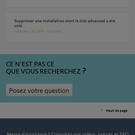
supprimer une installation dont le link advanced a été
volé
5
réponses
SÉCURITÉ
il y a 4 jours
CE N'EST PAS CE
QUE VOUS RECHERCHEZ
Posez votre question
Haut de page
Besoin d’assistance ?
Consultez nos vidéos, notices et FAQ