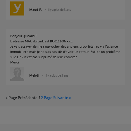
Maud F.
il y a plus de 3 ans
Bonjour @Maud F.
L'adresse MAC du Link est BU011100xxxx.
Je vais essayer de me rapprocher des anciens propriétaires via l'agence
immobilière mais je ne suis pas sûr d'avoir un retour. Est-ce un problème
si le Link n'est pas supprimé de leur compte?
Merci
Mehdi
il y a plus de 3 ans
« Page Précédente
1
2
Page Suivante »