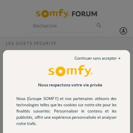
Particuliers
Professionnels
Forum
LES SUJETS SÉCURITÉ
Volet
Link déjà installé sur un autre compte ?
Continuer sans accepter →
Bonjour,
Portail
Je viens d'acheter d'un système d'alarme. Néanmoins, celui-ci
provenait des retours du magasin. Me voici bloqué lors de
Garage
Nous respectons votre vie privée
l'installation, le Link étant déjà associé avec un autre compte.
Nous (Groupe SOMFY) et nos partenaires utilisons des
Pouvez-vous dissocier ce Link d'un potentiel compte existant
Sécurité
(adresse MAC BU011101DEA72019).
technologies telles que les cookies sur notre site pour les
finalités suivantes: Personnaliser le contenu et les
Merci,
publicités, offrir une expérience personnalisée et analyser
Domotique
notre trafic.
Elias