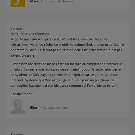
Maud F.
il y a plus de 4 ans
Bonjour,
Merci pour vos réponses.
Je doute que l'ancien "propriétaire" soit très impliqué dans ces
démarches. Merci de régler ce problème aujourd'hui, ancien propriétaire
contacté ou non. Le temps passe et mon délais de rétractation n'est pas
extensible à vie.
Il est assez aberrant de ne pas être en mesure de simplement installer le
produit. Ce que je vois est assez peu engageant pour la suite, sans parler
du système de SAV payant par téléphone/porté par les utilisateurs sur
internet. Système que l'on est obligé d'utiliser pour un problème de
conception basique, qui semble assez commun si j'en crois ce forum.
Cordialement,
Elias
il y a plus de 4 ans
Bonjour,