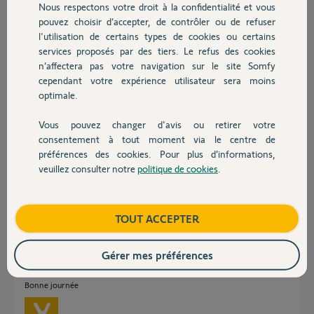
il y a plus de 4 ans
Nous respectons votre droit à la confidentialité et vous
Chauffage
pouvez choisir d’accepter, de contrôler ou de refuser
l'utilisation de certains types de cookies ou certains
services proposés par des tiers. Le refus des cookies
Autres produits
Réponses
n’affectera pas votre navigation sur le site Somfy
cependant votre expérience utilisateur sera moins
optimale.
Ah, les fameux retours magasin. Patientez Elias, un Yellow va voler à
votre secours sous peu !
Vous pouvez changer d'avis ou retirer votre
Devis avec un pro
consentement à tout moment via le centre de
Bonne journée !
préférences des cookies. Pour plus d’informations,
veuillez consulter notre
politique de cookies
.
Jean-Luc B.
il y a plus de 4 ans
Contact
Boutique
TOUT ACCEPTER
Bonjour Elias,
Nous sommes en train d'essayer de contacter le précédent propriétaire,
Gérer mes préférences
nous vous indiquerons dès que le système a été supprimé.
Bonne journée