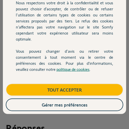
Nous respectons votre droit à la confidentialité et vous
extérieur dépasse une certaine valeur)
Chauffage
pouvez choisir d’accepter, de contrôler ou de refuser
Cependant aucune données ne remonte (voir la
l'utilisation de certains types de cookies ou certains
capture d'écran).
services proposés par des tiers. Le refus des cookies
Autres produits
n’affectera pas votre navigation sur le site Somfy
1) Ces données remontent t'elles normalement du thermostat à
cependant votre expérience utilisateur sera moins
tahoma?
optimale.
2) Y'a t'il une autre manipulation qu'un ajout du thermostat via
l'application Tahoma en ayant au préalable cliqué sur le bouton prog
Vous pouvez changer d'avis ou retirer votre
du thermostat?
Devis avec un pro
consentement à tout moment via le centre de
préférences des cookies. Pour plus d’informations,
Merci d'avance,
veuillez consulter notre
politique de cookies
.
Contact
Cordialement,
Nicolas
Boutique
TOUT ACCEPTER
Flo et Nico
il y a plus de 4 ans
Gérer mes préférences
Réponses