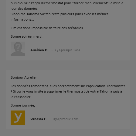
puis d'ouvrir l'appli du thermostat pour "forcer manuellement" la mise à
jour des données.
Sinon ma Tahoma Switch reste plusieurs jours avec les mêmes
informations...
Il m'est donc impossible de faire des scénarios...
Bonne soirée, merci.
Aurélien D.
il y a presque 3 ans
Bonjour Aurélien,
Les données remontent-elles correctement sur l'application Thermostat
? Si oui je vous invite à supprimer le thermostat de votre Tahoma puis à
le réassocier.
Bonne journée,
Vanessa F.
il y a presque 3 ans