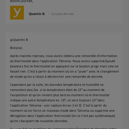
Bonne journée,
Quentin B.
il y a plus de 4 ans
@Quentin B
Bonjour,
Après maintes reprises, nous avons obtenu une remontée d'information
du thermostat dans l'application Tahoma. Nous avons supprimé/ajouté
plusieurs fois le thermostat en appuyant sur le bouton progr mais cela ne
faisait rien. C'est à partir du moment où on a "jouer" avec le changement
de mode qu'on a réussi à déclencher une remontée de donnée.
Cependant par la suite, les données température et humidité ne
remontent plus (ex. si la température était de 22° au moment de
l'acquisition et qu'on revient plus tard au moment où le thermostat
indique une autre température ex. 19°, ce sera toujours 22° dans
l'application Tahoma- voir capture écran 2 et 3). C'est à partir du
moment où on force un nouveau mode dans Tahoma ou supprime une
dérogation dans l'application thermostat (et ce n'est pas systématique)
qu'on réacquiert de nouvelles données.
Il y a en fait un problème de communication/synchro de données entre