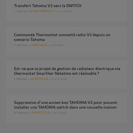
Transfert Tahoma V2 vers la SWITCH
1
réponse
AUTRES PRODUITS
il y a 2 jours
Commande Thermostat connecté radio V2 depuis un
scenario Tahoma
2
réponses
CHAUFFAGE
il y a 4 mois
Est-ce que ce projet de gestion de radiateur électrique via
thermostat Smarther Netatmo est réalisable ?
4
réponses
DOMOTIQUE
il y a 17 jours
Suppression d'une ancien box TAHOMA V2 pour pouvoir
installer une TAHOMA switch dans une nouvelle maison
48
réponses
DOMOTIQUE
il y a 3 mois