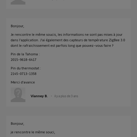
Bonjour,
Je rencontre le même soucis, les informations ne sont pas mises à jour
dans l'application. J'ai également des capteurs de température ZigBee 3.0
dont le rafraichissement est parfois long que pouvez-vous faire ?
Pin de la Tahoma :
2015-9618-6417
Pin du thermostat :
2145-0713-1358
Merci d'avance
Vianney B.
il y a plus de 3 ans
Bonjour,
je rencontre le même souci,