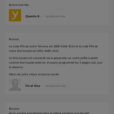
Bonne journée,
Quentin B.
il y a plus de 4 ans
Bonsoir,
Le code PIN de notre Tahoma est 2008-6166-8114 et le code PIN de
notre thermostat est 2052-0485-2443.
Le thermostat est connecté via la passerelle sur notre poêle à pellet
comme thermostat externe, et avons programmé les 3 plages nuit, jour
et absence.
Merci de votre retour et bonne soirée
Flo et Nico
il y a plus de 4 ans
Bonjour
Nous somme exactement dans la même situation que Nicolas