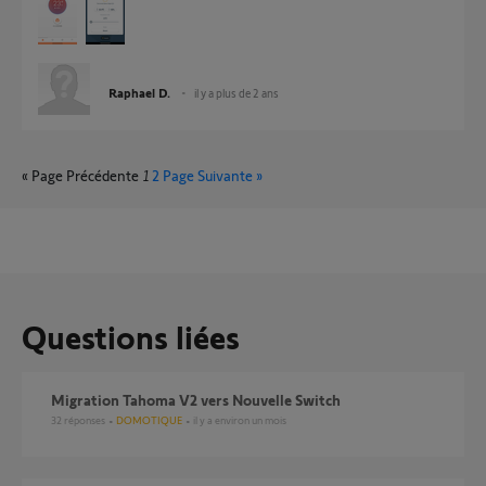
Raphael D.
il y a plus de 2 ans
« Page Précédente
1
2
Page Suivante »
Questions liées
Migration Tahoma V2 vers Nouvelle Switch
32
réponses
DOMOTIQUE
il y a environ un mois