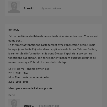
Franck H.
il y a environ 4 ans
Bonjour,
J'ai un problème similaire de remonté de données entre mon Thermosat
et ma box :
Le thermostat fonctionne parfaitement avec l'application dédiée, mais
lorsque je souhaite l'ajouter dans l'application de la box Tahoma Switch,
la remontée d'information et le contrôle par l'appli de la box soit ne
fonctionne pas du tout, soit fonctionnent pendant quelques dizaines de
minute avant que l'état du thermostat reste figé.
Le PIN de ma Tahoma Switch est :
2018-2805-6042
Mon Thermostat connecté radio :
2052-1868-8088
Merci par avance de l'aide apportée
Denis
Denis C.
il y a presque 4 ans