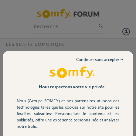
Particuliers
Professionnels
Forum
LES SUJETS DOMOTIQUE
Volet
Thermostat connecté v2 - absence de
Continuer sans accepter →
remontée information dans Tahoma
Portail
Switch?
Bonjour,
Garage
Nous respectons votre vie privée
Nous avons installé un thermostat connecté v2
puis l'avons associé à notre Tahoma Switch.
Nous (Groupe SOMFY) et nos partenaires utilisons des
Sécurité
technologies telles que les cookies sur notre site pour les
Nous souhaitons récupérer les informations de
finalités suivantes: Personnaliser le contenu et les
température et d'humidité afin de les intégrer
publicités, offrir une expérience personnalisée et analyser
avec des données d'autres capteur dans divers
Domotique
notre trafic.
scénario (ex : fermer les volets si la température
dépasse une certaine valeur ET si la température