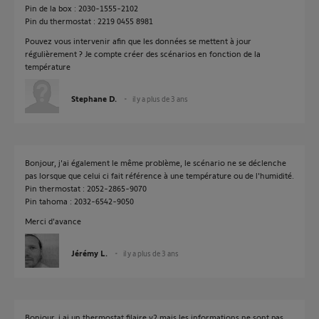
Pin de la box : 2030-1555-2102
Pin du thermostat : 2219 0455 8981
Pouvez vous intervenir afin que les données se mettent à jour
régulièrement ? Je compte créer des scénarios en fonction de la
température
Stephane D.
il y a plus de 3 ans
Bonjour, j'ai également le même problème, le scénario ne se déclenche
pas lorsque que celui ci fait référence à une température ou de l'humidité.
Pin thermostat : 2052-2865-9070
Pin tahoma : 2032-6542-9050
Merci d'avance
Jérémy L.
il y a plus de 3 ans
Bonjour, j.ai un thermostat filaire v2 mais les informations ne sont pas