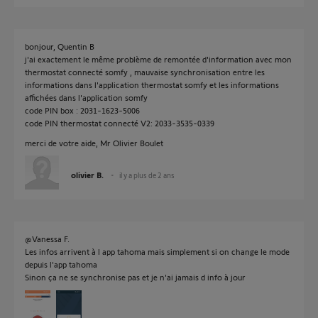
bonjour, Quentin B
j'ai exactement le même problème de remontée d'information avec mon
thermostat connecté somfy , mauvaise synchronisation entre les
informations dans l'application thermostat somfy et les informations
affichées dans l'application somfy
code PIN box : 2031-1623-5006
code PIN thermostat connecté V2: 2033-3535-0339
merci de votre aide, Mr Olivier Boulet
olivier B.
il y a plus de 2 ans
@Vanessa F.
Les infos arrivent à l app tahoma mais simplement si on change le mode
depuis l'app tahoma
Sinon ça ne se synchronise pas et je n'ai jamais d info à jour