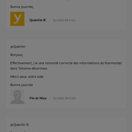
Bonne journée,
Quentin B.
il y a plus de 4 ans
@Quentin
Bonjour,
Effectivement, j'ai une remonté correcte des informations du thermostat
dans Tahoma désormais.
Merci pour votre aide.
Bonne journée
Flo et Nico
il y a plus de 4 ans
@Quentin B