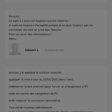
Bonjour,
Ce sujet à 2 jours est toujours aucune réponse !
le sujet est toujours d'actualité puisque je ne peux toujours pas me
connecter via mon pc a ma box Tahoma.
Peut-on avoir des informations ?
Merci.
Clément L.
il y a plus de 4 ans
bonjour, j'ai appliqué la solution suivante :
appliquer la mise à jour du 29/03/2022 (donc hier) ,
redémarrer la box internet (pour forcer un changement d'IP)
vider les caches des navigateurs du PC.
enfin relancer la connexion tahomalink
Tout est de nouveau opérationnel.
je ne suis pas certains que la totalité des étapes soient nécessaires,