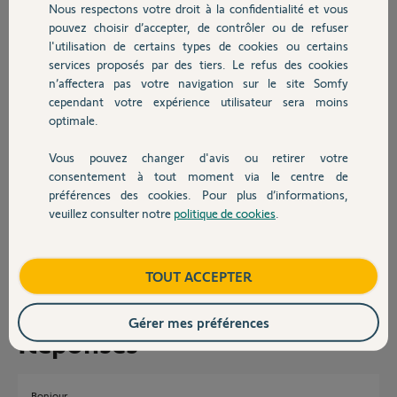
en me déconnectant et me reconnectant.
Nous respectons votre droit à la confidentialité et vous
Chauffage
pouvez choisir d’accepter, de contrôler ou de refuser
y a t il un souci
l'utilisation de certains types de cookies ou certains
services proposés par des tiers. Le refus des cookies
Autres produits
de même depuis ce matin j'ai un rating exceeded via l'API tahoma.
n’affectera pas votre navigation sur le site Somfy
cependant votre expérience utilisateur sera moins
merci de vos infos
optimale.
NB: y a toujours beaucoup de soucis avec ces changement d'heure
chez vous :)
Vous pouvez changer d'avis ou retirer votre
Devis avec un pro
consentement à tout moment via le centre de
Merci,
préférences des cookies. Pour plus d’informations,
veuillez consulter notre
politique de cookies
.
Contact
jean-luc B.
il y a plus de 4 ans
Participer au fil de discussion
Boutique
TOUT ACCEPTER
Gérer mes préférences
Réponses
Bonjour,