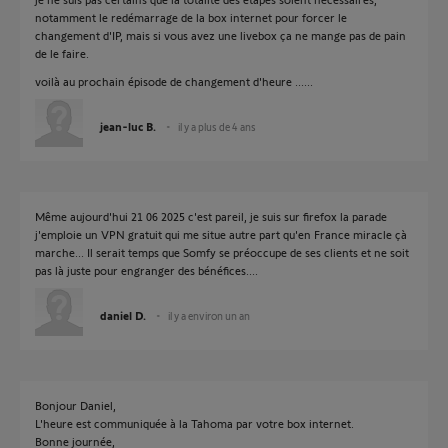
notamment le redémarrage de la box internet pour forcer le
changement d'IP, mais si vous avez une livebox ça ne mange pas de pain
de le faire.
voilà au prochain épisode de changement d'heure ......
jean-luc B.
il y a plus de 4 ans
Même aujourd'hui 21 06 2025 c'est pareil, je suis sur firefox la parade
j'emploie un VPN gratuit qui me situe autre part qu'en France miracle çà
marche... Il serait temps que Somfy se préoccupe de ses clients et ne soit
pas là juste pour engranger des bénéfices....
daniel D.
il y a environ un an
Bonjour Daniel,
L'heure est communiquée à la Tahoma par votre box internet.
Bonne journée,