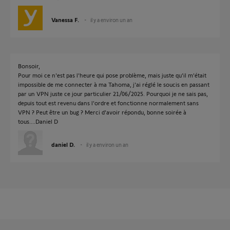
Vanessa F.
il y a environ un an
Bonsoir,
Pour moi ce n'est pas l'heure qui pose problème, mais juste qu'il m'était
impossible de me connecter à ma Tahoma, j'ai réglé le soucis en passant
par un VPN juste ce jour particulier 21/06/2025. Pourquoi je ne sais pas,
depuis tout est revenu dans l'ordre et fonctionne normalement sans
VPN ? Peut être un bug ? Merci d'avoir répondu, bonne soirée à
tous....Daniel D
daniel D.
il y a environ un an