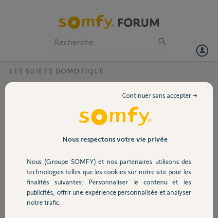
Particuliers
Professionnels
Forum
LES SUJETS DOMOTIQUE
Volet
impossible de me connecter a tahoma via
Continuer sans accepter →
PC
Portail
Bonjour,
ce matin , après changement d'heure, je ne peux plus me connecter à
Garage
ma tahoma v2 via le PC - c'est OK avec l'application smartphone,
Nous respectons votre vie privée
mais pas le PC
Nous (Groupe SOMFY) et nos partenaires utilisons des
j'utilise le lien qui est donné dans mon compte somfy vers T (tahoma)
Sécurité
technologies telles que les cookies sur notre site pour les
: soit
finalités suivantes: Personnaliser le contenu et les
https://www.tahomalink.com/enduser-mobile-web/steer-
publicités, offrir une expérience personnalisée et analyser
html5...
?
Domotique
notre trafic.
user/mdp sont bons puisque je les ai retestés via l'application android