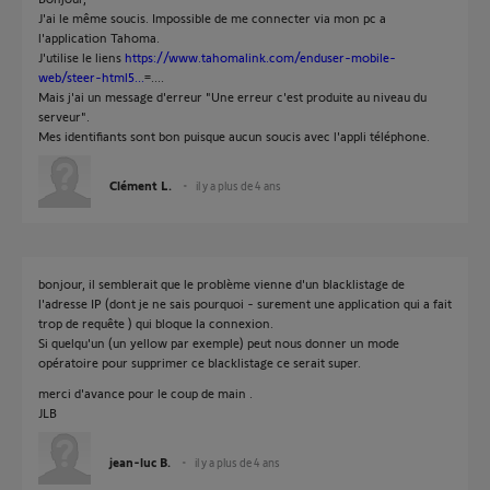
J'ai le même soucis. Impossible de me connecter via mon pc a
l'application Tahoma.
J'utilise le liens
https://www.tahomalink.com/enduser-mobile-
web/steer-html5...
=....
Mais j'ai un message d'erreur "Une erreur c'est produite au niveau du
serveur".
Mes identifiants sont bon puisque aucun soucis avec l'appli téléphone.
Clément L.
il y a plus de 4 ans
bonjour, il semblerait que le problème vienne d'un blacklistage de
l'adresse IP (dont je ne sais pourquoi - surement une application qui a fait
trop de requête ) qui bloque la connexion.
Si quelqu'un (un yellow par exemple) peut nous donner un mode
opératoire pour supprimer ce blacklistage ce serait super.
merci d'avance pour le coup de main .
JLB
jean-luc B.
il y a plus de 4 ans