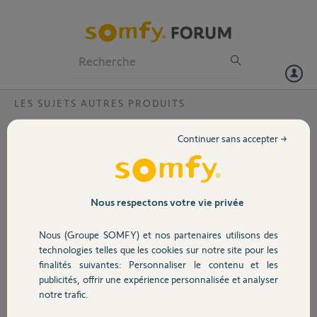
Particuliers
Professionnels
Forum
LES SUJETS AUTRES PRODUITS
Volet
code pin correct déjà active?
Continuer sans accepter →
Bonjour, suite a un changement de propriétaire ma box somfy
Portail
connexoon m'affiche ce message: code pin correct mais déjà activé
merci d'avance code PIN:0827-3040-0453
cordialement Jérôme
Garage
Nous respectons votre vie privée
Merci,
Nous (Groupe SOMFY) et nos partenaires utilisons des
Sécurité
technologies telles que les cookies sur notre site pour les
Jerome C.
finalités suivantes: Personnaliser le contenu et les
il y a environ 4 ans
publicités, offrir une expérience personnalisée et analyser
Domotique
Participer au fil de discussion
notre trafic.