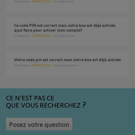
53
réponses
DOMOTIQUE
il y a plus d'un an
Ce code PIN est correct mais votre box est déjà activée
quoi faire pour activer mon compte?
25
réponses
DOMOTIQUE
il y a plus d'un an
Votre code pin est correct mais votre box est déjà activée
39
réponses
DOMOTIQUE
il y a presque 2 ans
CE N'EST PAS CE
QUE VOUS RECHERCHEZ
Posez votre question