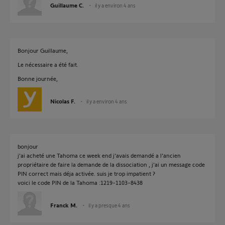
Guillaume C.
il y a environ 4 ans
Bonjour Guillaume,
Le nécessaire a été fait.
Bonne journée,
Nicolas F.
il y a environ 4 ans
bonjour
j'ai acheté une Tahoma ce week end j'avais demandé a l'ancien
propriétaire de faire la demande de la dissociation , j'ai un message code
PIN correct mais déja activée. suis je trop impatient ?
voici le code PIN de la Tahoma :1219-1103-8438
Franck M.
il y a presque 4 ans