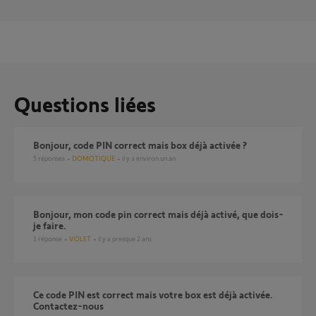
Questions liées
Bonjour, code PIN correct mais box déjà activée ?
5
réponses
DOMOTIQUE
il y a environ un an
Bonjour, mon code pin correct mais déjà activé, que dois-
je faire.
1
réponse
VOLET
il y a presque 2 ans
Ce code PIN est correct mais votre box est déjà activée.
Contactez-nous