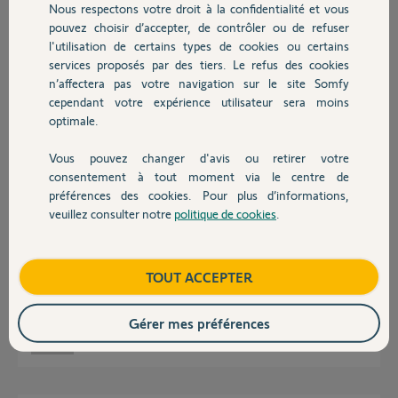
Nous respectons votre droit à la confidentialité et vous
Chauffage
pouvez choisir d’accepter, de contrôler ou de refuser
Réponses
l'utilisation de certains types de cookies ou certains
services proposés par des tiers. Le refus des cookies
Autres produits
n’affectera pas votre navigation sur le site Somfy
Bonjour Jérémy,
cependant votre expérience utilisateur sera moins
optimale.
Le nécessaire a été fait.
Bonne journée,
Vous pouvez changer d'avis ou retirer votre
Devis avec un pro
consentement à tout moment via le centre de
Gaëlle B.
il y a environ 4 ans
préférences des cookies. Pour plus d’informations,
veuillez consulter notre
politique de cookies
.
Contact
Bonjour j'ai le même problème avec ma connexoon.
Boutique
TOUT ACCEPTER
Le code Pin est 0832-7619-6125.
Merci de votre aide.
Gérer mes préférences
François D.
il y a environ 4 ans