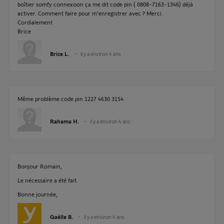
boîtier somfy connexoon ça me dit code pin ( 0808-7163-1346) déjà
activer. Comment faire pour m’enregistrer avec ? Merci.
Cordialement
Brice
Brice L.
il y a environ 4 ans
Même problème code pin 1227 4630 3154
Rahama H.
il y a environ 4 ans
Bonjour Romain,
Le nécessaire a été fait.
Bonne journée,
Gaëlle B.
il y a environ 4 ans