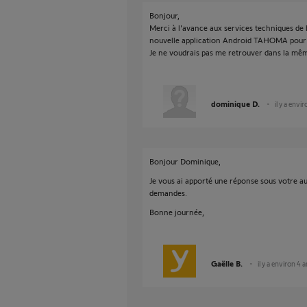
Bonjour,
Merci à l'avance aux services techniques de bi
nouvelle application Android TAHOMA pour 
Je ne voudrais pas me retrouver dans la mêm
dominique D.
il y a envi
Bonjour Dominique,
Je vous ai apporté une réponse sous votre au
demandes.
Bonne journée,
Gaëlle B.
il y a environ 4 