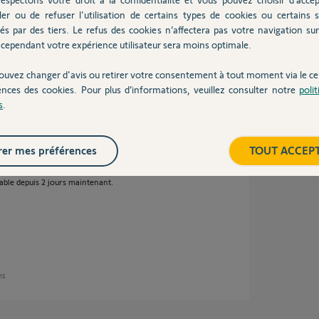
ler ou de refuser l'utilisation de certains types de cookies ou certains s
és par des tiers. Le refus des cookies n’affectera pas votre navigation sur 
cependant votre expérience utilisateur sera moins optimale.
tionnée.
ouvez changer d'avis ou retirer votre consentement à tout moment via le ce
ahoma, mais la procédure sur l'application
ences des cookies. Pour plus d’informations, veuillez consulter notre
poli
en cours".
s
.
on car elle me dit que le matériel est
er mes préférences
TOUT ACCEP
a web, j'ai une belle page d'erreur de
able depuis 2 jours maintenant.
ns