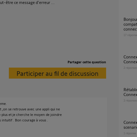
eut-être ce message d'erreur ...
bonjour, l interface chauffage fil pilote io est il
compati
connect
17
répons
Connexion micro-module 2401162 à Box
Connex
Partager cette question
2
réponse
Participer au fil de discussion
Rétablir la connexion avec Somfy Tahoma et
Conne
2
réponse
lème.
t ,on se retrouve avec une appli qui ne
e plus et je cherche le moyen de joindre
s intuitif . Bon courage à vous .
Connexoon et commande pour lancer
scenari
1
réponse