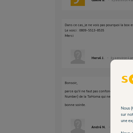
Dans ce cas, je ne vois pas pourquoi la box e
Le voici : 0809-5513-8535
Merci
Hervé J.
il y a environ 4 a
Bonsoir,
parce qu'il ne faut pas confondre le PIN du t
Number) de la TaHoma qui ne peut servir qu'a
bonne soirée.
Nous (
sur not
une exp
André N.
il y a environ 4 
Nous r