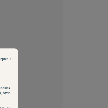
cepter →
cookies
, offrir
ter, de