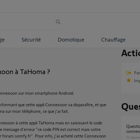
ge
Sécurité
Domotique
Chauffage
Acti
xoon à TaHoma ?
Par
Im
i Connexoon sur mon smartphone Android.
Ques
m'informant que cette appli Connexoon va disparaître, et que
ma sur mon téléphone, ce que j'ai fait.
nnexoon à cette appli TaHoma mais en saisissant le code
Question migration configuration
 le message d'erreur "ce code PIN est correct mais votre
connex
r forum.somfy.fr". Pour info, j'ai acheté cette Connexoon
22
répons