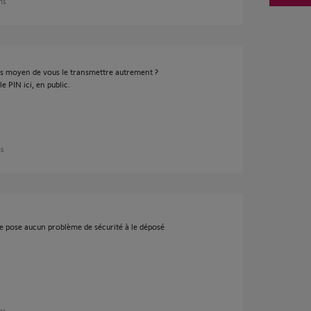
ans
as moyen de vous le transmettre autrement ?
e PIN ici, en public.
ns
 ne pose aucun problème de sécurité à le déposé
ans