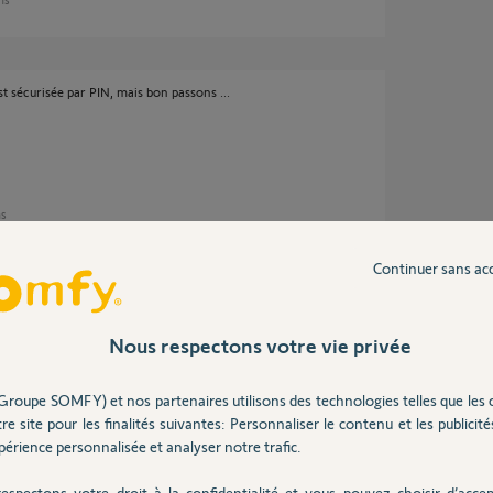
st sécurisée par PIN, mais bon passons ...
ns
Continuer sans ac
éléphone avec le PIN (Product Identification
Nous respectons votre vie privée
ux Yellow et Pro installateur :-)
Groupe SOMFY) et nos partenaires utilisons des technologies telles que les 
re site pour les finalités suivantes: Personnaliser le contenu et les publicités
érience personnalisée et analyser notre trafic.
ans
espectons votre droit à la confidentialité et vous pouvez choisir d’accep