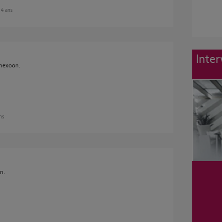
n 4 ans
Inter
nnexoon.
ans
n.