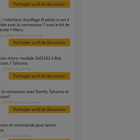
Participer au fil de discussion
ble avec la connexoon ? avec le kit de
ivité ? Merci
DOMOTIQUE
il y a 3 mois
es
Participer au fil de discussion
oon / Tahoma
VOLET
il y a 4 mois
s
Participer au fil de discussion
xoon?
DOMOTIQUE
il y a 6 mois
s
Participer au fil de discussion
os
VOLET
il y a 3 mois