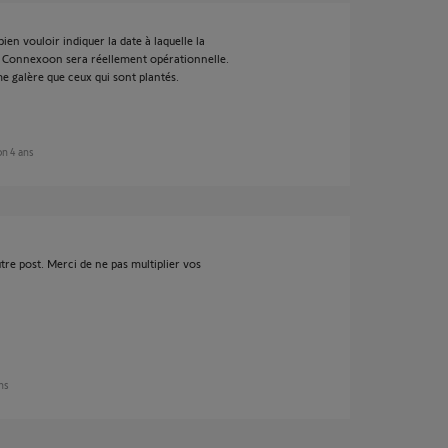
en vouloir indiquer la date à laquelle la
Connexoon sera réellement opérationnelle.
e galère que ceux qui sont plantés.
ron 4 ans
tre post. Merci de ne pas multiplier vos
ans