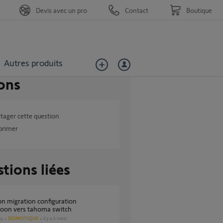
Devis avec un pro
Contact
Boutique
Autres produits
ons
tager cette question
primer
tions liées
oon vers tahoma switch
DOMOTIQUE
il y a 4 mois
es