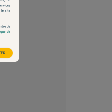
ervices
le site
ntre de
tique de
TER