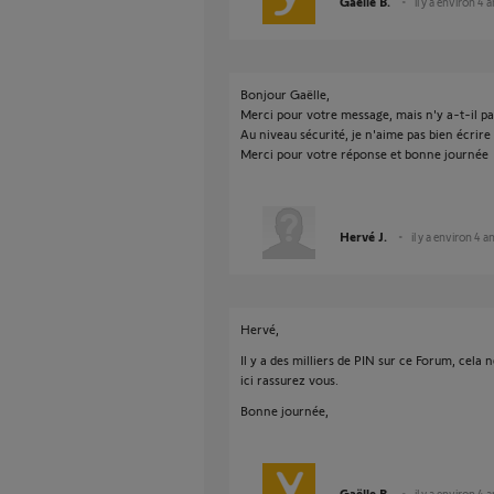
Gaëlle B.
il y a environ 4 
Bonjour Gaëlle,
Merci pour votre message, mais n'y a-t-il p
Au niveau sécurité, je n'aime pas bien écrire l
Merci pour votre réponse et bonne journée
Hervé J.
il y a environ 4 a
Hervé,
Il y a des milliers de PIN sur ce Forum, cela
ici rassurez vous.
Bonne journée,
Gaëlle B.
il y a environ 4 