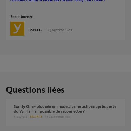
Comment changer le réseau WiFi de mon Somfy One / One+ ?
Bonne journée,
Maud F.
il y a environ 4 ans
Questions liées
Somfy One+ bloquée en mode alarme activée après perte
du Wi-Fi – impossible de reconnecter?
7
réponses
SÉCURITÉ
il y a environ un mois