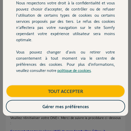
Nous respectons votre droit à la confidentialité et vous
Chauffage
quelques minutes.
pouvez choisir d’accepter, de contrôler ou de refuser
l'utilisation de certains types de cookies ou certains
Que dois je faire pour revenir à une situation normale ?
services proposés par des tiers. Le refus des cookies
Autres produits
Merci,
n’affectera pas votre navigation sur le site Somfy
Franck
cependant votre expérience utilisateur sera moins
optimale.
Franck T.
il y a environ 4 ans
Vous pouvez changer d'avis ou retirer votre
Devis avec un pro
Participer au fil de discussion
consentement à tout moment via le centre de
préférences des cookies. Pour plus d’informations,
veuillez consulter notre
politique de cookies
.
Contact
Réponses
Boutique
TOUT ACCEPTER
Bonjour Franck,
Gérer mes préférences
Veuillez réinitialiser votre ONE+. Merci de suivre la procédure ci-dessous
: