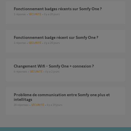
Fonctionnement badges récents sur Somfy One ?
1
réponse
SÉCURITÉ
il y a 20 jours
Fonctionnement badge récent sur Somfy One ?
1
réponse
SÉCURITÉ
il y a 20 jours
Changement Wifi - Somfy One + connexion ?
4
réponses
SÉCURITÉ
il y a 2 jours
Problème de communication entre Somfy one plus et
intellitags
20
réponses
SÉCURITÉ
il y a 19 jours