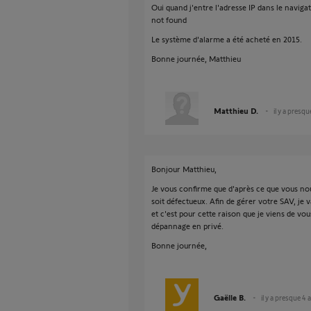
Oui quand j'entre l'adresse IP dans le naviga
not found
Le système d'alarme a été acheté en 2015.
Bonne journée, Matthieu
Matthieu D.
il y a presqu
Bonjour Matthieu,
Je vous confirme que d'après ce que vous nou
soit défectueux. Afin de gérer votre SAV, je 
et c'est pour cette raison que je viens de v
dépannage en privé.
Bonne journée,
Gaëlle B.
il y a presque 4 