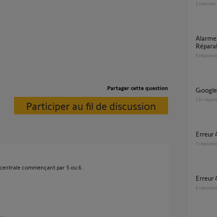
1
réponse
Alarme Protexiom 600 module IP
Réparab
6
réponse
Partager cette question
Googl
114
répon
Participer au fil de discussion
Erreur
7
réponse
e centrale commençant par 5 ou 6 .
Erreur
6
réponse