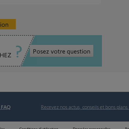
sion
Posez votre question
CHEZ
t FAQ
Recevez nos actus, conseils et bons plans 
les
Conditions d'utilisation
Données personnelles
Po