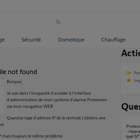
ge
Sécurité
Domotique
Chauffage
Acti
ile not found
Par
Im
Bonjour,
Je suis dans l'incapacité d'accéder à l'interface
d'administration de mon système d'alarme Protexiom
Ques
via mon navigateur WEB.
Quand je tape d'adresse IP de la centrale j'obtiens une
nd
protexiom 600 avec erreur 400 File not found
: répar
 IP mais toujours le même problème.
quel N°