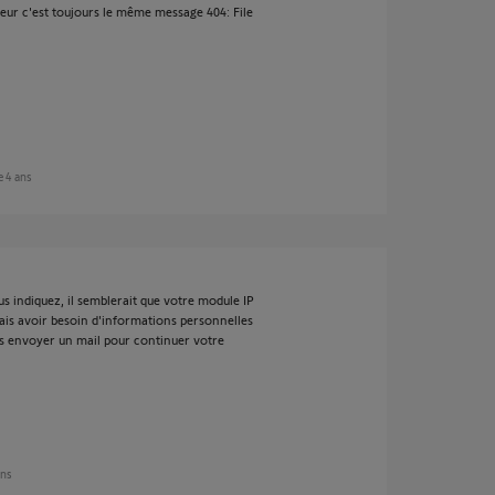
teur c'est toujours le même message 404: File
e 4 ans
s indiquez, il semblerait que votre module IP
vais avoir besoin d'informations personnelles
ous envoyer un mail pour continuer votre
ans