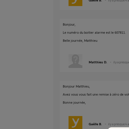
Gaëlle B.
il y a presque 4 
Bonjour,
Le numéro du boitier alarme est le 607811.
Belle journée, Matthieu
Matthieu D.
il y a presqu
Bonjour Matthieu,
Avez vous vous fait une remise à zéro de vo
Bonne journée,
Gaëlle B.
il y a presque 4 