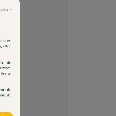
cepter →
cookies
, offrir
ter, de
ervices
le site
ntre de
tique de