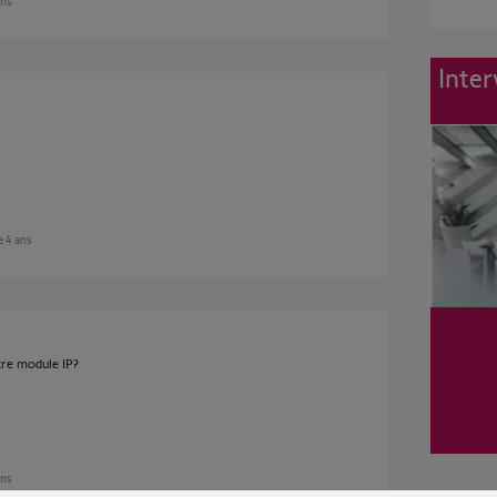
ans
Inter
e 4 ans
tre module IP?
ans