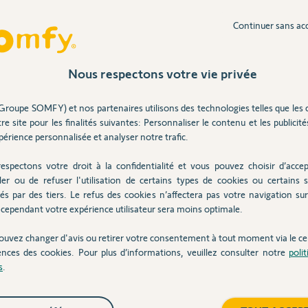
Continuer sans ac
 une remise à zéro du module mais cela ne
Nous respectons votre vie privée
Groupe SOMFY) et nos partenaires utilisons des technologies telles que les 
e 4 ans
re site pour les finalités suivantes: Personnaliser le contenu et les publicités
érience personnalisée et analyser notre trafic.
espectons votre droit à la confidentialité et vous pouvez choisir d’accep
ler ou de refuser l'utilisation de certains types de cookies ou certains s
vier suite à la remise à zéro?
és par des tiers. Le refus des cookies n’affectera pas votre navigation sur 
cependant votre expérience utilisateur sera moins optimale.
ouvez changer d'avis ou retirer votre consentement à tout moment via le ce
ences des cookies. Pour plus d’informations, veuillez consulter notre
poli
ans
s
.