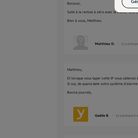
Gér
Bonjour,
Suite à la remise à zéro avec la clavier LCD 
Bien à vous, Matthieu
Matthieu D.
il y a presqu
Matthieu,
Et lorsque vous taper cette IP vous obtenez à
Si oui, de quand date votre système d'alarme
Bonne journée,
Gaëlle B.
il y a presque 4 