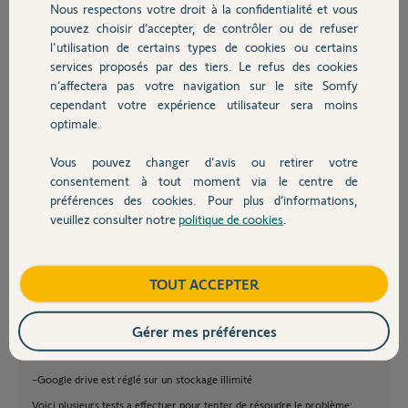
Nous respectons votre droit à la confidentialité et vous
Chauffage
Le problème est qu'en tapant dessus, rien ne se
pouvez choisir d’accepter, de contrôler ou de refuser
passe, impossible de se connecter ou même de le
l'utilisation de certains types de cookies ou certains
déconnecter...
services proposés par des tiers. Le refus des cookies
Autres produits
Comment faire ?
n’affectera pas votre navigation sur le site Somfy
Merci !
cependant votre expérience utilisateur sera moins
Merci,
optimale.
Vous pouvez changer d'avis ou retirer votre
Franck E.
Devis avec un pro
consentement à tout moment via le centre de
il y a presque 4 ans
préférences des cookies. Pour plus d’informations,
veuillez consulter notre
politique de cookies
.
Contact
Boutique
TOUT ACCEPTER
Franck,
Veuillez vérifier :
Gérer mes préférences
-Le compte est bien enregistré pour google drive et qu'il n'y a pas
d'erreur de compte
-Google drive est réglé sur un stockage illimité
Voici plusieurs tests a effectuer pour tenter de résoudre le problème: