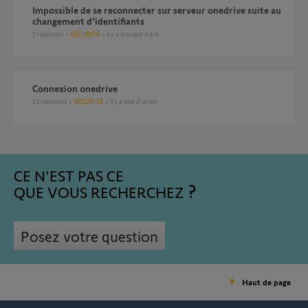
Impossible de se reconnecter sur serveur onedrive suite au
changement d'identifiants
5
réponses
SÉCURITÉ
il y a presque 3 ans
Connexion onedrive
13
réponses
SÉCURITÉ
il y a plus d'un an
CE N'EST PAS CE
QUE VOUS RECHERCHEZ
Posez votre question
Haut de page