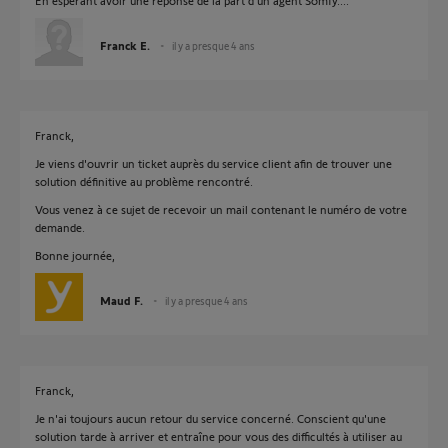
En espérant avoir une réponse de la part d'un agent Somfy....
Franck E.
il y a presque 4 ans
Franck,
Je viens d'ouvrir un ticket auprès du service client afin de trouver une
solution définitive au problème rencontré.
Vous venez à ce sujet de recevoir un mail contenant le numéro de votre
demande.
Bonne journée,
Maud F.
il y a presque 4 ans
Franck,
Je n'ai toujours aucun retour du service concerné. Conscient qu'une
solution tarde à arriver et entraîne pour vous des difficultés à utiliser au