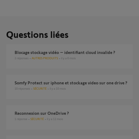
Questions liées
Blocage stockage vidéo – identifiant cloud invalide ?
2
réponses
AUTRES PRODUITS
il y a 6 mois
Somfy Protect sur iphone et stockage video sur one drive ?
10
réponses
SÉCURITÉ
il y a 10 mois
Reconnexion sur OneDrive ?
1
réponse
SÉCURITÉ
il y a 12 mois