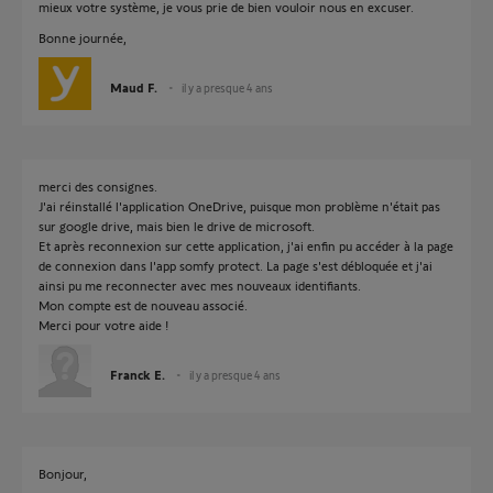
mieux votre système, je vous prie de bien vouloir nous en excuser.
Bonne journée,
Maud F.
il y a presque 4 ans
merci des consignes.
J'ai réinstallé l'application OneDrive, puisque mon problème n'était pas
sur google drive, mais bien le drive de microsoft.
Et après reconnexion sur cette application, j'ai enfin pu accéder à la page
de connexion dans l'app somfy protect. La page s'est débloquée et j'ai
ainsi pu me reconnecter avec mes nouveaux identifiants.
Mon compte est de nouveau associé.
Merci pour votre aide !
Franck E.
il y a presque 4 ans
Bonjour,