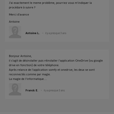
J'ai exactement le meme problème, pourriez vous m'indiquer la
procédure à suivre ?
Merci d'avance
Antoine
Antoine L.
il y a presque 3 ans
Bonjour Antoine,
il s'agit de désinstaller puis réinstaller l'application OneDrive (ou google
drive en fonction) de votre téléphone.
Après relance de l'application somfy et onedrive, les deux se sont
reconnectés comme par magie.
La magie de l'informatique....
Franck E.
il y a presque 3 ans