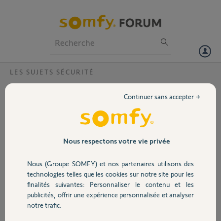
Particuliers
Professionnels
Forum
LES SUJETS SÉCURITÉ
Volet
stockage vidéo onedrive impossible de se
Continuer sans accepter →
reconnecter
Portail
Bonjour,
j'ai une home alarm advanced et je bénéfice de
Garage
l'enregistrement de 30 secondes gratuit à
Nous respectons votre vie privée
chaque déclenchement.
Or j'ai changé mon code d'accés à mon compte
Nous (Groupe SOMFY) et nos partenaires utilisons des
Sécurité
microsoft et depuis l'enregistrement sur mon
technologies telles que les cookies sur notre site pour les
onedrive ne se fait plus.
finalités suivantes: Personnaliser le contenu et les
Un message d'erreur apparrait.
publicités, offrir une expérience personnalisée et analyser
Domotique
Dans Réglages > Stockage vidéo sous Onedrive
notre trafic.
"identifiants invalides. Veuillez vous
reconnecter" avec un triangle rouge.