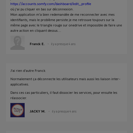
https://accounts.somfy.com/dashboard/edit_profile
où j'ai pu cliquer en bas sur déconnexion.
Mon application m'a bien redemandée de me reconnecter avec mes
identifiants, mais le problème persiste je me retrouve toujours sur la
même page avec le triangle rouge sur onedrive et impossible de faire une
autre action en cliquant dessus....
Franck E.
il y a presque 4 ans
J'ai rien d'autre Franck
Normalement ça déconnecte les utilisateurs mais aussi les liaison inter-
applicatives.
Dans ces cas particuliers, il faut dissocier les services, pour ensuite les
réassocier.
JACKY M.
il y a presque 4 ans