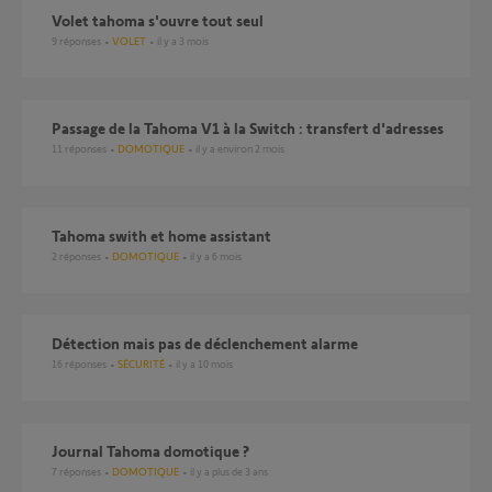
volet tahoma s'ouvre tout seul
9
réponses
VOLET
il y a 3 mois
Passage de la Tahoma V1 à la Switch : transfert d'adresses
11
réponses
DOMOTIQUE
il y a environ 2 mois
tahoma swith et home assistant
2
réponses
DOMOTIQUE
il y a 6 mois
Détection mais pas de déclenchement alarme
16
réponses
SÉCURITÉ
il y a 10 mois
Journal Tahoma domotique ?
7
réponses
DOMOTIQUE
il y a plus de 3 ans