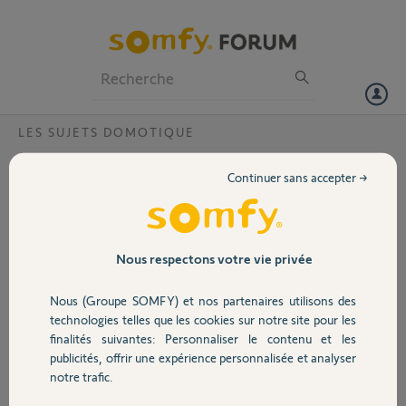
Particuliers
Professionnels
Forum
LES SUJETS DOMOTIQUE
Volet
Journal tahoma
Continuer sans accepter →
Bonjour,
Portail
Mon FAI est Orange, la box Tahoma est à côté de la live box (fibre).
Ce qui est curieux ce problème n'existe que sur le ou les scénario
lancés vers 8h.
Garage
Nous respectons votre vie privée
Curieux !
Nous (Groupe SOMFY) et nos partenaires utilisons des
Merci,
Sécurité
technologies telles que les cookies sur notre site pour les
finalités suivantes: Personnaliser le contenu et les
Roger D.
publicités, offrir une expérience personnalisée et analyser
Domotique
il y a plus de 3 ans
notre trafic.
Participer au fil de discussion