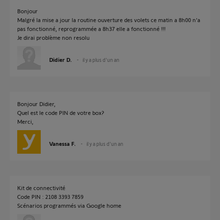
Bonjour
Malgré la mise a jour la routine ouverture des volets ce matin a 8h00 n'a
pas fonctionné, reprogrammée a 8h37 elle a fonctionné !!!
Je dirai problème non resolu
Didier D.
il y a plus d'un an
Bonjour Didier,
Quel est le code PIN de votre box?
Merci,
Vanessa F.
il y a plus d'un an
Kit de connectivité
Code PIN : 2108 3393 7859
Scénarios programmés via Google home