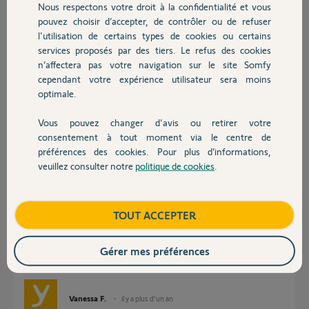
Nous respectons votre droit à la confidentialité et vous
Chauffage
pouvez choisir d’accepter, de contrôler ou de refuser
l'utilisation de certains types de cookies ou certains
Réponses
services proposés par des tiers. Le refus des cookies
Autres produits
n’affectera pas votre navigation sur le site Somfy
cependant votre expérience utilisateur sera moins
bonjour
optimale.
je lis votre question mais elle est incomplète , je suis dans la même
configuration que vous , avez vous vous aussi des problèmes d’exécution
Vous pouvez changer d'avis ou retirer votre
de scénario programmés vers 8 h le matin
Devis avec un pro
consentement à tout moment via le centre de
préférences des cookies. Pour plus d’informations,
Didier D.
il y a plus d'un an
veuillez consulter notre
politique de cookies
.
Contact
Boutique
TOUT ACCEPTER
Bonjour Didier,
Concernant votre problème, le service support a identifié le problème et
une mise à jour corrective va être déployée.
Gérer mes préférences
Je reviens vers vous.
Bonne journée,
Vanessa F.
il y a plus d'un an