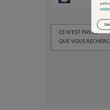
préfér
cookie
Gér
CE N'EST PAS CE
QUE VOUS RECHER