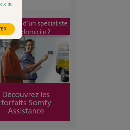
tique de
vention d'un spécialiste
TER
à mon domicile ?
Découvrez les
forfaits Somfy
Assistance