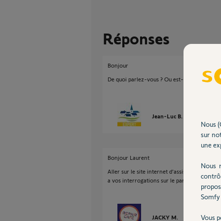
Réponses
Bonjour
De quoi parlez-vous ? Ou est-ce que vous ne 
Jean-Luc B.
il y a plus de
Nous (
sur not
une exp
Bonjour Laurent
Nous r
Aller sur le site internet d'assistance de vo
contrô
a vos interrogations sur le paramétrage de l
propos
Somfy 
Vous p
JACKY M.
il y a plus de 3