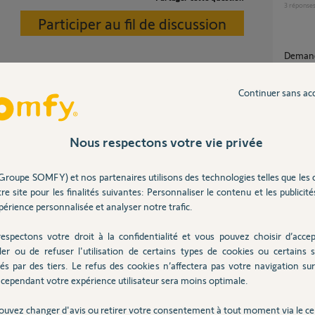
3
réponse
Participer au fil de discussion
Demande de transfert de clé io suite à
change
switch)
Continuer sans ac
3
réponse
trouvez pas ou changer la clé wifi ?
Nous respectons votre vie privée
Tahoma : impossible de valider le mot de
passe w
 3 ans
9
réponse
Groupe SOMFY) et nos partenaires utilisons des technologies telles que les 
re site pour les finalités suivantes: Personnaliser le contenu et les publicités
érience personnalisée et analyser notre trafic.
Decon
71
répons
espectons votre droit à la confidentialité et vous pouvez choisir d’accep
tre opérateur vous trouverez toutes les réponses
ler ou de refuser l'utilisation de certains types de cookies ou certains s
Alarme active mais qui ne fonctionne pas
a nouvelle box.
suite à
és par des tiers. Le refus des cookies n’affectera pas votre navigation sur 
cependant votre expérience utilisateur sera moins optimale.
14
répons
ouvez changer d'avis ou retirer votre consentement à tout moment via le ce
 ans