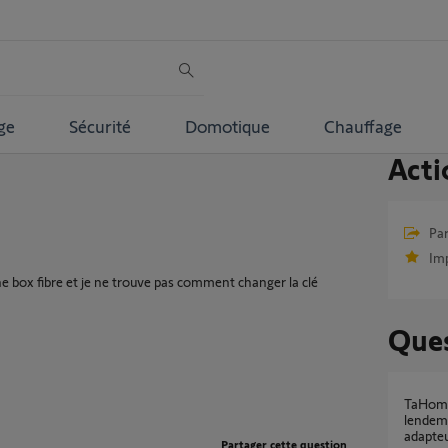
ge
Sécurité
Domotique
Chauffage
Acti
Par
Im
e box fibre et je ne trouve pas comment changer la clé
Ques
TaHoma Switch déconnectée du jour au
lendem
adapteu
Partager cette question