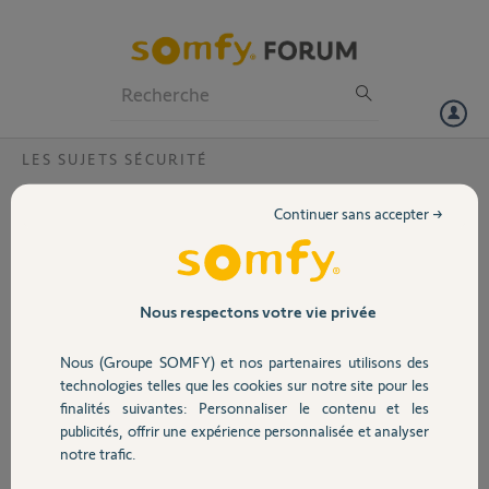
Particuliers
Professionnels
Forum
LES SUJETS SÉCURITÉ
Volet
Alarme protextiom?
Continuer sans accepter →
Bonjour,
Portail
Bonjour
Je ne m'étais pas connecté à mon alarme depuis pas mal de temps.
Garage
Nous respectons votre vie privée
Ayant un problème de piles dans la sirène extérieur (piles changées en
septembre 2021) ce que je trouve anormal !
Nous (Groupe SOMFY) et nos partenaires utilisons des
J'ai voulu me connecter comme habituellement mais impossible on
Sécurité
technologies telles que les cookies sur notre site pour les
m'indique une erreur. Comment faire? Peut-être pourrez-vous me
finalités suivantes: Personnaliser le contenu et les
renseigner. D'avance je vous remercie.
publicités, offrir une expérience personnalisée et analyser
P S : Mon alarme PROTEXIOM installée en 2013.
Domotique
notre trafic.
Merci,