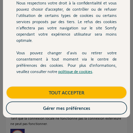
Nous respectons votre droit à la confidentialité et vous
Chauffage
marcel D.
pouvez choisir d’accepter, de contrôler ou de refuser
il y a plus de 3 ans
l'utilisation de certains types de cookies ou certains
Participer au fil de discussion
services proposés par des tiers. Le refus des cookies
Autres produits
n’affectera pas votre navigation sur le site Somfy
cependant votre expérience utilisateur sera moins
optimale.
Réponses
Vous pouvez changer d'avis ou retirer votre
Devis avec un pro
consentement à tout moment via le centre de
Bonsoir Marcel
préférences des cookies. Pour plus d’informations,
Vous n'indiquez pas si vous essayez de vous connecter en Local ou de
veuillez consulter notre
politique de cookies
.
l'extérieur avec un smartphone.
Contact
Si la connexion Locale ne fonctionne pas, il faut vérifier le cable RJ45 qui
connecte l'alarme a la box internet.
Boutique
TOUT ACCEPTER
Si toujours impossible de se connecter en local il faudra réinitialiser le
module IP
https://forum.somfy.fr/questions/560538-suite-changement-box-adsl-
Gérer mes préférences
arrive-connecter-interface-pc-alarme
Tant que la connexion locale ne fonctionne pas la connexion extérieure
ne peut pas fonctionner.