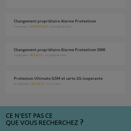
Changement propriétaire Alarme Protextiom
7
réponses
DOMOTIQUE
il y a plus de 4 ans
Changement propriétaire Alarme Protextiom 5000
3
réponses
SÉCURITÉ
il y a plus de 4 ans
Protexium Ultimate GSM et carte 2G inoperante
41
réponses
SÉCURITÉ
il y a 5 mois
CE N'EST PAS CE
QUE VOUS RECHERCHEZ