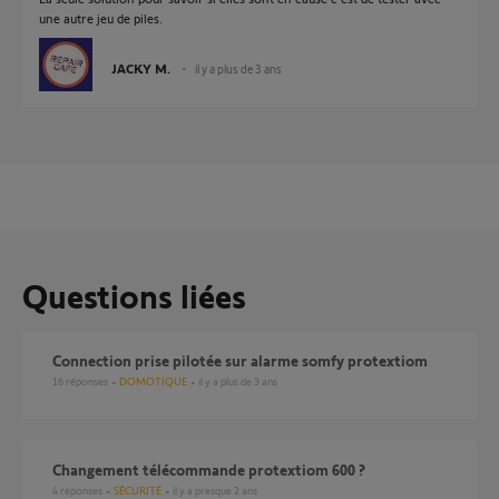
une autre jeu de piles.
JACKY M.
il y a plus de 3 ans
Questions liées
Connection prise pilotée sur alarme somfy protextiom
16
réponses
DOMOTIQUE
il y a plus de 3 ans
changement télécommande protextiom 600 ?
4
réponses
SÉCURITÉ
il y a presque 2 ans