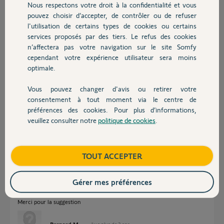
Nous respectons votre droit à la confidentialité et vous
Participer au fil de discussion
Chauffage
pouvez choisir d’accepter, de contrôler ou de refuser
l'utilisation de certains types de cookies ou certains
services proposés par des tiers. Le refus des cookies
Autres produits
Réponses
n’affectera pas votre navigation sur le site Somfy
cependant votre expérience utilisateur sera moins
optimale.
Bonjour
Vous pouvez changer d'avis ou retirer votre
avez vous tenté une resynchro de la tahoma ?
Devis avec un pro
consentement à tout moment via le centre de
https://forum.somfy.fr/questions/1626676-faq-video-effectuer-
préférences des cookies. Pour plus d’informations,
resynchronisation-tahoma
veuillez consulter notre
politique de cookies
.
Contact
bonne soirée.
André N.
il y a plus de 3 ans
Boutique
TOUT ACCEPTER
Gérer mes préférences
Opération impossible je ne suis pas présent à mon domicile pour les fêtes
Merci pour la suggestion