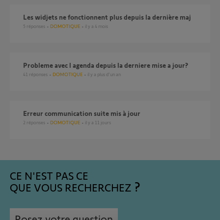
Les widjets ne fonctionnent plus depuis la dernière maj
5
réponses
DOMOTIQUE
il y a 4 mois
Probleme avec l agenda depuis la derniere mise a jour?
41
réponses
DOMOTIQUE
il y a plus d'un an
Erreur communication suite mis à jour
2
réponses
DOMOTIQUE
il y a 11 jours
CE N'EST PAS CE
QUE VOUS RECHERCHEZ
Posez votre question