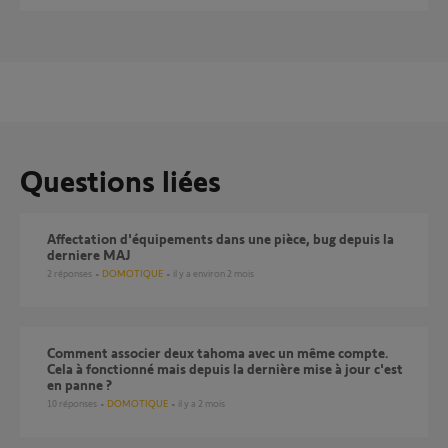
Questions liées
Affectation d'équipements dans une pièce, bug depuis la
derniere MAJ
2
réponses
DOMOTIQUE
il y a environ 2 mois
Comment associer deux tahoma avec un même compte.
Cela à fonctionné mais depuis la dernière mise à jour c'est
en panne ?
10
réponses
DOMOTIQUE
il y a 2 mois