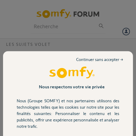
Particuliers
Professionnels
Forum
LES SUJETS VOLET
Volet
Agenda off depuis la dernière mise à jour
Continuer sans accepter →
Bonjour,
Portail
Depuis la dernière mise à jour de ma Tahoma classic (18 Décembre
2022) lAgenda est off et il m’est impossible de le mettre On
Garage
Nous respectons votre vie privée
Que dois je faire
Nous (Groupe SOMFY) et nos partenaires utilisons des
Le code pin de ma box est: tel:1208-0696-6170
Sécurité
technologies telles que les cookies sur notre site pour les
Merci,
finalités suivantes: Personnaliser le contenu et les
publicités, offrir une expérience personnalisée et analyser
Domotique
notre trafic.
Bernard M.
il y a plus de 3 ans