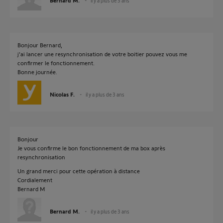
Bernard M.
il y a plus de 3 ans
Bonjour Bernard,
j'ai lancer une resynchronisation de votre boitier pouvez vous me
confirmer le fonctionnement.
Bonne journée.
Nicolas F.
il y a plus de 3 ans
Bonjour
Je vous confirme le bon fonctionnement de ma box après
resynchronisation
Un grand merci pour cette opération à distance
Cordialement
Bernard M
Bernard M.
il y a plus de 3 ans