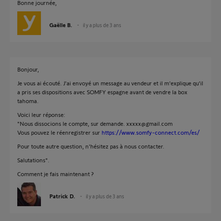
Bonne journée,
Gaëlle B.
il y a plus de 3 ans
Bonjour,
Je vous ai écouté. J'ai envoyé un message au vendeur et il m'explique qu'il
a pris ses dispositions avec SOMFY espagne avant de vendre la box
tahoma.
Voici leur réponse:
"Nous dissocions le compte, sur demande. xxxxx@gmail.com
Vous pouvez le réenregistrer sur
https://www.somfy-connect.com/es/
Pour toute autre question, n'hésitez pas à nous contacter.
Salutations".
Comment je fais maintenant ?
Patrick D.
il y a plus de 3 ans