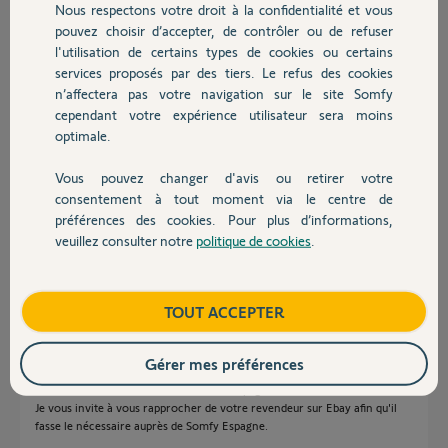
Nous respectons votre droit à la confidentialité et vous
Chauffage
Participer au fil de discussion
pouvez choisir d’accepter, de contrôler ou de refuser
l'utilisation de certains types de cookies ou certains
services proposés par des tiers. Le refus des cookies
Autres produits
Réponses
n’affectera pas votre navigation sur le site Somfy
cependant votre expérience utilisateur sera moins
optimale.
Bonsoir Patrick
Vous pouvez changer d'avis ou retirer votre
Vous avez achetez une Tahoma réservée a un autre pays.
Devis avec un pro
consentement à tout moment via le centre de
Elle ne pourra pas s'installer sur les serveurs Français.
préférences des cookies. Pour plus d’informations,
C'est le problème avec Ebay.
veuillez consulter notre
politique de cookies
.
Contact
JACKY M.
il y a plus de 3 ans
Boutique
TOUT ACCEPTER
Gérer mes préférences
Bonjour Patrick,
Cette boxe est rattachée aux serveurs espagnol.
Je vous invite à vous rapprocher de votre revendeur sur Ebay afin qu'il
fasse le nécessaire auprès de Somfy Espagne.