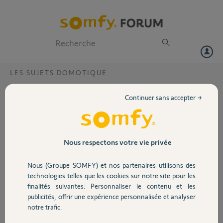
Particuliers
Professionnels
Forum
LES SUJETS DOMOTIQUE
Volet
Activation box tahoma achetée d'occasion
Continuer sans accepter →
?
Portail
Bonjour,
Je viens d’acheter une box TaHoma sur eBay. Et quand je saisis le
Garage
Nous respectons votre vie privée
code pin. Ça me dit qu’il n’existe pas. Je suis surpris.
Nous (Groupe SOMFY) et nos partenaires utilisons des
code PIN: 1233-2193-1992
Sécurité
technologies telles que les cookies sur notre site pour les
Cordialement
finalités suivantes: Personnaliser le contenu et les
publicités, offrir une expérience personnalisée et analyser
Domotique
notre trafic.
Patrick D.
il y a plus de 3 ans