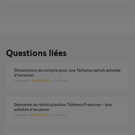
Questions liées
Dissociation de compte pour une TaHoma switch achetée
d'occasion
16
réponses
DOMOTIQUE
il y a 3 mois
Demande de réinitialisation TaHoma Premium - box
achetée d'occasion
3
réponses
DOMOTIQUE
il y a 4 mois