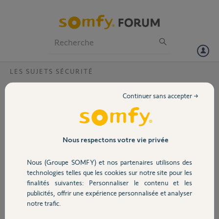
Particuliers
Professionnels
Forum
LES SUJETS SÉCURITÉ
Volet
Fonction présence par géolocalisation du
Continuer sans accepter →
smartphone ne fonctionne plus
Portail
Bonjour,
Depuis fin septembre 2022, la fonction presence et desactivation de
Garage
Nous respectons votre vie privée
l'alarme par géolocalisation de nos smartphones ne fonctionne plus.
Pouvez voir le problème ?
Nous (Groupe SOMFY) et nos partenaires utilisons des
Sécurité
technologies telles que les cookies sur notre site pour les
Merci d'avance.
finalités suivantes: Personnaliser le contenu et les
publicités, offrir une expérience personnalisée et analyser
Domotique
MICHEL M.
notre trafic.
il y a plus de 3 ans