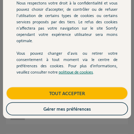
Participer au fil de discussion
Nous respectons votre droit à la confidentialité et vous
Chauffage
pouvez choisir d’accepter, de contrôler ou de refuser
l'utilisation de certains types de cookies ou certains
services proposés par des tiers. Le refus des cookies
Autres produits
Réponses
n’affectera pas votre navigation sur le site Somfy
cependant votre expérience utilisateur sera moins
optimale.
Bonsoir Michel
Il désactiver l'optimisation de la batterie de votre smartphone.
Vous pouvez changer d'avis ou retirer votre
Voir FAQ ci jointe
Devis avec un pro
consentement à tout moment via le centre de
https://support.somfyprotect.com/hc/fr/sections/201143611...
préférences des cookies. Pour plus d’informations,
veuillez consulter notre
politique de cookies
.
JACKY M.
il y a plus de 3 ans
Contact
Boutique
TOUT ACCEPTER
Merci. Déjà tester mais c'est pareils.
Gérer mes préférences
MICHEL M.
il y a plus de 3 ans