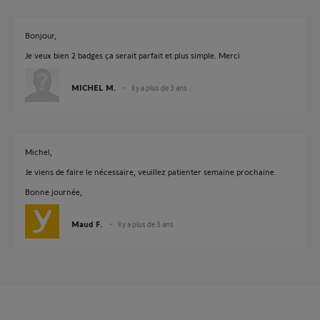
Bonjour,
Je veux bien 2 badges ça serait parfait et plus simple. Merci
MICHEL M.
il y a plus de 3 ans
Michel,
Je viens de faire le nécessaire, veuillez patienter semaine prochaine.
Bonne journée,
Maud F.
il y a plus de 3 ans