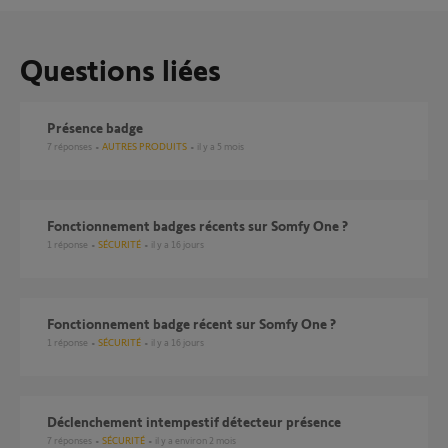
Questions liées
Présence badge
7
réponses
AUTRES PRODUITS
il y a 5 mois
Fonctionnement badges récents sur Somfy One ?
1
réponse
SÉCURITÉ
il y a 16 jours
Fonctionnement badge récent sur Somfy One ?
1
réponse
SÉCURITÉ
il y a 16 jours
déclenchement intempestif détecteur présence
7
réponses
SÉCURITÉ
il y a environ 2 mois