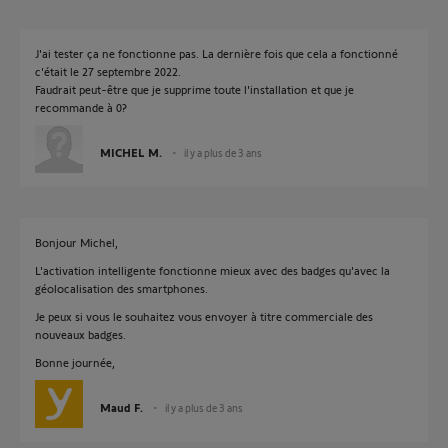
J'ai tester ça ne fonctionne pas. La dernière fois que cela a fonctionné
c'était le 27 septembre 2022.
Faudrait peut-être que je supprime toute l'installation et que je
recommande à 0?
MICHEL M.
il y a plus de 3 ans
Bonjour Michel,
L'activation intelligente fonctionne mieux avec des badges qu'avec la
géolocalisation des smartphones.
Je peux si vous le souhaitez vous envoyer à titre commerciale des
nouveaux badges.
Bonne journée,
Maud F.
il y a plus de 3 ans