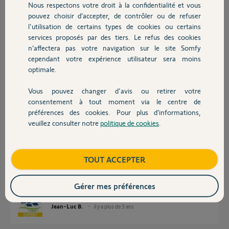
Nous respectons votre droit à la confidentialité et vous
Chauffage
pouvez choisir d’accepter, de contrôler ou de refuser
Julien
l'utilisation de certains types de cookies ou certains
services proposés par des tiers. Le refus des cookies
Autres produits
Julien A.
n’affectera pas votre navigation sur le site Somfy
il y a plus de 3 ans
cependant votre expérience utilisateur sera moins
Participer au fil de discussion
optimale.
Vous pouvez changer d'avis ou retirer votre
Devis avec un pro
consentement à tout moment via le centre de
Réponses
préférences des cookies. Pour plus d’informations,
veuillez consulter notre
politique de cookies
.
Contact
Bonjour Julien
Il faut bien pousser sur le connecteur.
Boutique
TOUT ACCEPTER
Postez des photos en gros plan.
Bonne journée !
Gérer mes préférences
Jean-Luc B.
il y a plus de 3 ans