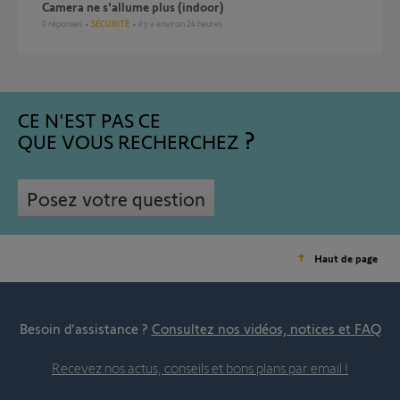
Camera ne s'allume plus (indoor)
0
réponses
SÉCURITÉ
il y a environ 24 heures
CE N'EST PAS CE
QUE VOUS RECHERCHEZ
Posez votre question
Haut de page
Besoin d’assistance ?
Consultez nos vidéos, notices et FAQ
Recevez nos actus, conseils et bons plans par email !