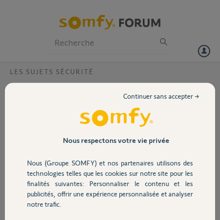
Particuliers
Professionnels
Forum
LES SUJETS SÉCURITÉ
Volet
Câble d’alimentation caméra indoor
Continuer sans accepter →
défecteux
Portail
Bonjour,
Je viens de recevoir ma caméra indoor et le câble d’alimentation
Garage
Nous respectons votre vie privée
fourni avec ne rentre pas (on n’entend pas le clic) malgré le fait qu’il
soit inséré dans le bon sens.
Nous (Groupe SOMFY) et nos partenaires utilisons des
Sécurité
technologies telles que les cookies sur notre site pour les
J’ai constaté en parcourant le forum que c’est arrivé à plusieurs autres
finalités suivantes: Personnaliser le contenu et les
membres.
publicités, offrir une expérience personnalisée et analyser
Domotique
Pouvez-vous prendre contact avec moi svp ?
notre trafic.
Merci,