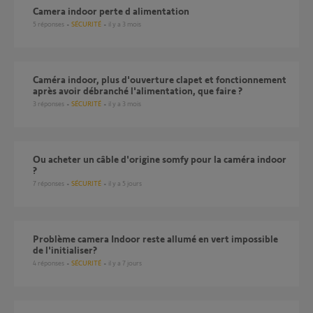
camera indoor perte d alimentation
5
réponses
SÉCURITÉ
il y a 3 mois
caméra indoor, plus d'ouverture clapet et fonctionnement
après avoir débranché l'alimentation, que faire ?
3
réponses
SÉCURITÉ
il y a 3 mois
Ou acheter un câble d'origine somfy pour la caméra indoor
?
7
réponses
SÉCURITÉ
il y a 5 jours
problème camera Indoor reste allumé en vert impossible
de l'initialiser?
4
réponses
SÉCURITÉ
il y a 7 jours