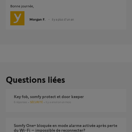
Bonne journée,
Morgan F.
il y a plus d'un an
Questions liées
Key fob, somfy protect et door keeper
6
réponses
SÉCURITÉ
il y a environ un mois
Somfy One+ bloquée en mode alarme activée après perte
du Wi-Fi – impossible de reconnecter?