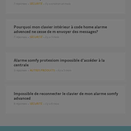
7
réponses
SÉCURITÉ
il y a environ un mois
Pourquoi mon clavier intérieur à code home alarme
advenced ne cesse de m envoyer des messages?
7
réponses
SÉCURITÉ
il y a 3 mois
Alarme somfy protexiom impossible d’accéder à la
centrale
3
réponses
AUTRES PRODUITS
il y a 5 mois
Impossible de reconnecter le clavier de mon alarme somfy
advanced
8
réponses
SÉCURITÉ
il y a 6 mois