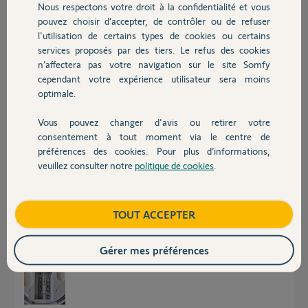
Nous respectons votre droit à la confidentialité et vous
Chauffage
pouvez choisir d’accepter, de contrôler ou de refuser
l'utilisation de certains types de cookies ou certains
Réponses
services proposés par des tiers. Le refus des cookies
Autres produits
n’affectera pas votre navigation sur le site Somfy
cependant votre expérience utilisateur sera moins
Bonsoir
optimale.
Poster une photo de l'étiquette qui est au dos du clavier et attendez l'aide
d'un Yello.
Vous pouvez changer d'avis ou retirer votre
Devis avec un pro
consentement à tout moment via le centre de
JACKY M.
il y a environ 2 ans
préférences des cookies. Pour plus d’informations,
veuillez consulter notre
politique de cookies
.
Contact
Bonjour,
Boutique
TOUT ACCEPTER
Voilà l'étiquette au dos.
Merci
Gérer mes préférences