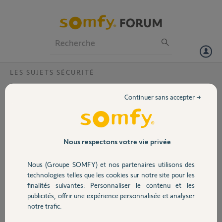
Particuliers
Professionnels
Forum
LES SUJETS SÉCURITÉ
Volet
Impossible de faire reconnaitre le clavier a
Continuer sans accepter →
code de l alarme somfy advance , comment
Portail
faire ?
Bonjour,
Garage
Nous respectons votre vie privée
suite a l'installation d'une alarme, impossible de faire reconnaitre le
clavier de l alarme somfy advance, il va directement sur la croix rouge
et reste fixe, comment faire ?
Nous (Groupe SOMFY) et nos partenaires utilisons des
Sécurité
technologies telles que les cookies sur notre site pour les
Merci, d'avance pour votre aide.
finalités suivantes: Personnaliser le contenu et les
publicités, offrir une expérience personnalisée et analyser
Domotique
Alex M.
notre trafic.
il y a environ 2 ans