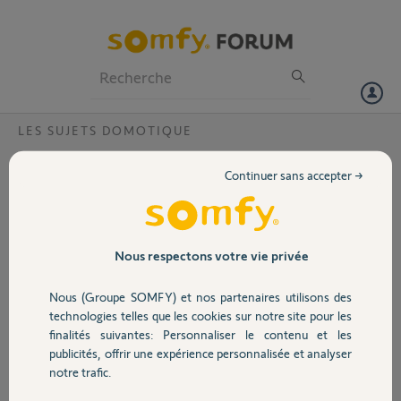
Particuliers
Professionnels
Forum
LES SUJETS DOMOTIQUE
Volet
identification sur application
Continuer sans accepter →
Bonjour,
Portail
lors de l'installation du kit de connectivité, je n'arrive pas à
m'identifier sur l'application ni sur
https://classic.tahomalink.com/
,
Garage
Nous respectons votre vie privée
rejet du mot de passe.
j'arrive à me connecter à mon compte et au forum.
Nous (Groupe SOMFY) et nos partenaires utilisons des
Voici le PIN du kit :2114-3890-7032.
Sécurité
technologies telles que les cookies sur notre site pour les
Merci,
finalités suivantes: Personnaliser le contenu et les
publicités, offrir une expérience personnalisée et analyser
Domotique
notre trafic.
Paul R.
il y a environ 2 ans