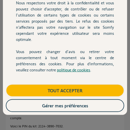
Nous respectons votre droit à la confidentialité et vous
Chauffage
pouvez choisir d’accepter, de contrôler ou de refuser
l'utilisation de certains types de cookies ou certains
Réponses
services proposés par des tiers. Le refus des cookies
Autres produits
n’affectera pas votre navigation sur le site Somfy
cependant votre expérience utilisateur sera moins
optimale.
Bonjour
Le site web n’est plus utilise.
Vous pouvez changer d'avis ou retirer votre
Il faut utiliser l app TaHoma sur le store de votre smartphone.
Devis avec un pro
consentement à tout moment via le centre de
préférences des cookies. Pour plus d’informations,
André N.
il y a environ 2 ans
veuillez consulter notre
politique de cookies
.
Contact
Boutique
TOUT ACCEPTER
Bonjour,
je n'arrive pas à me connecter depuis mon téléphone sur l'appli
pb identification.
Gérer mes préférences
pouvez vous réinitialiser mon compte ?
sinon réinitialiser le kit de connexion pour que je crée un nouveau
compte.
Voici le PIN du kit :2114-3890-7032.