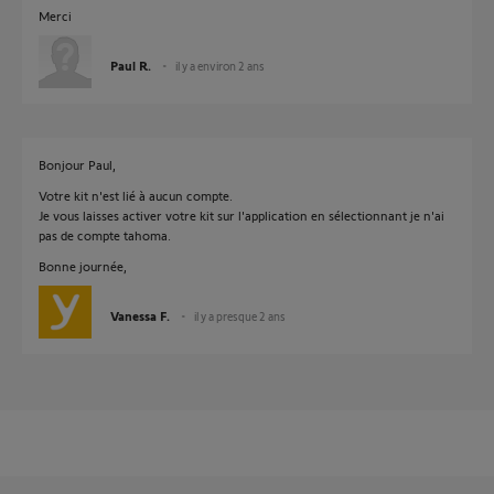
Merci
Paul R.
il y a environ 2 ans
Bonjour Paul,
Votre kit n'est lié à aucun compte.
Je vous laisses activer votre kit sur l'application en sélectionnant je n'ai
pas de compte tahoma.
Bonne journée,
Vanessa F.
il y a presque 2 ans