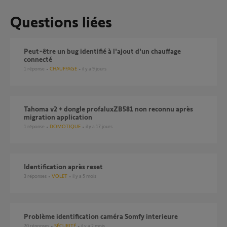
Questions liées
Peut-être un bug identifié à l'ajout d'un chauffage
connecté
1
réponse
CHAUFFAGE
il y a 9 jours
tahoma v2 + dongle profaluxZB581 non reconnu après
migration application
1
réponse
DOMOTIQUE
il y a 17 jours
Identification après reset
3
réponses
VOLET
il y a 5 mois
Problème identification caméra Somfy interieure
20
réponses
SÉCURITÉ
il y a 2 mois