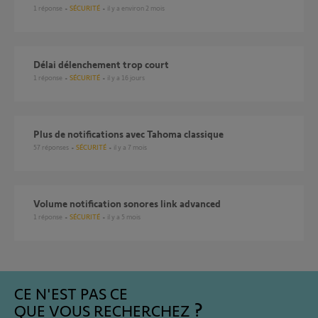
1
réponse
SÉCURITÉ
il y a environ 2 mois
délai délenchement trop court
1
réponse
SÉCURITÉ
il y a 16 jours
Plus de notifications avec Tahoma classique
57
réponses
SÉCURITÉ
il y a 7 mois
Volume notification sonores link advanced
1
réponse
SÉCURITÉ
il y a 5 mois
CE N'EST PAS CE
QUE VOUS RECHERCHEZ