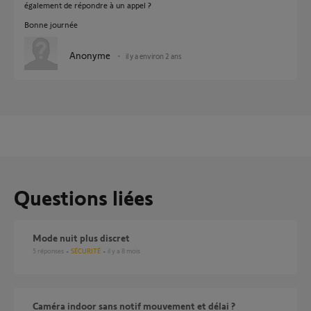
également de répondre à un appel ?
Bonne journée
Anonyme
il y a environ 2 ans
Questions liées
Mode nuit plus discret
5
réponses
SÉCURITÉ
il y a 8 mois
Caméra indoor sans notif mouvement et délai ?