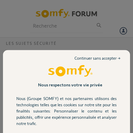
Particuliers
Professionnels
Forum
LES SUJETS SÉCURITÉ
Volet
Notifications trop discrète
Continuer sans accepter →
Bonjour,
Portail
Je trouve que les notifications d'intrusion du smartphone sont trop
discrètes. Je travaille dans un environnement brullant. Il serait
souhaitable que les alarmes d'intrusion/ de pré-alerte soient aussi
Garage
Nous respectons votre vie privée
fortes que les alarmes réveil, avec un arrêt manuel obligatoire. Du
moins, vous devez proposer l'option. C'est un minimum pour gérer
Nous (Groupe SOMFY) et nos partenaires utilisons des
ses alarmes. On peu considérer ça comme des cas d'urgence...non?
Sécurité
technologies telles que les cookies sur notre site pour les
finalités suivantes: Personnaliser le contenu et les
Merci,
publicités, offrir une expérience personnalisée et analyser
Domotique
notre trafic.
Franck
il y a environ 2 ans