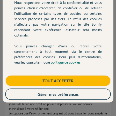
Nous respectons votre droit à la confidentialité et vous
Chauffage
Participer au fil de discussion
pouvez choisir d’accepter, de contrôler ou de refuser
l'utilisation de certains types de cookies ou certains
services proposés par des tiers. Le refus des cookies
Autres produits
n’affectera pas votre navigation sur le site Somfy
Réponses
cependant votre expérience utilisateur sera moins
optimale.
Bonjour
Vous pouvez changer d'avis ou retirer votre
Vous pouvez affecter un autre son son au différentes alarmes dans votre
Devis avec un pro
consentement à tout moment via le centre de
smartphone.
préférences des cookies. Pour plus d’informations,
Cette modification se fait via le paramétrage des notifications dans la
veuillez consulter notre
politique de cookies
.
gestion des applications.
Contact
JACKY M.
il y a environ 2 ans
Boutique
TOUT ACCEPTER
Gérer mes préférences
Et surtout augmenter le volume sonore sur votre smartphone, car,
jamais de la vie une notif ne pourra dépasser le volume sonore
intrinsèque à votre téléphone.
Je suppose que l'environnement bruyant où vous travailler vous empêche