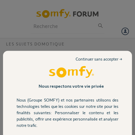
Particuliers
Professionnels
Forum
LES SUJETS DOMOTIQUE
Volet
Compatibilité Télécommande et BFT B EBA
Continuer sans accepter →
IO HomeControl Driver
Portail
Bonjour,
Je me permets de vous contacter car je me pose une question. Je
Garage
voudrais savoir avec quelle télécommande type Situo peut
Nous respectons votre vie privée
commander plusieurs volets io et le module expansion BFT B EBA IO
Homecontrol Driver ? En vous remerciant par avance.
Nous (Groupe SOMFY) et nos partenaires utilisons des
Sécurité
technologies telles que les cookies sur notre site pour les
Merci,
finalités suivantes: Personnaliser le contenu et les
publicités, offrir une expérience personnalisée et analyser
Domotique
Benjamin M.
notre trafic.
il y a presque 2 ans