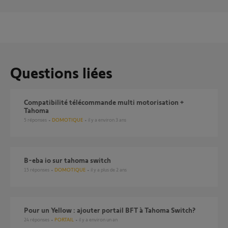
Questions liées
Compatibilité télécommande multi motorisation +
Tahoma
5
réponses
DOMOTIQUE
il y a environ 3 ans
b-eba io sur tahoma switch
15
réponses
DOMOTIQUE
il y a plus de 2 ans
Pour un Yellow : ajouter portail BFT à Tahoma Switch?
24
réponses
PORTAIL
il y a environ un an