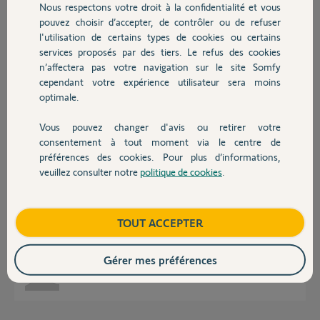
Participer au fil de discussion
Nous respectons votre droit à la confidentialité et vous
Chauffage
pouvez choisir d’accepter, de contrôler ou de refuser
l'utilisation de certains types de cookies ou certains
services proposés par des tiers. Le refus des cookies
Autres produits
Réponses
n’affectera pas votre navigation sur le site Somfy
cependant votre expérience utilisateur sera moins
optimale.
Toutes Situo IO 1w mono et multi canaux conviennent.
Vous pouvez changer d'avis ou retirer votre
Maxi 10 TC monodirectionnelles.
Devis avec un pro
consentement à tout moment via le centre de
Bonne journée à vous.
préférences des cookies. Pour plus d’informations,
veuillez consulter notre
politique de cookies
.
Contact
Anonyme
il y a presque 2 ans
Boutique
TOUT ACCEPTER
Je vous remercie pour votre réponse rapide. Bonne journée.
Gérer mes préférences
Benjamin M.
il y a presque 2 ans