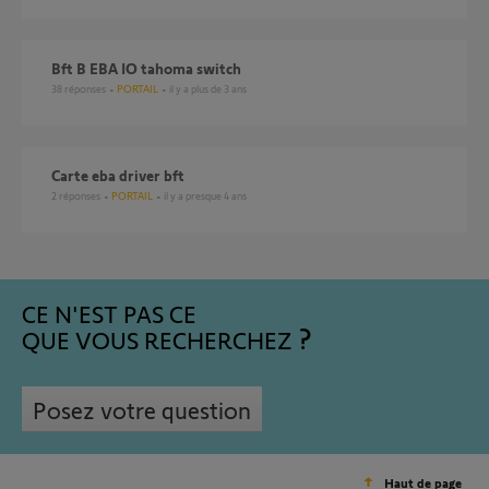
bft B EBA IO tahoma switch
38
réponses
PORTAIL
il y a plus de 3 ans
Carte eba driver bft
2
réponses
PORTAIL
il y a presque 4 ans
CE N'EST PAS CE
QUE VOUS RECHERCHEZ
Posez votre question
Haut de page