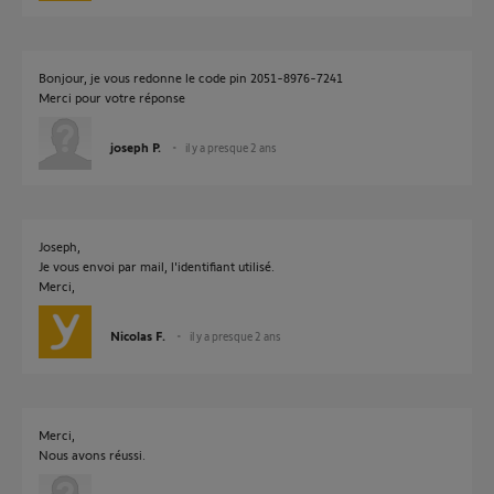
Bonjour, je vous redonne le code pin 2051-8976-7241
Merci pour votre réponse
joseph P.
il y a presque 2 ans
Joseph,
Je vous envoi par mail, l'identifiant utilisé.
Merci,
Nicolas F.
il y a presque 2 ans
Merci,
Nous avons réussi.