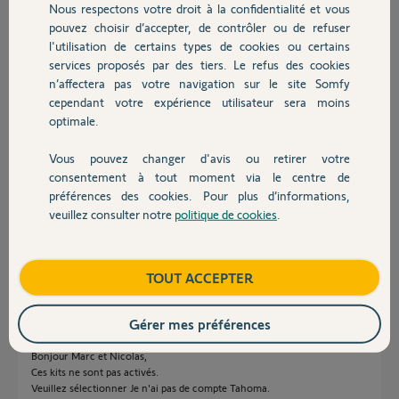
Nous respectons votre droit à la confidentialité et vous
Chauffage
Marc B.
pouvez choisir d’accepter, de contrôler ou de refuser
il y a presque 2 ans
l'utilisation de certains types de cookies ou certains
Participer au fil de discussion
services proposés par des tiers. Le refus des cookies
Autres produits
n’affectera pas votre navigation sur le site Somfy
cependant votre expérience utilisateur sera moins
optimale.
Réponses
Vous pouvez changer d'avis ou retirer votre
Devis avec un pro
consentement à tout moment via le centre de
Je rencontre le même problème on me dit code pin déjà
préférences des cookies. Pour plus d’informations,
Associé. J ai.mis.l application sur le.portable de mon épouse et impossible
veuillez consulter notre
politique de cookies
.
de le faire avec le mien. Code pin : 2145-0559-2072 merci d avance pour
Contact
votre aide
Boutique
TOUT ACCEPTER
NICOLAS M.
il y a presque 2 ans
Gérer mes préférences
Bonjour Marc et Nicolas,
Ces kits ne sont pas activés.
Veuillez sélectionner Je n'ai pas de compte Tahoma.