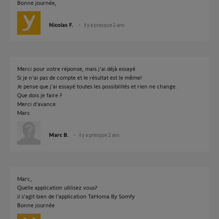
Bonne journée,
Nicolas F.
il y a presque 2 ans
Merci pour votre réponse, mais j’ai déjà essayé
Si je n’ai pas de compte et le résultat est le même!
Je pense que j’ai essayé toutes les possibilités et rien ne change.
Que dois je faire ?
Merci d'avance
Marc
Marc B.
il y a presque 2 ans
Marc,
Quelle application utilisez vous?
il s'agit bien de l'application TaHoma By Somfy
Bonne journée