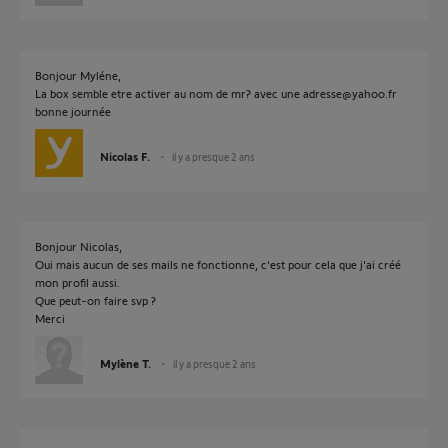
Bonjour Myléne,
La box semble etre activer au nom de mr? avec une adresse@yahoo.fr
bonne journée
Nicolas F.
il y a presque 2 ans
Bonjour Nicolas,
Oui mais aucun de ses mails ne fonctionne, c'est pour cela que j'ai créé
mon profil aussi.
Que peut-on faire svp ?
Merci
Mylène T.
il y a presque 2 ans