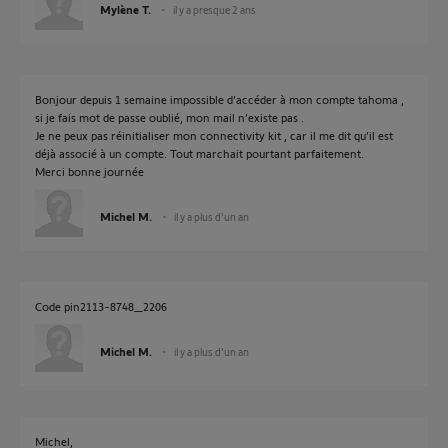
Mylène T.
il y a presque 2 ans
Bonjour depuis 1 semaine impossible d’accéder à mon compte tahoma ,
si je fais mot de passe oublié, mon mail n’existe pas .
Je ne peux pas réinitialiser mon connectivity kit , car il me dit qu’il est
déjà associé à un compte. Tout marchait pourtant parfaitement.
Merci bonne journée
Michel M.
il y a plus d'un an
Code pin2113-8748_2206
Michel M.
il y a plus d'un an
Michel,