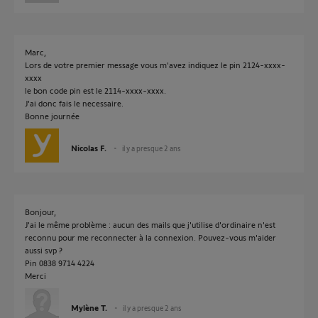
Marc,
Lors de votre premier message vous m'avez indiquez le pin 2124-xxxx-
xxxx
le bon code pin est le 2114-xxxx-xxxx.
J'ai donc fais le necessaire.
Bonne journée
Nicolas F.
il y a presque 2 ans
Bonjour,
J'ai le même problème : aucun des mails que j'utilise d'ordinaire n'est
reconnu pour me reconnecter à la connexion. Pouvez-vous m'aider
aussi svp ?
Pin 0838 9714 4224
Merci
Mylène T.
il y a presque 2 ans