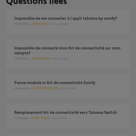
Questions liées
Impossible de me connecter à l appli tahoma by somfy?
62
réponses
DOMOTIQUE
il y a 2 mois
Impossible de connecté mon Kit de connectivité sur mon
compte?
14
réponses
DOMOTIQUE
il y a 2 mois
Panne module io Kit de connectivité Somfy
26
réponses
AUTRES PRODUITS
il y a 3 mois
Remplacement kit de connectivité vers Tahoma Switch
7
réponses
DOMOTIQUE
il y a 3 mois