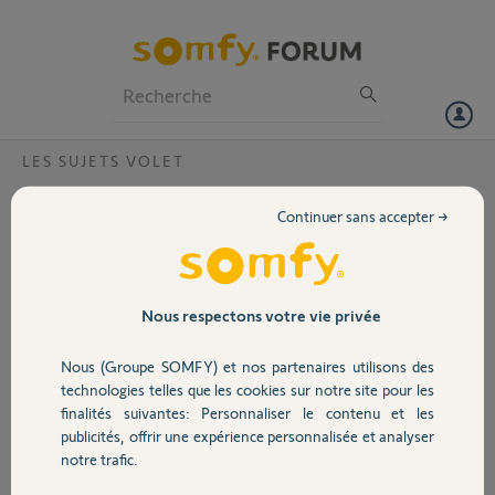
Particuliers
Professionnels
Forum
LES SUJETS VOLET
Volet
Bonjour problème de connection kit
Continuer sans accepter →
TaHoma , adresse email reliée à aucun
Portail
compte, alors comme Somfy existant?
Bonjour,
Garage
Nous respectons votre vie privée
Code pin 2124 8485 6178
J’ai vérifié l’adresse mail sur compte Somfy
Et rien n’y fait
Nous (Groupe SOMFY) et nos partenaires utilisons des
Sécurité
À l’aide
technologies telles que les cookies sur notre site pour les
finalités suivantes: Personnaliser le contenu et les
Marc
publicités, offrir une expérience personnalisée et analyser
Domotique
notre trafic.
Merci,