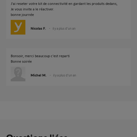
J'ai reseter votre kit de connectivité en gardant les produits dedans,
Je vous invite a le réactiver.
bonne journée
Nicolas F.
il y a plus d'un an
Bonsoir, merci beaucoup c’est reparti
Bonne soirée
Michel M.
il y a plus d'un an