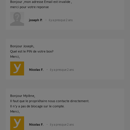
Bonjour ,mon adresse Email est invalide ,
merci pour votre reponse
joseph P.
il y a presque 2 ans
Bonjour Joseph,
Quel est le PIN de votre box?
Merci,
Nicolas F.
il y a presque 2 ans
Bonjour Mylène,
Il faut que le propriétaire nous contacte directement.
Il n'y a pas de blocage sur le compte.
Merci,
Nicolas F.
il y a presque 2 ans