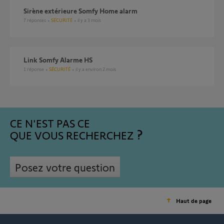
Sirène extérieure Somfy Home alarm
7
réponses
SÉCURITÉ
il y a 3 mois
Link Somfy Alarme HS
1
réponse
SÉCURITÉ
il y a environ 2 mois
CE N'EST PAS CE
QUE VOUS RECHERCHEZ
Posez votre question
Haut de page