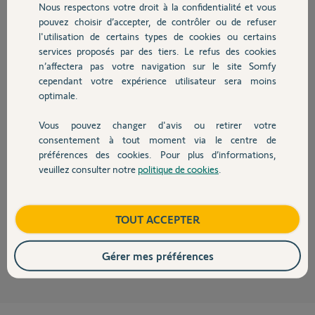
Nous respectons votre droit à la confidentialité et vous
Chauffage
pouvez choisir d’accepter, de contrôler ou de refuser
Florian F.
l'utilisation de certains types de cookies ou certains
il y a presque 2 ans
services proposés par des tiers. Le refus des cookies
Autres produits
Participer au fil de discussion
n’affectera pas votre navigation sur le site Somfy
cependant votre expérience utilisateur sera moins
optimale.
Réponses
Vous pouvez changer d'avis ou retirer votre
Devis avec un pro
consentement à tout moment via le centre de
préférences des cookies. Pour plus d’informations,
Bonjour Florian,
veuillez consulter notre
politique de cookies
.
Contact
Je vois que le Link est installé et fonctionnel. Avez-vous réussi à
l'installer sur votre compte ?
Bonne journée,
Boutique
TOUT ACCEPTER
Morgan F.
il y a presque 2 ans
Gérer mes préférences