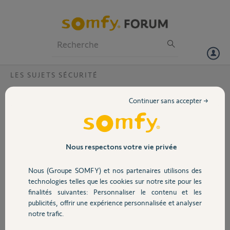
Particuliers
Professionnels
Forum
LES SUJETS SÉCURITÉ
Volet
Alarme dépannage ?
Continuer sans accepter →
Bonjour,
Portail
Suite au décès de ma grand mère je viens de récupérer son système
d’alarme mais j’ai un problème avec le Link qui est toujours enregistré
sur son compte somfy. Je ne dispose malheureusement pas de son
Garage
Nous respectons votre vie privée
identifiant et MDP.
Si joint le numéro du Link : BU0111024D012112.
Nous (Groupe SOMFY) et nos partenaires utilisons des
Pouvez-vous le réinitialiser de votre côté pour que je puisse l’utiliser
Sécurité
technologies telles que les cookies sur notre site pour les
avec mon compte somfy ?
finalités suivantes: Personnaliser le contenu et les
Dans l’attente de votre retour.
publicités, offrir une expérience personnalisée et analyser
Bien cordialement m,
Domotique
notre trafic.
Merci,