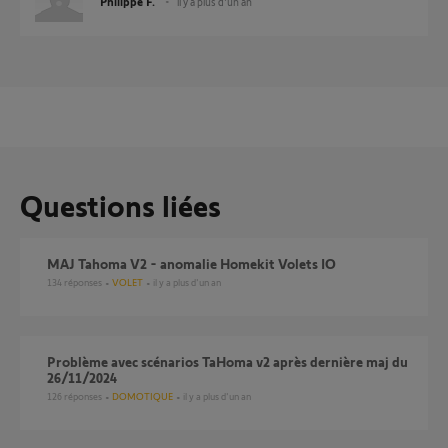
Philippe F.
il y a plus d'un an
Questions liées
MAJ Tahoma V2 - anomalie Homekit Volets IO
134
réponses
VOLET
il y a plus d'un an
Problème avec scénarios TaHoma v2 après dernière maj du
26/11/2024
126
réponses
DOMOTIQUE
il y a plus d'un an