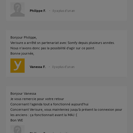
Philippe F.
il y a plus d'un an
Bonjour Philippe,
Verisure a arrêté sn partenariat avec Somfy depuis plusieurs années.
Nous n'avons donc pas la possibilité d'agir sur ce point.
Bonne journée,
Vanessa F.
il y a plus d'un an
Bonjour Vanessa
Je vous remercie pour votre retour
Concernant l'agenda tout a fonctionné aujourd'hui
Concernant Verisure, vous mainteniez jusqu'à présent la connexion pour
les anciens : ça fonctionnait avant la MAJ :(
Bon WE