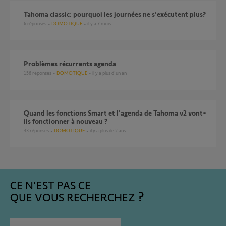
Tahoma classic: pourquoi les journées ne s'exécutent plus?
6
réponses
DOMOTIQUE
il y a 7 mois
Problèmes récurrents agenda
156
réponses
DOMOTIQUE
il y a plus d'un an
Quand les fonctions Smart et l'agenda de Tahoma v2 vont-
ils fonctionner à nouveau ?
33
réponses
DOMOTIQUE
il y a plus de 2 ans
CE N'EST PAS CE
QUE VOUS RECHERCHEZ