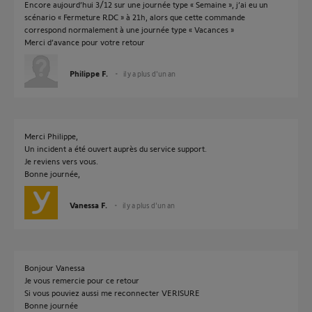
Encore aujourd’hui 3/12 sur une journée type « Semaine », j’ai eu un
scénario « Fermeture RDC » à 21h, alors que cette commande
correspond normalement à une journée type « Vacances »
Merci d’avance pour votre retour
Philippe F.
il y a plus d'un an
Merci Philippe,
Un incident a été ouvert auprès du service support.
Je reviens vers vous.
Bonne journée,
Vanessa F.
il y a plus d'un an
Bonjour Vanessa
Je vous remercie pour ce retour
Si vous pouviez aussi me reconnecter VERISURE
Bonne journée