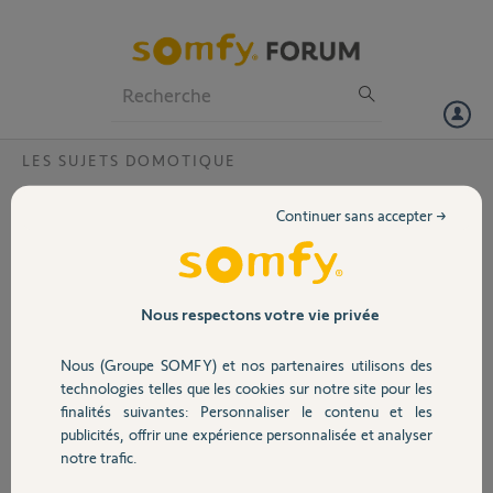
Particuliers
Professionnels
Forum
LES SUJETS DOMOTIQUE
Volet
MAJ TAHOMA V2 Anomalies Agenda et
Continuer sans accepter →
Verisure ?
Portail
Bonjour,
Je hais vos MAJ :(
Garage
Nous respectons votre vie privée
A la suite de la dernière du 26/11 sur ma TAHOMA V2, j'ai de nouveau
Nous (Groupe SOMFY) et nos partenaires utilisons des
des anomalies sur mon Agenda et un dysfonctionnement de la
Sécurité
technologies telles que les cookies sur notre site pour les
liaison Verisure
finalités suivantes: Personnaliser le contenu et les
J'ai resynchronisé déjà 2x ma box sans résultat
publicités, offrir une expérience personnalisée et analyser
Domotique
notre trafic.
CODE PIN 1208-3013-8221
Version 2024.5.4-13