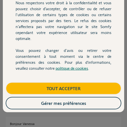
Nous respectons votre droit à la confidentialité et vous
Chauffage
pouvez choisir d’accepter, de contrôler ou de refuser
Merci d'avance pour votre aide,
l'utilisation de certains types de cookies ou certains
services proposés par des tiers. Le refus des cookies
Autres produits
Philippe F.
n’affectera pas votre navigation sur le site Somfy
il y a plus d'un an
cependant votre expérience utilisateur sera moins
optimale.
Réponses
Vous pouvez changer d'avis ou retirer votre
Devis avec un pro
consentement à tout moment via le centre de
préférences des cookies. Pour plus d’informations,
veuillez consulter notre
politique de cookies
.
Bonjour Philippe,
Contact
Pouvez-vous me préciser un jour et heure précise à laquelle un scénario
s'est lancé alors qu'il n'été pas activé?
Merci,
Boutique
TOUT ACCEPTER
Vanessa F.
il y a plus d'un an
Gérer mes préférences
Bonjour Vanessa