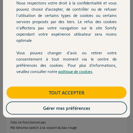
Nous respectons votre droit à la confidentialité et vous
Chauffage
Participer au fil de discussion
pouvez choisir d’accepter, de contrôler ou de refuser
l'utilisation de certains types de cookies ou certains
services proposés par des tiers. Le refus des cookies
Autres produits
n’affectera pas votre navigation sur le site Somfy
Réponses
cependant votre expérience utilisateur sera moins
optimale.
Bonjour Laurent
Vous pouvez changer d'avis ou retirer votre
Devis avec un pro
Si vous avez une Tahoma V2 et que vous l'avez basculé sur l'application
consentement à tout moment via le centre de
Tahoma By Somfy, l'accès WEB n'existe plus.
préférences des cookies. Pour plus d’informations,
veuillez consulter notre
politique de cookies
.
Si vous êtes toujours sur l'application Tahoma Classic alors l'accès WEB
Contact
fonctionne avec le lien suivant
https://classic.tahomalink.com/enduser-mobile-web/steer-h...
?
Boutique
TOUT ACCEPTER
JACKY M.
il y a plus d'un an
Gérer mes préférences
Cela ne fonctionne pas
Ma tahoma switch a la voyant du bas rouge