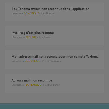
Box Tahoma switch non reconnue dans l'application
1
réponse
DOMOTIQUE
il y a 20 jours
Intellitag n'est plus reconnu
10
réponses
SÉCURITÉ
il y a 6 mois
Mon adresse mail non reconnu pour mon compte TaHoma
5
réponses
DOMOTIQUE
il y a environ un an
Adresse mail non reconnue
19
réponses
DOMOTIQUE
il y a plus d'un an