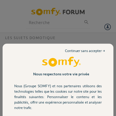
Particuliers
Professionnels
Forum
LES SUJETS DOMOTIQUE
Volet
Mail non reconnu
Continuer sans accepter →
Bonjour,
Portail
Je ne plus me connecter sur mon compte tahoma alors que j’y arrive
sur somfy.fR.
Tahoma switch Pin: 2086 3200 9137
Garage
Nous respectons votre vie privée
Sur mon compte somfy cela me demande d’activer la box ce que je
fais , je suis redirigé vers somfy Connect ou je rentre les info et la le
Nous (Groupe SOMFY) et nos partenaires utilisons des
bug du mail non reconnu
Sécurité
technologies telles que les cookies sur notre site pour les
finalités suivantes: Personnaliser le contenu et les
Merci,
publicités, offrir une expérience personnalisée et analyser
Domotique
notre trafic.
Laurent M.
il y a plus d'un an