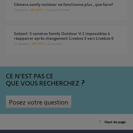
CAmera somfy outdoor ne fonctionne plus , que faire?
9
réponses
SÉCURITÉ
il y a environ 2 mois
Subject: 5 caméras Somfy Outdoor V.1 impossibles à
réappairer après changement Livebox 5 vers Livebox 6
11
réponses
SÉCURITÉ
il y a 4 mois
CE N'EST PAS CE
QUE VOUS RECHERCHEZ
Posez votre question
Haut de page