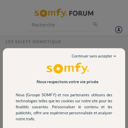
Particuliers
Professionnels
Forum
LES SUJETS DOMOTIQUE
Volet
Enregistrement Somfy Outdoor
Continuer sans accepter →
Bonjour,
Portail
Il est proposé sur l'appli Somfy Protect dans les réglage d'enregistrer
les video sur one drive;
Pour ma part, meme activé, aucune video y est stocké.
Garage
Nous respectons votre vie privée
Avez vous des l'aide a m'apporter ?
Cdt
Nous (Groupe SOMFY) et nos partenaires utilisons des
Sécurité
technologies telles que les cookies sur notre site pour les
Merci,
finalités suivantes: Personnaliser le contenu et les
publicités, offrir une expérience personnalisée et analyser
Domotique
Arnaud P.
notre trafic.
il y a plus d'un an