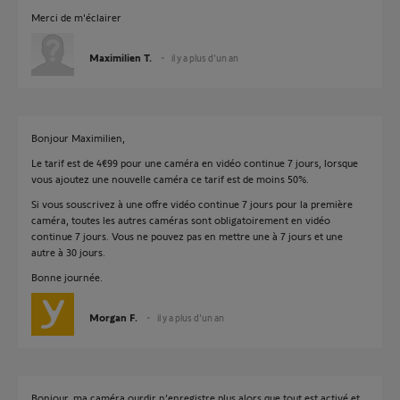
Merci de m'éclairer
Maximilien T.
il y a plus d'un an
Bonjour Maximilien,
Le tarif est de 4€99 pour une caméra en vidéo continue 7 jours, lorsque
vous ajoutez une nouvelle caméra ce tarif est de moins 50%.
Si vous souscrivez à une offre vidéo continue 7 jours pour la première
caméra, toutes les autres caméras sont obligatoirement en vidéo
continue 7 jours. Vous ne pouvez pas en mettre une à 7 jours et une
autre à 30 jours.
Bonne journée.
Morgan F.
il y a plus d'un an
Bonjour, ma caméra ourdir n’enregistre plus alors que tout est activé et