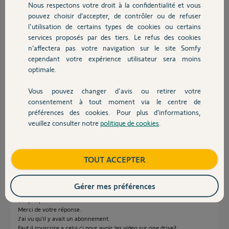
Participer au fil de discussion
Nous respectons votre droit à la confidentialité et vous
Chauffage
pouvez choisir d’accepter, de contrôler ou de refuser
l'utilisation de certains types de cookies ou certains
services proposés par des tiers. Le refus des cookies
Autres produits
Réponses
n’affectera pas votre navigation sur le site Somfy
cependant votre expérience utilisateur sera moins
optimale.
Bonjour Arnaud
Consulter la FAQ pour voir d'une part si la caméra a le bon niveau de
Vous pouvez changer d'avis ou retirer votre
software et si vous avez bien respecté les conditions de liaison.
Devis avec un pro
consentement à tout moment via le centre de
Pour avoir un enregistrement vidéo il faut une intrusion avec
préférences des cookies. Pour plus d’informations,
déclenchement de l'alarme et ne pas arrêtez celle ci immédiatement.
veuillez consulter notre
politique de cookies
.
Contact
https://www.somfy.fr/assistance/faq?question=comment-fonc...
JACKY M.
il y a plus d'un an
Boutique
TOUT ACCEPTER
Gérer mes préférences
Bonjour,
Merci de votre réponse.
J'ai vu qu'il y avait un abonnement.
Faut il souscrire a celui ci pour avoir les video sur one drive?