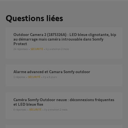
Questions liées
Outdoor Camera 2 (1875326A) : LED bleue clignotante, bip
au démarrage mais caméra introuvable dans Somfy
Protect
24
réponses
SÉCURITÉ
il y a environ 2 mois
Alarme advanced et Camara Somfy outdoor
1
réponse
SÉCURITÉ
il y a 6 jours
Caméra Somfy Outdoor neuve : déconnexions fréquentes
et LED bleue fixe
6
réponses
SÉCURITÉ
il y a environ 2 mois