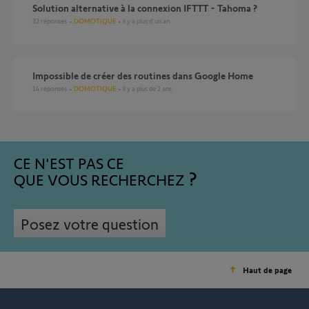
Solution alternative à la connexion IFTTT - Tahoma ?
32
réponses
DOMOTIQUE
il y a plus d'un an
Impossible de créer des routines dans Google Home
14
réponses
DOMOTIQUE
il y a plus de 2 ans
CE N'EST PAS CE
QUE VOUS RECHERCHEZ
Posez votre question
Haut de page