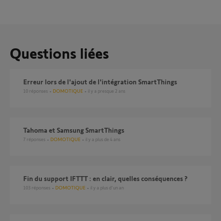
Questions liées
Erreur lors de l'ajout de l'intégration SmartThings
10
réponses
DOMOTIQUE
il y a presque 2 ans
Tahoma et Samsung SmartThings
7
réponses
DOMOTIQUE
il y a plus de 4 ans
Fin du support IFTTT : en clair, quelles conséquences ?
103
réponses
DOMOTIQUE
il y a plus d'un an