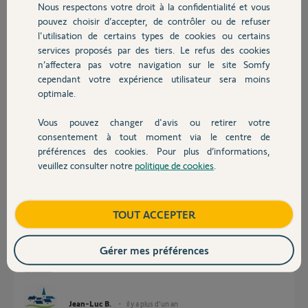
Nous respectons votre droit à la confidentialité et vous
plutôt déçu
Chauffage
pouvez choisir d’accepter, de contrôler ou de refuser
Merci,
l'utilisation de certains types de cookies ou certains
services proposés par des tiers. Le refus des cookies
Autres produits
Roméo L.
n’affectera pas votre navigation sur le site Somfy
il y a plus d'un an
cependant votre expérience utilisateur sera moins
Participer au fil de discussion
optimale.
Vous pouvez changer d'avis ou retirer votre
Devis avec un pro
consentement à tout moment via le centre de
Réponses
préférences des cookies. Pour plus d’informations,
veuillez consulter notre
politique de cookies
.
Contact
Bonjour
C'est dans la documentation.
Boutique
TOUT ACCEPTER
Module volet roul...
7,1 Mo
Gérer mes préférences
Jean-Luc B.
il y a plus d'un an