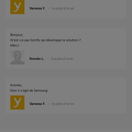
Vanessa F.
il y a plus d'un an
Bonjour,
N'est-ce pas Somfy qui développe la solution ?
Merci
Roméo L.
il y a plus d'un an
Roméo,
Non il s'agit de Samsung.
Vanessa F.
il y a plus d'un an