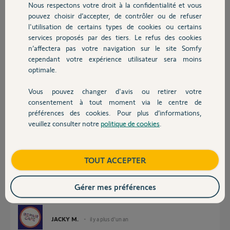
Nous respectons votre droit à la confidentialité et vous
Anthony
Chauffage
pouvez choisir d’accepter, de contrôler ou de refuser
il y a plus d'un an
l'utilisation de certains types de cookies ou certains
Participer au fil de discussion
services proposés par des tiers. Le refus des cookies
Autres produits
n’affectera pas votre navigation sur le site Somfy
cependant votre expérience utilisateur sera moins
Réponses
optimale.
Vous pouvez changer d'avis ou retirer votre
Devis avec un pro
consentement à tout moment via le centre de
Bonjour Anthony
préférences des cookies. Pour plus d’informations,
Pour votre problème il faut demander à Google.
veuillez consulter notre
politique de cookies
.
Ce n'est pas une restriction Somfy, mais une restriction de Google
Contact
Home.
https://service.somfy.com/downloads/fr_v5/fiche-partenair...
Boutique
TOUT ACCEPTER
Gérer mes préférences
JACKY M.
il y a plus d'un an