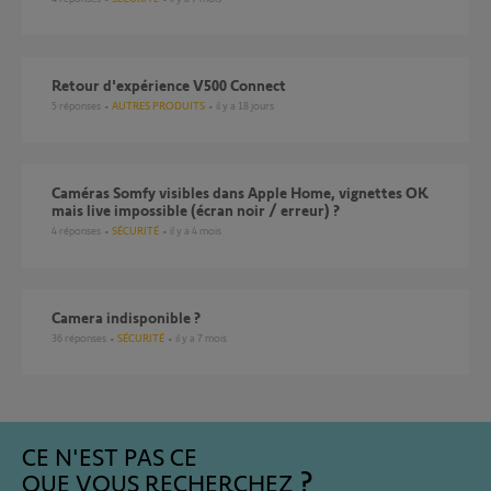
Retour d'expérience V500 Connect
5
réponses
AUTRES PRODUITS
il y a 18 jours
Caméras Somfy visibles dans Apple Home, vignettes OK
mais live impossible (écran noir / erreur) ?
4
réponses
SÉCURITÉ
il y a 4 mois
Camera indisponible ?
36
réponses
SÉCURITÉ
il y a 7 mois
CE N'EST PAS CE
QUE VOUS RECHERCHEZ