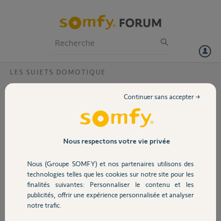
Particuliers
Professionnels
Forum
LES SUJETS DOMOTIQUE
Volet
Désactivation caméra via Ok Google
Continuer sans accepter →
Bonjour,
Portail
je configure actuellement ma Caméra Somfy avec la fonction
fonction vocale "Ok Google".
Si je dis OK Google, "Active Caméra", cela fonctionne parfaitement
Garage
Nous respectons votre vie privée
bien. Par contre si je lui dis, "Désactive Caméra", il me demande
ensuite un code pin que je dois dicter, puis désactive bien la caméra.
Nous (Groupe SOMFY) et nos partenaires utilisons des
Sécurité
technologies telles que les cookies sur notre site pour les
Je souhaiterais ne pas avoir à lui dicter mon code PIN, comment faire
finalités suivantes: Personnaliser le contenu et les
svp ? Ou une astuce peut-être ?
publicités, offrir une expérience personnalisée et analyser
Domotique
Merci beaucoup pour votre aide,
notre trafic.