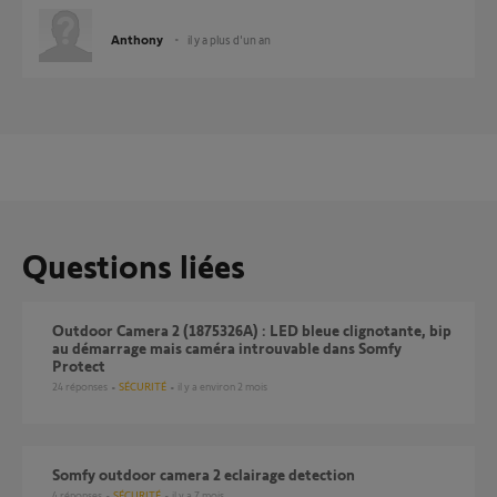
Anthony
il y a plus d'un an
Questions liées
Outdoor Camera 2 (1875326A) : LED bleue clignotante, bip
au démarrage mais caméra introuvable dans Somfy
Protect
24
réponses
SÉCURITÉ
il y a environ 2 mois
somfy outdoor camera 2 eclairage detection
4
réponses
SÉCURITÉ
il y a 7 mois