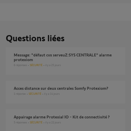
Questions liées
Message: "défaut cvx serveuZ:SYS CENTRALE" alarme
protexiom
6
réponses
SÉCURITÉ
il y a 25 jours
Acces distance sur deux centrales Somfy Protexiom?
1
réponse
SÉCURITÉ
il y a 14 jours
Appairage alarme Protexial IO - Kit de connectivité ?
5
réponses
SÉCURITÉ
il y a 22 jours