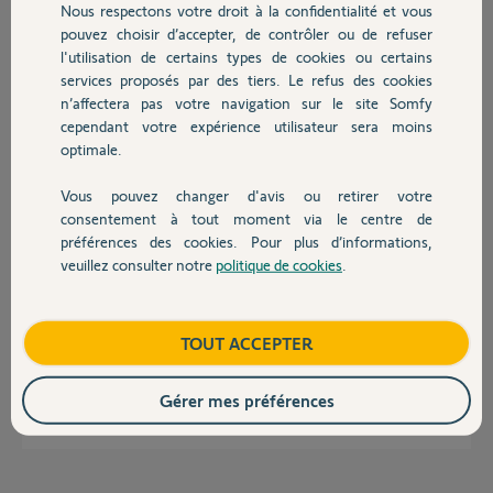
Nous respectons votre droit à la confidentialité et vous
Chauffage
Comment puis-je les résoudre ?
pouvez choisir d’accepter, de contrôler ou de refuser
Je vous remercie par avance pour votre retour..
l'utilisation de certains types de cookies ou certains
services proposés par des tiers. Le refus des cookies
Autres produits
cyril
n’affectera pas votre navigation sur le site Somfy
il y a 12 mois
cependant votre expérience utilisateur sera moins
Participer au fil de discussion
optimale.
Vous pouvez changer d'avis ou retirer votre
Devis avec un pro
consentement à tout moment via le centre de
Réponses
préférences des cookies. Pour plus d’informations,
veuillez consulter notre
politique de cookies
.
Contact
Bonjour
Appliquer ce Retex
Boutique
TOUT ACCEPTER
https://forum.somfy.fr/questions/3517831-retex-acces-exterieur-
protexiom-protexial
Gérer mes préférences
JACKY M.
il y a 12 mois