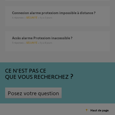
Connexion alarme protexiom impossible à distance ?
4
réponses
SÉCURITÉ
il y a 3 jours
Accès alarme Protexiom inaccessible ?
5
réponses
SÉCURITÉ
il y a 8 jours
CE N'EST PAS CE
QUE VOUS RECHERCHEZ
Posez votre question
Haut de page