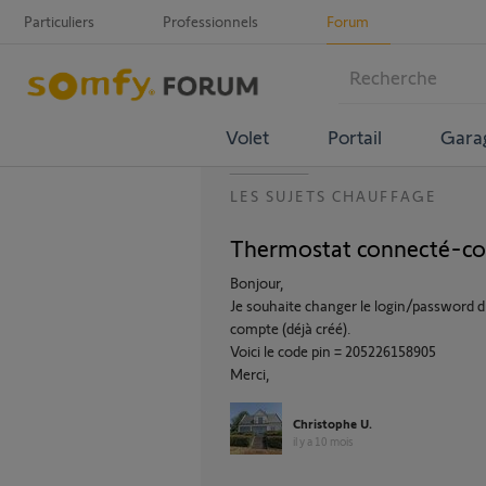
Particuliers
Professionnels
Forum
Volet
Portail
Gara
LES SUJETS CHAUFFAGE
Thermostat connecté-c
Bonjour,
Je souhaite changer le login/password 
compte (déjà créé).
Voici le code pin = 205226158905
Merci,
Christophe U.
il y a 10 mois