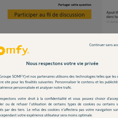
Partager cette question
ajout thermostat connecté filaire version 2
Participer au fil de discussion
dans t
15
répons
impossible de me connecter a l'application
t que j'ai reçu de l'ancien propriétaire. Merci
Continuer sans ac
somfy 
47-2199-8335 Merci. Greg
17
répons
Nous respectons votre vie privée
Thermostat connecté, impossible de joindre
les ser
Groupe SOMFY) et nos partenaires utilisons des technologies telles que les 
50
répons
re site pour les finalités suivantes: Personnaliser le contenu et les publicités
érience personnalisée et analyser notre trafic.
e le nouvel e-mail que vous souhaitez utiliser.
Googl
espectons votre droit à la confidentialité et vous pouvez choisir d’accep
13
répons
ler ou de refuser l'utilisation de certains types de cookies ou certains s
és par des tiers. Le refus des cookies n’affectera pas votre navigation sur 
cependant votre expérience utilisateur sera moins optimale.