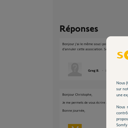
Réponses
Bonjour j'ai le même souci pour un thermosta
d'annuler cette association. Son pin est 17
Greg B.
il y a 10 mois
Nous (
sur not
Bonjour Christophe,
une exp
Je me permets de vous écrire afin de connaîtr
Nous r
Bonne journée,
contrô
propos
Somfy 