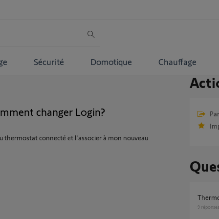
ge
Sécurité
Domotique
Chauffage
Acti
omment changer Login?
Par
Im
du thermostat connecté et l'associer à mon nouveau
Ques
therm
9
réponse