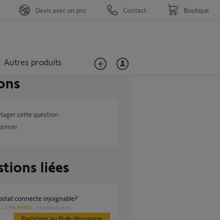
Devis avec un pro
Contact
Boutique
Autres produits
ons
tager cette question
primer
tions liées
ostat connecte injoignable?
CHAUFFAGE
il y a plus d'un an
s
Participer au fil de discussion