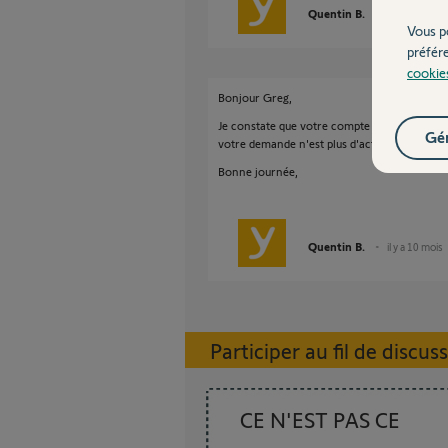
Quentin B.
il y a 10 mois
Vous p
préfér
cookie
Bonjour Greg,
Je constate que votre compte est bien assoc
Gér
votre demande n'est plus d'actualité ?
Bonne journée,
Quentin B.
il y a 10 mois
Participer au fil de discus
CE N'EST PAS CE