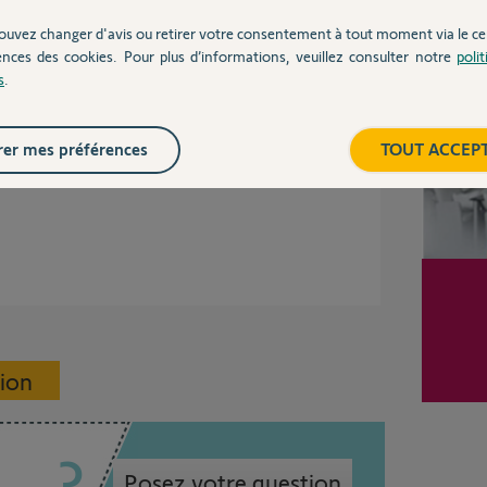
Inter
ouvez changer d'avis ou retirer votre consentement à tout moment via le ce
ences des cookies. Pour plus d’informations, veuillez consulter notre
poli
s
.
ié au thermostat. Puis-je en conclure que
er mes préférences
TOUT ACCEP
sion
Posez votre question