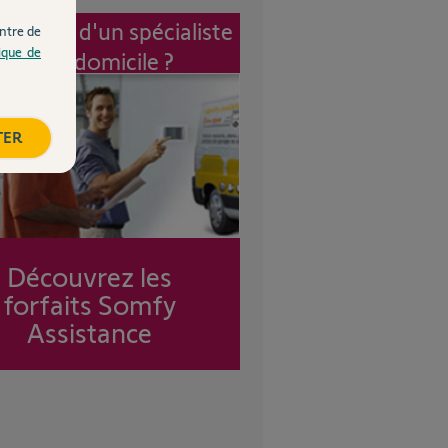
vention d'un spécialiste
ntre de
tique de
à mon domicile ?
TER
Découvrez les
forfaits Somfy
Assistance