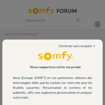
Particuliers
Professionnels
Forum
LES SUJETS VOLET
Volet
Bonjour j ai annulé 2 téléc sur mon tel je
Continuer sans accepter →
n,arrive pas a les reconnecter ? pin est
Portail
2095-8595-3119 merci pour votre aide
Bonjour,
Garage
Nous respectons votre vie privée
ai annulé 2 téléc sur mon tel je n,arrive pas a les reconnecter mon pin
2095-8595-3119
J ai bien essayé sans choisir de télécommande mais cela ne
Nous (Groupe SOMFY) et nos partenaires utilisons des
Sécurité
fonctionne pas non plus
technologies telles que les cookies sur notre site pour les
finalités suivantes: Personnaliser le contenu et les
Merci,pour votre aide
publicités, offrir une expérience personnalisée et analyser
Domotique
notre trafic.
Duarte P.