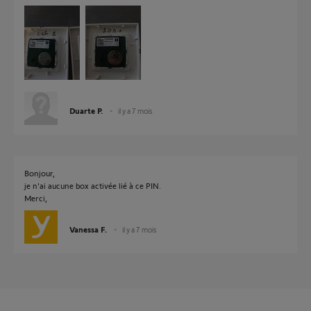
Duarte P.
il y a 7 mois
Bonjour,
je n'ai aucune box activée lié à ce PIN.
Merci,
Vanessa F.
il y a 7 mois