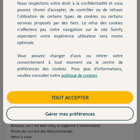
il y a 7 mois
Nous respectons votre droit à la confidentialité et vous
Chauffage
Participer au fil de discussion
pouvez choisir d’accepter, de contrôler ou de refuser
l'utilisation de certains types de cookies ou certains
services proposés par des tiers. Le refus des cookies
Autres produits
n’affectera pas votre navigation sur le site Somfy
Réponses
cependant votre expérience utilisateur sera moins
optimale.
Bonjour
Vous pouvez changer d'avis ou retirer votre
Devis avec un pro
consentement à tout moment via le centre de
On n'associe pas une télécommande au TaHoma mais une motorisation.
préférences des cookies. Pour plus d’informations,
Donc si je comprends, vous avez supprimé 2 motorisations ? Si c'est bien
ça, quelle est la référence de ces motorisations ?
veuillez consulter notre
politique de cookies
.
Contact
Bonne journée.
Boutique
TOUT ACCEPTER
Jean-Luc B.
il y a 7 mois
Gérer mes préférences
Bonjour, oui c est bien cela,j ai supprimé 2 motorisation
Photo de l arrière des télécommandes
Merci à vous