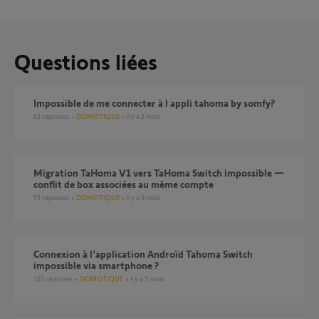
Questions liées
Impossible de me connecter à l appli tahoma by somfy?
62
réponses
DOMOTIQUE
il y a 2 mois
Migration TaHoma V1 vers TaHoma Switch impossible —
conflit de box associées au même compte
55
réponses
DOMOTIQUE
il y a 3 mois
Connexion à l'application Androïd Tahoma Switch
impossible via smartphone ?
103
réponses
DOMOTIQUE
il y a 9 mois