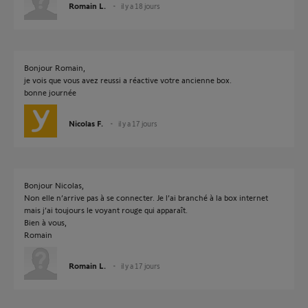
Romain L.
il y a 18 jours
Bonjour Romain,
je vois que vous avez reussi a réactive votre ancienne box.
bonne journée
Nicolas F.
il y a 17 jours
Bonjour Nicolas,
Non elle n’arrive pas à se connecter. Je l’ai branché à la box internet
mais j’ai toujours le voyant rouge qui apparaît.
Bien à vous,
Romain
Romain L.
il y a 17 jours