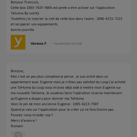
Bonjour Francois,
Cette box 1003-7637-9004 est prete a etre activer sur l'application
Tahoma By somfy.
Toutefois j'ai injecter la clef de cette box dans l'autre : 2096-6721-7215
et recuperer vos equipements.
bonne journée
Vanessa F.
il y a environ un mois
Bonjour,
Moi c’est un peu plus complexe je pense : je suis entré dans un
appartement avec Eugenie mais je n’étais pas satisfait du coup j’ai acheté
une TaHoma du coup vous m’avez déjà aidé à mettre mon Eugenie sur
ma nouvelle TaHoma. Je voudrais faire l’opération inverse maintenant
qu’Eugenie a disparu pour donner ma TaHoma.
Voici le pin de mon ancienne Eugenie : 1005-6213-7307
Quand je vais sur l’application pour la créer ça ne fonctionne pas.
Pouvez-vous m’aider svp ?
Merci d’avance !
Romain