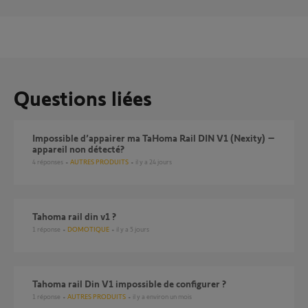
Questions liées
Impossible d’appairer ma TaHoma Rail DIN V1 (Nexity) –
appareil non détecté?
4
réponses
AUTRES PRODUITS
il y a 24 jours
Tahoma rail din v1 ?
1
réponse
DOMOTIQUE
il y a 5 jours
tahoma rail Din V1 impossible de configurer ?
1
réponse
AUTRES PRODUITS
il y a environ un mois