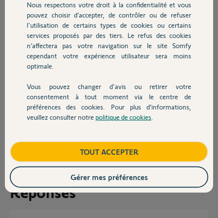
Nous respectons votre droit à la confidentialité et vous
J’ai de plus acheter une TaHoma switch mais je
Chauffage
pouvez choisir d’accepter, de contrôler ou de refuser
ne peux pas pas mettre mes volets car je suppose qu’ils sont déjà
l'utilisation de certains types de cookies ou certains
intégré dans la TaHoma rail din.
Pouvez-vous faire quelque chose ?
services proposés par des tiers. Le refus des cookies
Autres produits
Le pin de la box TaHoma rail din v1 est le 1003 7637 9004
n’affectera pas votre navigation sur le site Somfy
cependant votre expérience utilisateur sera moins
Merci,
optimale.
Vous pouvez changer d'avis ou retirer votre
Devis avec un pro
consentement à tout moment via le centre de
préférences des cookies. Pour plus d’informations,
veuillez consulter notre
politique de cookies
.
Contact
François M.
il y a environ un mois
Participer au fil de discussion
Boutique
TOUT ACCEPTER
Gérer mes préférences
Réponses