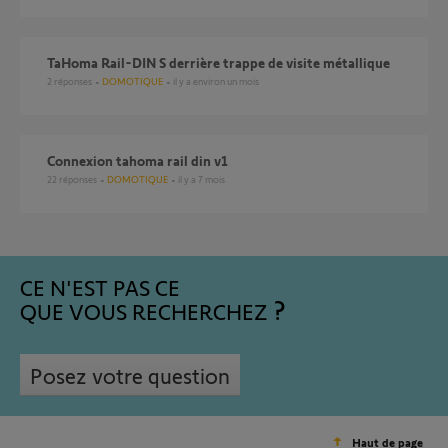
TaHoma Rail-DIN S derrière trappe de visite métallique
2
réponses
DOMOTIQUE
il y a environ un mois
Connexion tahoma rail din v1
22
réponses
DOMOTIQUE
il y a 7 mois
CE N'EST PAS CE
QUE VOUS RECHERCHEZ
Posez votre question
Haut de page