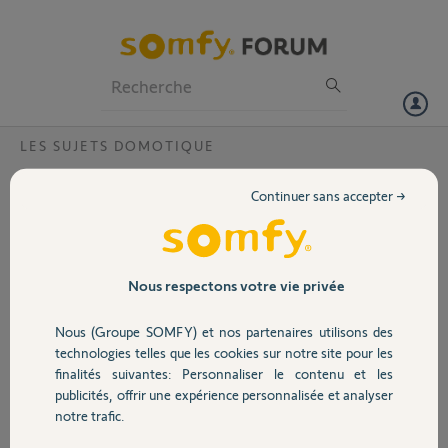
Particuliers
Professionnels
Forum
LES SUJETS DOMOTIQUE
Volet
Problème TaHoma rail din v1
Continuer sans accepter →
Bonjour,
Portail
J’ai un problème pour domotiser mes volets
roulant io.
L’appartement a été livré par nexity avec une
Garage
Nous respectons votre vie privée
box TaHoma rail din v1 mais elle n’a jamais
fonctionné avec l’application Eugenie. J’ai appris
Nous (Groupe SOMFY) et nos partenaires utilisons des
que l’application avec été abandonné mais
Sécurité
technologies telles que les cookies sur notre site pour les
quand je souhaite recréer une nouvelle
finalités suivantes: Personnaliser le contenu et les
installation l’application détecte ma box mais
publicités, offrir une expérience personnalisée et analyser
dès que je clique dessus cela me mets une erreur
Domotique
notre trafic.
est survenue veuillez contacter le support
technique.