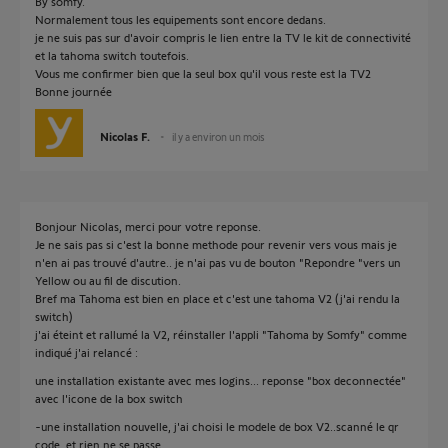
By somfy.
Normalement tous les equipements sont encore dedans.
je ne suis pas sur d'avoir compris le lien entre la TV le kit de connectivité
et la tahoma switch toutefois.
Vous me confirmer bien que la seul box qu'il vous reste est la TV2
Bonne journée
Nicolas F.
il y a environ un mois
Bonjour Nicolas, merci pour votre reponse.
Je ne sais pas si c'est la bonne methode pour revenir vers vous mais je
n'en ai pas trouvé d'autre.. je n'ai pas vu de bouton "Repondre "vers un
Yellow ou au fil de discution.
Bref ma Tahoma est bien en place et c'est une tahoma V2 (j'ai rendu la
switch)
j'ai éteint et rallumé la V2, réinstaller l'appli "Tahoma by Somfy" comme
indiqué j'ai relancé :
une installation existante avec mes logins... reponse "box deconnectée"
avec l'icone de la box switch
-une installation nouvelle, j'ai choisi le modele de box V2..scanné le qr
code..et rien ne se passe