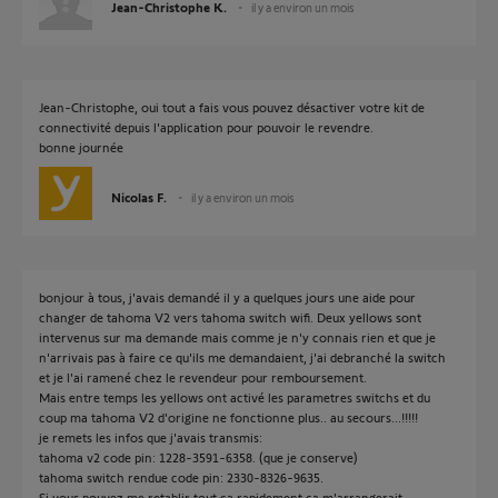
Jean-Christophe K.
il y a environ un mois
Jean-Christophe, oui tout a fais vous pouvez désactiver votre kit de
connectivité depuis l'application pour pouvoir le revendre.
bonne journée
Nicolas F.
il y a environ un mois
bonjour à tous, j'avais demandé il y a quelques jours une aide pour
changer de tahoma V2 vers tahoma switch wifi. Deux yellows sont
intervenus sur ma demande mais comme je n'y connais rien et que je
n'arrivais pas à faire ce qu'ils me demandaient, j'ai debranché la switch
et je l'ai ramené chez le revendeur pour remboursement.
Mais entre temps les yellows ont activé les parametres switchs et du
coup ma tahoma V2 d'origine ne fonctionne plus.. au secours...!!!!!
je remets les infos que j'avais transmis:
tahoma v2 code pin: 1228-3591-6358. (que je conserve)
tahoma switch rendue code pin: 2330-8326-9635.
Si vous pouvez me retablir tout ca rapidement ca m'arrangerait.