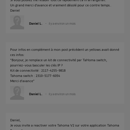
Un grand merci d'avance et vraiment désolé pour ce contre temps..
Daniel
Daniel L.
il y a environ un mois
Pour infos en complément à mon post précédent un yellows avait donné
ces infos:
"Bonjour, je remplace un kit de connectivité par TaHoma switch,
pourriez-vous basculer les clés IP ?
Kit de connectivité : 2117-4255-9818
Tahoma switch : 2310-5177-6054
Merci d’avance"
Daniel L.
il y a environ un mois
Daniel,
Je vous invite a reactiver votre Tahoma V2 sur votre application Tahoma