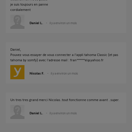
je suis toujours en panne
cordialement
Daniel L.
il y a environ un mois
Daniel,
Pouvez vous essayer de vous connecter a l'appli tahoma Classic (et pas
tahoma by somfy) avec l'adresse mail : fran*******el@yahoo.fr
Nicolas F.
il y a environ un mois
Un tres tres grand merci Nicolas..tout fonctionne comme avant ..super.
Daniel L.
il y a environ un mois