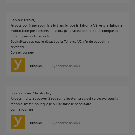
Bonjour Daniel,
Je vous confirme avoir fais le transfert de la Tahoma V2 vers la Tahoma
Switch (compte compris) il faudra juste vous connecter au compte et
faire le parametrage wifi.
Souhaitez vous que je désactive la Tahoma V2 afin de pouvoir la
revendre?
Bonne journée
Nicolas F.
il y a environ un mois
Bonjour Jean-Christophe,
Je vous invite a appuyer 2 sec sur le bouton prog qui ce trouve sous la
tahoma switch pour que je puisse faire le necessaire.
bonne journée
Nicolas F.
il y a environ un mois