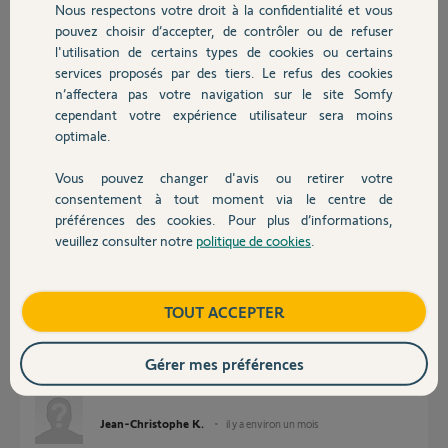
Nous respectons votre droit à la confidentialité et vous
grand merci d'avance
Chauffage
pouvez choisir d’accepter, de contrôler ou de refuser
DANIEL
l'utilisation de certains types de cookies ou certains
Merci,
services proposés par des tiers. Le refus des cookies
Autres produits
n’affectera pas votre navigation sur le site Somfy
cependant votre expérience utilisateur sera moins
Daniel L.
optimale.
il y a environ un mois
Participer au fil de discussion
Vous pouvez changer d'avis ou retirer votre
Devis avec un pro
consentement à tout moment via le centre de
préférences des cookies. Pour plus d’informations,
Réponses
veuillez consulter notre
politique de cookies
.
Contact
Bonjour, je remplace un kit de connectivité par TaHoma switch,
Boutique
TOUT ACCEPTER
pourriez-vous basculer les clés IP ?
Kit de connectivité : 2117-4255-9818
Tahoma switch : 2310-5177-6054
Gérer mes préférences
Merci d’avance
Jean-Christophe K.
il y a environ un mois