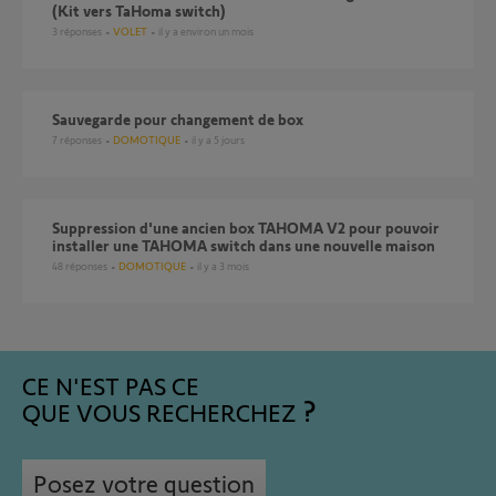
(Kit vers TaHoma switch)
3
réponses
VOLET
il y a environ un mois
Sauvegarde pour changement de box
7
réponses
DOMOTIQUE
il y a 5 jours
Suppression d'une ancien box TAHOMA V2 pour pouvoir
installer une TAHOMA switch dans une nouvelle maison
48
réponses
DOMOTIQUE
il y a 3 mois
CE N'EST PAS CE
QUE VOUS RECHERCHEZ
Posez votre question