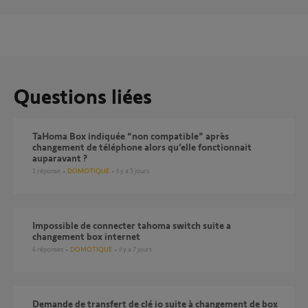
Questions liées
TaHoma Box indiquée “non compatible” après
changement de téléphone alors qu’elle fonctionnait
auparavant ?
1
réponse
DOMOTIQUE
il y a 5 jours
Impossible de connecter tahoma switch suite a
changement box internet
4
réponses
DOMOTIQUE
il y a 7 jours
Demande de transfert de clé io suite à changement de box