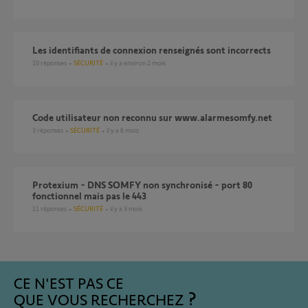
Les identifiants de connexion renseignés sont incorrects
10
réponses
SÉCURITÉ
il y a environ 2 mois
Code utilisateur non reconnu sur www.alarmesomfy.net
3
réponses
SÉCURITÉ
il y a 6 mois
Protexium - DNS SOMFY non synchronisé - port 80
fonctionnel mais pas le 443
11
réponses
SÉCURITÉ
il y a 3 mois
CE N'EST PAS CE
QUE VOUS RECHERCHEZ