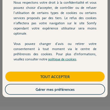
Nous respectons votre droit à la confidentialité et vous
Chauffage
pouvez choisir d’accepter, de contrôler ou de refuser
l'utilisation de certains types de cookies ou certains
services proposés par des tiers. Le refus des cookies
Autres produits
n’affectera pas votre navigation sur le site Somfy
Bonjour Emmanuel,
cependant votre expérience utilisateur sera moins
Nous vous informons qu'un compte d'accès à distance a déjà été créé sur
optimale.
alarmesomfy.net avec votre adresse mail.
Vous pouvez changer d'avis ou retirer votre
Nous vous rappelons que vous pouvez créer qu'un seul compte par
Devis avec un pro
consentement à tout moment via le centre de
Centrale/Transmetteur. Nous allons vous rappeler les informations
concernant ce compte par message privé.
préférences des cookies. Pour plus d’informations,
veuillez consulter notre
politique de cookies
.
Nous vous rappelons que vous devez ouvrir les ports 80 et 443 en
Contact
protocole TCP pour l'adresse IP de votre Centrale/transmetteur dans les
réglages de votre box ADSL.
Bonne journée,
Boutique
TOUT ACCEPTER
Thomas M.
il y a presque 13 ans
Gérer mes préférences