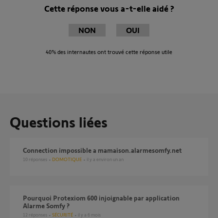
Cette réponse vous a-t-elle aidé ?
NON
OUI
40%
des internautes ont trouvé cette réponse utile
Questions liées
Connection impossible a mamaison.alarmesomfy.net
10
réponses
DOMOTIQUE
il y a environ un an
Pourquoi Protexiom 600 injoignable par application
Alarme Somfy ?
12
réponses
SÉCURITÉ
il y a 6 mois