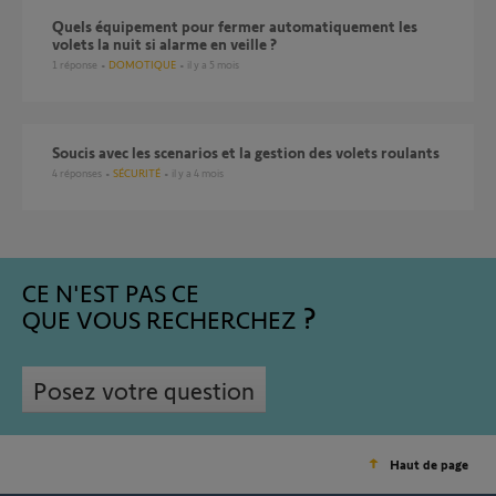
Quels équipement pour fermer automatiquement les
volets la nuit si alarme en veille ?
1
réponse
DOMOTIQUE
il y a 5 mois
soucis avec les scenarios et la gestion des volets roulants
4
réponses
SÉCURITÉ
il y a 4 mois
CE N'EST PAS CE
QUE VOUS RECHERCHEZ
Posez votre question
Haut de page