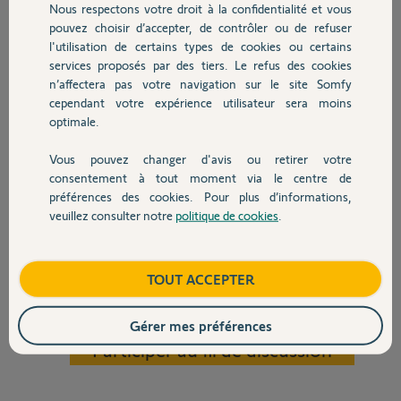
1) J'appuie 2s sur la télécommande individuelle smoove de mon volet
Nous respectons votre droit à la confidentialité et vous
Chauffage
jusqu'au mouvement du volet
pouvez choisir d’accepter, de contrôler ou de refuser
2) j'appuie 0,5s sur le bouton prog de la keytis.
l'utilisation de certains types de cookies ou certains
3) j'attends le second bip vert avant de choisir le bouton à mémoriser
services proposés par des tiers. Le refus des cookies
Autres produits
A cette étape, je n'ai pas le second bip vert mais une série de bips et
n’affectera pas votre navigation sur le site Somfy
clignotants oranges.
cependant votre expérience utilisateur sera moins
optimale.
J'ai essayé la même procédure avec ma seconde télécommande
keytis mais je rencontre le même problème.
Vous pouvez changer d'avis ou retirer votre
Pour info, j'ai programmé l'activation de mon alarme protexial sur la
Devis avec un pro
consentement à tout moment via le centre de
keytis et mes volets sont enregistrés sur mon alarme.
préférences des cookies. Pour plus d’informations,
J'ai également une télécommande TELIS qui pilote les 9 volets.
veuillez consulter notre
politique de cookies
.
Contact
Merci de votre aide.
Cordialement.
Boutique
TOUT ACCEPTER
Bertrand F.
Gérer mes préférences
il y a environ 12 ans
Participer au fil de discussion