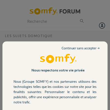
Particuliers
Professionnels
Forum
LES SUJETS DOMOTIQUE
Volet
KEYTIS 4 home alarme io et volets roulants
Continuer sans accepter →
Bonjour,
Portail
Je cherche à piloter d'un seul bouton sur mes deux télécommandes
keytis 4 le déclenchement de l'alarme et la fermeture des volets
Garage
Nous respectons votre vie privée
roulants.
Nous (Groupe SOMFY) et nos partenaires utilisons des
D'après ce que je comprends, je dois mémoriser mes neufs volets sur
Sécurité
un bouton de la télécommande puis paramétrer la fermeture
technologies telles que les cookies sur notre site pour les
générale via "STOP-CODE"
finalités suivantes: Personnaliser le contenu et les
Mon problème est que je n'arrive pas à enregistrer mes volets IO sur
publicités, offrir une expérience personnalisée et analyser
Domotique
la keytis 4 IO.
notre trafic.
J'utilise la procédure suivante: