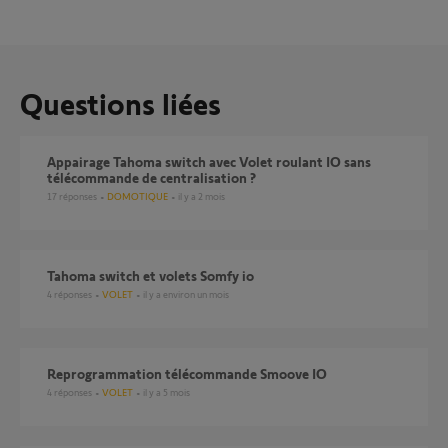
Questions liées
Appairage Tahoma switch avec Volet roulant IO sans
télécommande de centralisation ?
17
réponses
DOMOTIQUE
il y a 2 mois
Tahoma switch et volets Somfy io
4
réponses
VOLET
il y a environ un mois
Reprogrammation télécommande Smoove IO
4
réponses
VOLET
il y a 5 mois