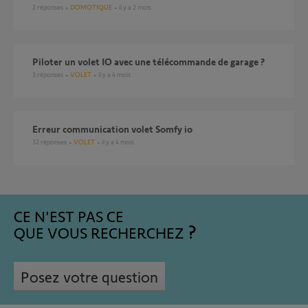
2
réponses
DOMOTIQUE
il y a 2 mois
Piloter un volet IO avec une télécommande de garage ?
3
réponses
VOLET
il y a 4 mois
Erreur communication volet Somfy io
32
réponses
VOLET
il y a 4 mois
CE N'EST PAS CE
QUE VOUS RECHERCHEZ
Posez votre question