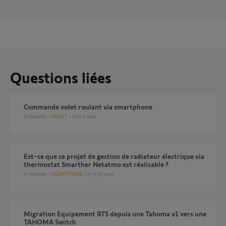
Questions liées
Commande volet roulant via smartphone
9
réponses
VOLET
il y a 3 mois
Est-ce que ce projet de gestion de radiateur électrique via
thermostat Smarther Netatmo est réalisable ?
4
réponses
DOMOTIQUE
il y a 16 jours
Migration Equipement RTS depuis une Tahoma v1 vers une
TAHOMA Switch