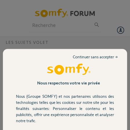
Particuliers
Professionnels
Forum
LES SUJETS VOLET
Volet
Bonjour,est il possible d'équiper un volet
Continuer sans accepter →
roulant extérieur à commande électrique
Portail
largeur 60 de la technologie IO ?
Tous mes volets roulants extérieurs sont équipés IO sauf ce volet
Garage
Nous respectons votre vie privée
roulant de largeur 60, mon installateur me précise qu'il n'est pas
possible d'équiper la motorisation de la technologie....?
Nous (Groupe SOMFY) et nos partenaires utilisons des
Sécurité
technologies telles que les cookies sur notre site pour les
fred P.
finalités suivantes: Personnaliser le contenu et les
il y a presque 12 ans
publicités, offrir une expérience personnalisée et analyser
Domotique
notre trafic.