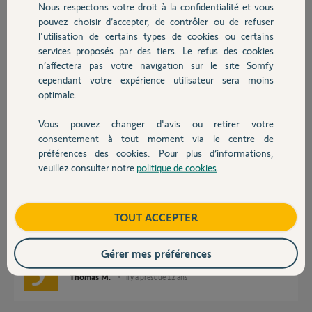
Réponses
Nous respectons votre droit à la confidentialité et vous
Chauffage
pouvez choisir d’accepter, de contrôler ou de refuser
l'utilisation de certains types de cookies ou certains
services proposés par des tiers. Le refus des cookies
Autres produits
Bonjour
non pas possible
n’affectera pas votre navigation sur le site Somfy
Au mieux vous pouvez mettre un module RTS et le commander avec tous
cependant votre expérience utilisateur sera moins
vos volets via le Tahoma qui gère les 2 "mondes" en toute transparence
optimale.
Philippe H.
il y a presque 12 ans
Vous pouvez changer d'avis ou retirer votre
Devis avec un pro
consentement à tout moment via le centre de
préférences des cookies. Pour plus d’informations,
veuillez consulter notre
politique de cookies
.
Contact
Bonjour Fred et Philippe,
Je vous informe qu'il est tout à fait possible de motoriser un volet roulant
de 60cm de largeur avec un moteur OXIMO S IO spécialement adapté
Boutique
TOUT ACCEPTER
pour des fenêtre de petites largeurs.
Bonne journée,
Gérer mes préférences
Thomas M.
il y a presque 12 ans