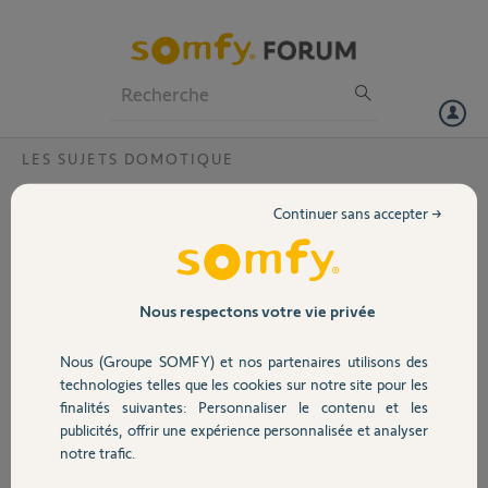
Particuliers
Professionnels
Forum
LES SUJETS DOMOTIQUE
Volet
sms gratuits sur tahoma ou somfy box ?
Continuer sans accepter →
voila pour ceux qui veulent
Portail
les alertes sur le téléphone
portables .
les mails sont gratuits
Garage
Nous respectons votre vie privée
a l origine mais vous pouvez avoir
les notifications GRATUITES
Nous (Groupe SOMFY) et nos partenaires utilisons des
ainsi que les SMS GRATUITS
Sécurité
technologies telles que les cookies sur notre site pour les
la preuve en image
finalités suivantes: Personnaliser le contenu et les
publicités, offrir une expérience personnalisée et analyser
Domotique
notre trafic.