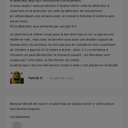
le détecteur pour qu il fonctionne correctement .
si vous voulez l auto protection il faudra retirer celle du détecteur d
ouverture et se brancher sur celle du détecteur de mouvement .
je l utilise depuis une semaine avec un scenario tahoma et camera sans
aucun souci .
PS le détecteur sera alimente par une pile 9 V
on peut faire la même chose pour la barrière mais je ne l ai pas encore
testée en reel , mais avec la barrière vous avez une double coupure de
faiseau donc les animaux ne sont pas pris en compte en une couverture
de 12metre a gauche et 12 metre a droite , donc si il y a tentative d
intrusion on peut déclencher le scenario suivant , les faisceaux sont
coupes par l intru donc je fais fermer les volets .
je pense que c est une très bonne chose si celle ci est placée sur la façade
Patrick E.
il y a plus de 11 ans
Bonjour désolé de rouvrir ce post mais je voulais savoir si votre astuce
fonctionne toujours
Cordialement