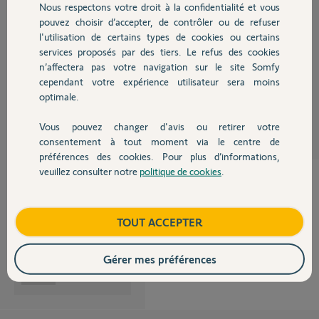
Nous respectons votre droit à la confidentialité et vous
Chauffage
pouvez choisir d’accepter, de contrôler ou de refuser
l'utilisation de certains types de cookies ou certains
services proposés par des tiers. Le refus des cookies
Autres produits
n’affectera pas votre navigation sur le site Somfy
cependant votre expérience utilisateur sera moins
Patrick E.
optimale.
il y a plus de 11 ans
Participer au fil de discussion
Vous pouvez changer d'avis ou retirer votre
Devis avec un pro
consentement à tout moment via le centre de
préférences des cookies. Pour plus d’informations,
veuillez consulter notre
politique de cookies
.
Contact
je suis joueur
Boutique
TOUT ACCEPTER
le vrai à gauche ?
vous pouvez en dire plus ?
Patrick B.
Gérer mes préférences
il y a plus de 11 ans