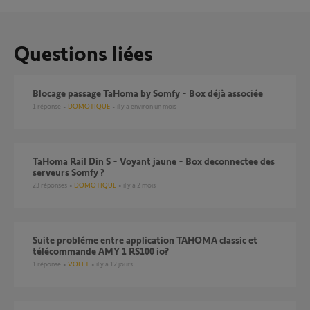
Questions liées
Blocage passage TaHoma by Somfy - Box déjà associée
1
réponse
DOMOTIQUE
il y a environ un mois
TaHoma Rail Din S - Voyant jaune - Box deconnectee des
serveurs Somfy ?
23
réponses
DOMOTIQUE
il y a 2 mois
Suite probléme entre application TAHOMA classic et
télécommande AMY 1 RS100 io?
1
réponse
VOLET
il y a 12 jours