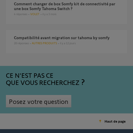
Comment changer de box Somfy kit de connectivité par
une box Somfy Tahoma Switch ?
4
réponses
VOLET
il y a 3 mois
compatibilité avant migration sur tahoma by somfy
20
réponses
AUTRES PRODUITS
il y a 12 jours
CE N'EST PAS CE
QUE VOUS RECHERCHEZ
Posez votre question
Haut de page