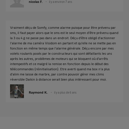
nicolas F.
il y a environ 7 ans
Vraiment déçu de Somfy, comme alarme puisque pour être prévenu par
sms, il faut payer alors que le sms est le seul moyen d'être prévenu quand
la 3 ou 4 g ne passe pas dans un endroit. Déçu d'être obligé d'actionner
l'alarme de ma caméra Visidom en partant et qu'elle ne se mette pas en
fonction en même temps que l'alarme générale. Déçu encore par mes
volets roulants posés par le constructeurs qui sont défaillants les uns
après les autres, problèmes de moteurs qui se bloquent où d'arrêts
intempestifs et ce malgré la remise en fonction depuis le début des
télécommandes (réinitialisation). Etre averti quand ma box n'a plus
d'alim me laisse de marbre, par contre pouvoir gérer mes clims
réversible Daikin à distance serait bien plus intéressant pour moi.
Raymond K.
il y a plus de 6 ans