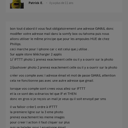
Patrick E.
il y a plus de 11 ans
bon tout d abord il vous faut obligatoirement une adresse GMAIL donc
modifier votre adresse mail dans la somfy box ou tahoma puis nous
allons utiliser le même principe que pour les ampoules HUE de chez
Phillips.
ceci marche pour l iphone car c est celui que j utilise .
Sur apple store télécharger 2 applis
1/ IFTTT photo 1 prenez exactement celle ou il y a ouvrir sur la photo
2/pushover photo 2 prenez exactement celle ou il y a ouvrir sur la photo
créer vos compte avec l adresse émail et mot de passe GMAIL attention
cela ne fonctionne pas avec une autre adresse que gmail.
lorsque vos compte sont crees vous allez sur IFTTT
et la ce sont des scénarios tel que IF et THEN
donc en gros si je reçois un mail je veux qu il soit envoyé par sms
il va falloir créer1 ordre à IFTTT
la premiere ligne sur la 3 eme photo
prenez exactement les meme images
pour creer l action il faut cliquer sur plus
puis se balader pour l enveloppe gmail