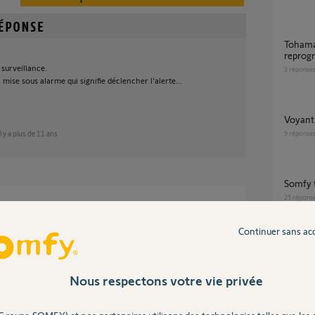
Tohama swich voyant rouge impossible à
reprogr
 surveillance.
3
réponse
ise sous alarme qui signifie déclencher l'alerte...
Voyant
il y a plus de 11 ans
9
réponse
Somfy
25
répons
dé ?
Continuer sans ac
L'auto-apprentissage Freevia GO SLG7 ne
démarre
faire sv
00%
Nous respectons votre vie privée
1
réponse
 utile