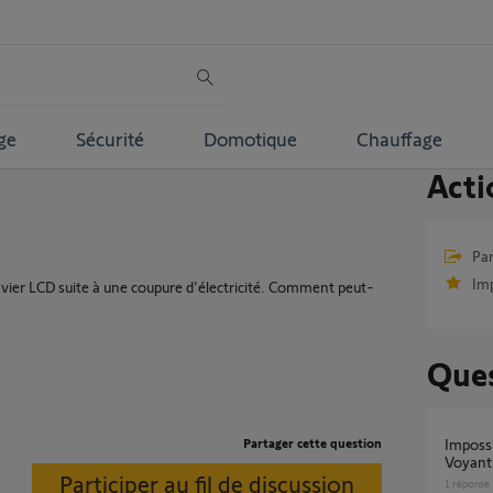
ge
Sécurité
Domotique
Chauffage
Acti
Par
Im
clavier LCD suite à une coupure d'électricité. Comment peut-
Ques
Partager cette question
Impossible de connecter ma Tahoma en wifi.
Voyant 
Participer au fil de discussion
1
réponse