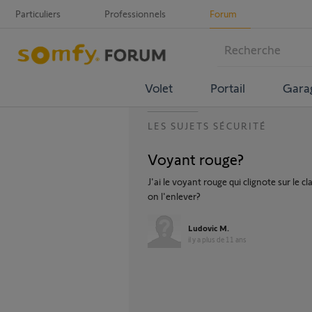
Particuliers
Professionnels
Forum
Volet
Portail
Gara
LES SUJETS SÉCURITÉ
Voyant rouge?
J'ai le voyant rouge qui clignote sur le 
on l'enlever?
Ludovic M.
il y a plus de 11 ans