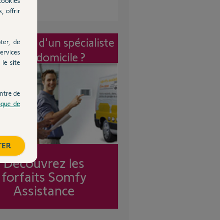
cookies
, offrir
vention d'un spécialiste
ter, de
ervices
à mon domicile ?
le site
ntre de
tique de
TER
Découvrez les
forfaits Somfy
Assistance