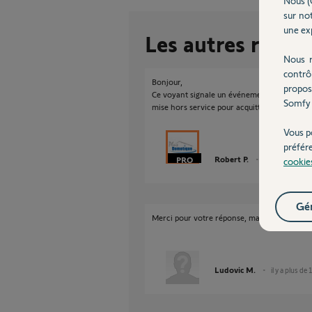
Nous (
sur not
une exp
Les autres répon
Nous r
contrô
Bonjour,
propos
Ce voyant signale un événement (cf liste des 
Somfy 
mise hors service pour acquitter le défaut
Vous p
préfér
Robert P.
il y a plus de 11
cookie
Gér
Merci pour votre réponse, mais comment fai
Ludovic M.
il y a plus de