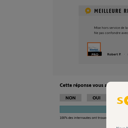
Mise hors service de la
Ne pas confondre avec m
Robert P.
Cette réponse vous a-t-elle ai
NON
OUI
1
100%
des internautes ont trouvé cette réponse