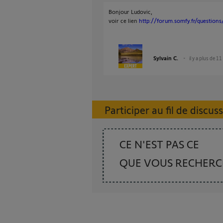
Bonjour Ludovic,
voir ce lien
http://forum.somfy.fr/question
Sylvain C.
il y a plus de 11
Participer au fil de discus
CE N'EST PAS CE
QUE VOUS RECHER