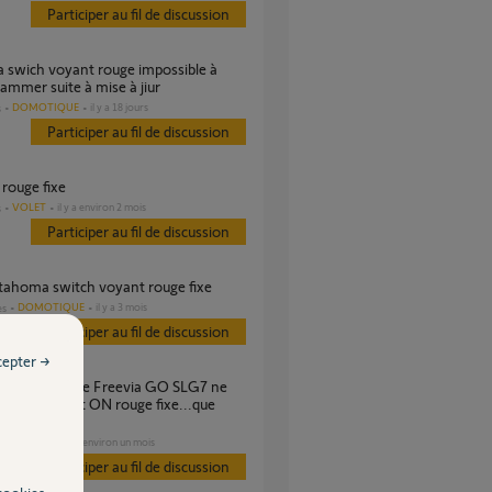
Participer au fil de discussion
ammer suite à mise à jiur
DOMOTIQUE
il y a 18 jours
s
Participer au fil de discussion
 rouge fixe
VOLET
il y a environ 2 mois
s
Participer au fil de discussion
 tahoma switch voyant rouge fixe
DOMOTIQUE
il y a 3 mois
es
Participer au fil de discussion
cepter →
 pas, voyant ON rouge fixe...que
p ?
PORTAIL
il y a environ un mois
Participer au fil de discussion