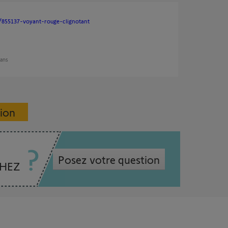
s/855137-voyant-rouge-clignotant
 ans
sion
Posez votre question
CHEZ