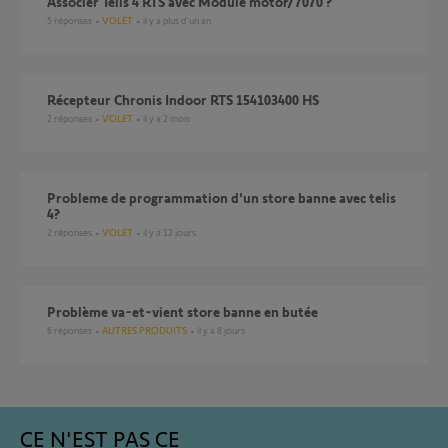
associer Telis 4 RTS avec Module motor/7070 ?
5
réponses
VOLET
il y a plus d'un an
Récepteur Chronis Indoor RTS 154103400 HS
2
réponses
VOLET
il y a 2 mois
probleme de programmation d'un store banne avec telis
4?
2
réponses
VOLET
il y a 12 jours
Problème va-et-vient store banne en butée
6
réponses
AUTRES PRODUITS
il y a 8 jours
CE N'EST PAS CE