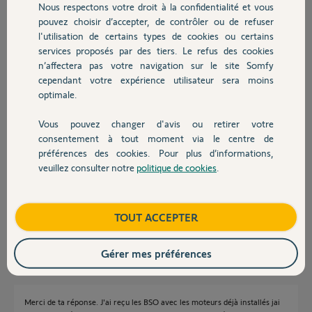
Nous respectons votre droit à la confidentialité et vous
Chauffage
Participer au fil de discussion
pouvez choisir d’accepter, de contrôler ou de refuser
l'utilisation de certains types de cookies ou certains
services proposés par des tiers. Le refus des cookies
Autres produits
n’affectera pas votre navigation sur le site Somfy
Réponses
cependant votre expérience utilisateur sera moins
optimale.
Bonjour Seb,
Vous pouvez changer d'avis ou retirer votre
Devis avec un pro
consentement à tout moment via le centre de
Il n'existe pas d'inversion du sens de rotation de la molette. Dans votre
situation, malheureusement, vos BSO sont montés à l'envers. En les
préférences des cookies. Pour plus d’informations,
inversant vous conserverez la montée et la descente mais le sens de
veuillez consulter notre
politique de cookies
.
Contact
rotation sera correct. Je vous conseille de vous rapprocher de votre
installateur.
Bonne Journée
Boutique
TOUT ACCEPTER
Martial V.
il y a plus de 11 ans
Gérer mes préférences
Merci de ta réponse. J'ai reçu les BSO avec les moteurs déjà installés jai