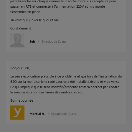
juste branché sur chaque connecteur sortie moteur 2 récepteurs pour
passer en RTS et connecté à l'alimentation 220V et mis monté
l'ensemble en place.
Tu veux que j'inverse quoi et ou?
Cordialement
Seb
il y a plus de 11 ans
Bonjour Seb,
La seule explication plausible à ce problème et que lors de l'installation du
BSO sur la menuiserie le coté gauche à été installé à droite et vice versa.
Ce qui implique que le sens montée/descente restera correct par contre
le sens de rotation des lames deviendra correct.
Bonne Journée
Martial V.
il y a plus de 11 ans