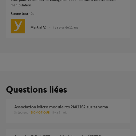
manipulation.
Bonne Journée
Martial V.
il y a plus de 11 ans
Questions liées
Association Micro module rts 2401162 sur tahoma
3
réponses
DOMOTIQUE
il y a 5 mois