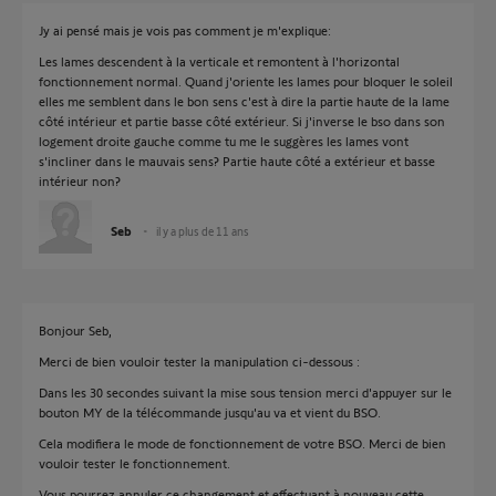
Jy ai pensé mais je vois pas comment je m'explique:
Les lames descendent à la verticale et remontent à l'horizontal
fonctionnement normal. Quand j'oriente les lames pour bloquer le soleil
elles me semblent dans le bon sens c'est à dire la partie haute de la lame
côté intérieur et partie basse côté extérieur. Si j'inverse le bso dans son
logement droite gauche comme tu me le suggères les lames vont
s'incliner dans le mauvais sens? Partie haute côté a extérieur et basse
intérieur non?
Seb
il y a plus de 11 ans
Bonjour Seb,
Merci de bien vouloir tester la manipulation ci-dessous :
Dans les 30 secondes suivant la mise sous tension merci d'appuyer sur le
bouton MY de la télécommande jusqu'au va et vient du BSO.
Cela modifiera le mode de fonctionnement de votre BSO. Merci de bien
vouloir tester le fonctionnement.
Vous pourrez annuler ce changement et effectuant à nouveau cette