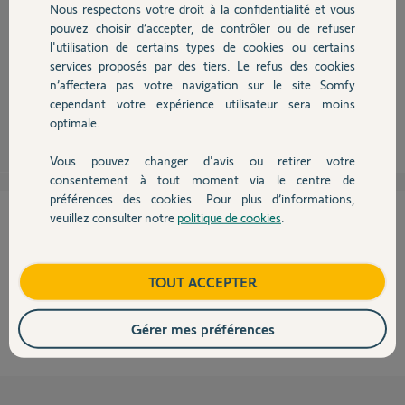
Nous respectons votre droit à la confidentialité et vous
Chauffage
pouvez choisir d’accepter, de contrôler ou de refuser
l'utilisation de certains types de cookies ou certains
Bonjour,
services proposés par des tiers. Le refus des cookies
Autres produits
Telis 1, 4 ou 16, c'est pareil.
n’affectera pas votre navigation sur le site Somfy
Robert P.
cependant votre expérience utilisateur sera moins
il y a plus de 11 ans
optimale.
Vous pouvez changer d'avis ou retirer votre
Devis avec un pro
consentement à tout moment via le centre de
préférences des cookies. Pour plus d’informations,
Cette réponse vous a-t-elle aidé ?
veuillez consulter notre
politique de cookies
.
Contact
NON
OUI
Boutique
TOUT ACCEPTER
100%
des internautes ont trouvé cette réponse utile
Gérer mes préférences