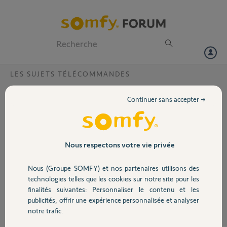
Particuliers
Professionnels
Forum
LES SUJETS TÉLÉCOMMANDES
Volet
initialiser telis 16 et recepteur eclairage
Continuer sans accepter →
1810845?
Portail
Je possède une Telis 16.La notice du récepteur d’éclairage 500 w
1810845 parle de la programmation de différentes télécommandes
Garage
mais pas de la Telis 16 .Ou trouver ce qui me manque pour associer les
Nous respectons votre vie privée
deux produits? Merci.JD
Nous (Groupe SOMFY) et nos partenaires utilisons des
Sécurité
jacques D.
technologies telles que les cookies sur notre site pour les
il y a plus de 11 ans
finalités suivantes: Personnaliser le contenu et les
Participer au fil de discussion
publicités, offrir une expérience personnalisée et analyser
Domotique
notre trafic.