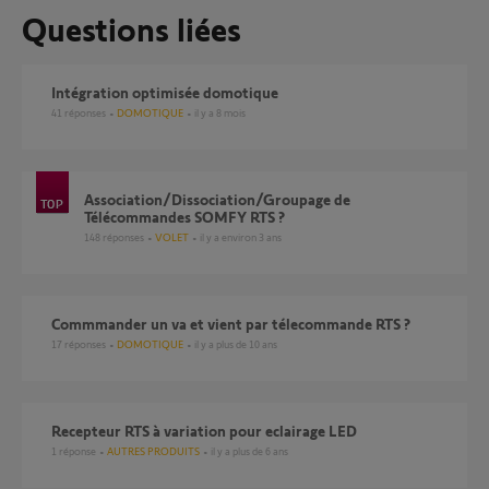
Questions liées
Intégration optimisée domotique
41
réponses
DOMOTIQUE
il y a 8 mois
Association/Dissociation/Groupage de
Télécommandes SOMFY RTS ?
148
réponses
VOLET
il y a environ 3 ans
Commmander un va et vient par télecommande RTS ?
17
réponses
DOMOTIQUE
il y a plus de 10 ans
Recepteur RTS à variation pour eclairage LED
1
réponse
AUTRES PRODUITS
il y a plus de 6 ans