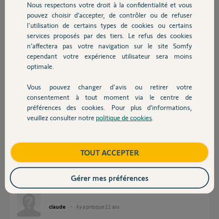
Nous respectons votre droit à la confidentialité et vous
Chauffage
Participer au fil de discussion
pouvez choisir d’accepter, de contrôler ou de refuser
l'utilisation de certains types de cookies ou certains
services proposés par des tiers. Le refus des cookies
Autres produits
n’affectera pas votre navigation sur le site Somfy
Réponses
cependant votre expérience utilisateur sera moins
optimale.
Bonjour,
Vous pouvez changer d'avis ou retirer votre
Est-ce que le volet réagit par un bref mouvement montée/descente lors
Devis avec un pro
consentement à tout moment via le centre de
de la remise à zéro (coupure 2/8/2") ?
préférences des cookies. Pour plus d’informations,
veuillez consulter notre
politique de cookies
.
Contact
Robert P.
il y a presque 11 ans
Boutique
TOUT ACCEPTER
merci de votre réponse rapide,
j'ai effectué plusieurs fois la manipulation, il me semble que le volet réagit
Gérer mes préférences
par le bref mouvement.
claude
il y a presque 11 ans