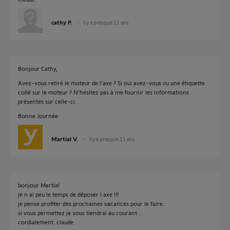
cathy P.
il y a presque 11 ans
Bonjour Cathy,
Avez-vous retiré le moteur de l'axe ? Si oui avez-vous vu une étiquette
collé sur le moteur ? N’hésitez pas à me fournir les informations
présentes sur celle-ci.
Bonne Journée
Martial V.
il y a presque 11 ans
bonjour Martial
je n ai peu le temps de déposer l axe !!!
je pense profiter des prochaines vacances pour le faire..
si vous permettez je vous tiendrai au courant ..
cordialement. claude