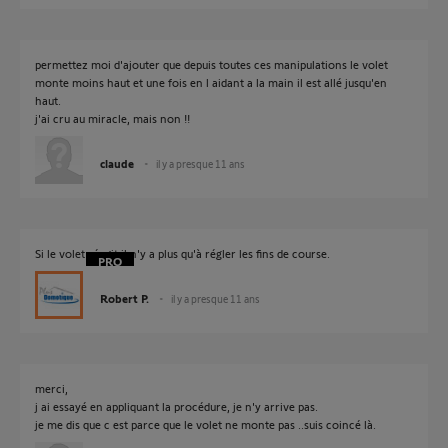
permettez moi d'ajouter que depuis toutes ces manipulations le volet
monte moins haut et une fois en l aidant a la main il est allé jusqu'en
haut.
j'ai cru au miracle, mais non !!
claude
il y a presque 11 ans
Si le volet réagit il n'y a plus qu'à régler les fins de course.
Robert P.
il y a presque 11 ans
merci,
j ai essayé en appliquant la procédure, je n'y arrive pas.
je me dis que c est parce que le volet ne monte pas ..suis coincé là.