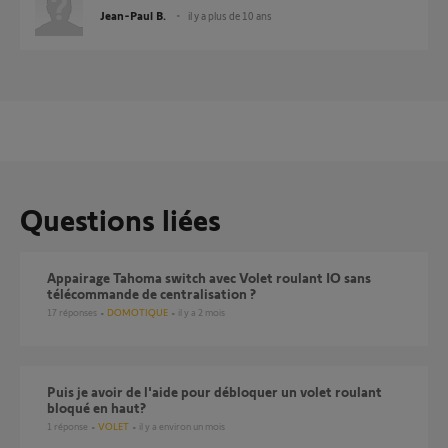
Jean-Paul B.
il y a plus de 10 ans
Questions liées
Appairage Tahoma switch avec Volet roulant IO sans
télécommande de centralisation ?
17
réponses
DOMOTIQUE
il y a 2 mois
Puis je avoir de l'aide pour débloquer un volet roulant
bloqué en haut?
1
réponse
VOLET
il y a environ un mois