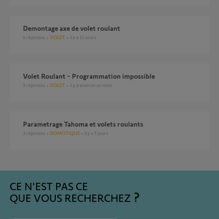
Demontage axe de volet roulant
4
réponses
VOLET
il y a 11 jours
Volet Roulant - Programmation impossible
5
réponses
VOLET
il y a environ un mois
Parametrage Tahoma et volets roulants
3
réponses
DOMOTIQUE
il y a 5 jours
CE N'EST PAS CE
QUE VOUS RECHERCHEZ