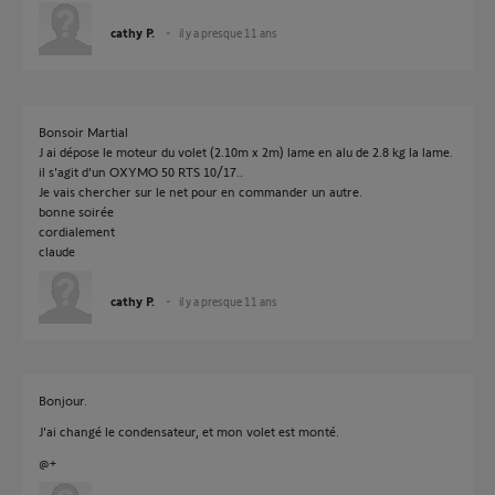
cathy P.
il y a presque 11 ans
Bonsoir Martial
J ai dépose le moteur du volet (2.10m x 2m) lame en alu de 2.8 kg la lame.
il s'agit d'un OXYMO 50 RTS 10/17..
Je vais chercher sur le net pour en commander un autre.
bonne soirée
cordialement
claude
cathy P.
il y a presque 11 ans
Bonjour.
J'ai changé le condensateur, et mon volet est monté.
@+