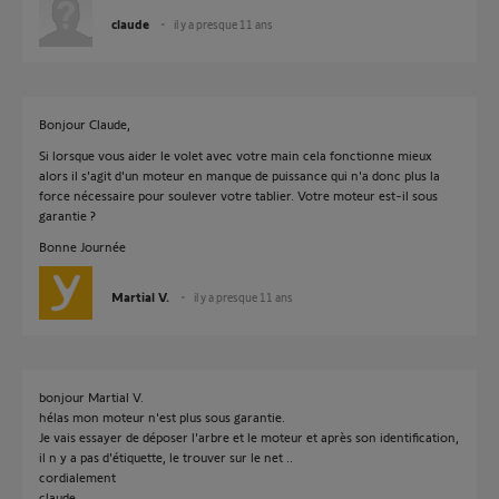
claude
il y a presque 11 ans
Bonjour Claude,
Si lorsque vous aider le volet avec votre main cela fonctionne mieux
alors il s'agit d'un moteur en manque de puissance qui n'a donc plus la
force nécessaire pour soulever votre tablier. Votre moteur est-il sous
garantie ?
Bonne Journée
Martial V.
il y a presque 11 ans
bonjour Martial V.
hélas mon moteur n'est plus sous garantie.
Je vais essayer de déposer l'arbre et le moteur et après son identification,
il n y a pas d'étiquette, le trouver sur le net ..
cordialement
claude