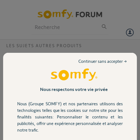
Particuliers
Professionnels
Forum
LES SUJETS AUTRES PRODUITS
Volet
Caméra IC100, LED verte clignote tout le
Continuer sans accepter →
temps
Portail
Bonjour.
Je viens d'installer la caméra IC100 et je n'arrive pas à la connecter au
Garage
réseau wifi ou ethernet sur la box free.
Nous respectons votre vie privée
Le voyant Link clignote toujours et ne reste pas fixe comme
mentionné dans la notice d'installation.
Nous (Groupe SOMFY) et nos partenaires utilisons des
Sécurité
Quelqu'un peut il m'aider. Merci
technologies telles que les cookies sur notre site pour les
finalités suivantes: Personnaliser le contenu et les
PATRICK D.
publicités, offrir une expérience personnalisée et analyser
Domotique
il y a presque 10 ans
notre trafic.
Participer au fil de discussion