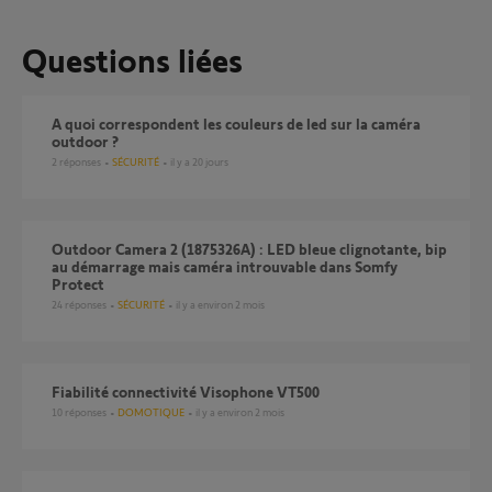
Questions liées
A quoi correspondent les couleurs de led sur la caméra
outdoor ?
2
réponses
SÉCURITÉ
il y a 20 jours
Outdoor Camera 2 (1875326A) : LED bleue clignotante, bip
au démarrage mais caméra introuvable dans Somfy
Protect
24
réponses
SÉCURITÉ
il y a environ 2 mois
Fiabilité connectivité Visophone VT500
10
réponses
DOMOTIQUE
il y a environ 2 mois