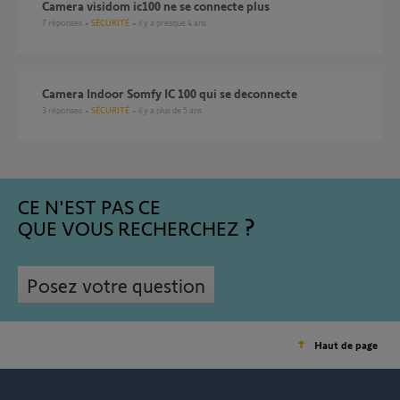
Camera visidom ic100 ne se connecte plus
7
réponses
SÉCURITÉ
il y a presque 4 ans
Camera Indoor Somfy IC 100 qui se deconnecte
3
réponses
SÉCURITÉ
il y a plus de 5 ans
CE N'EST PAS CE
QUE VOUS RECHERCHEZ
Posez votre question
Haut de page