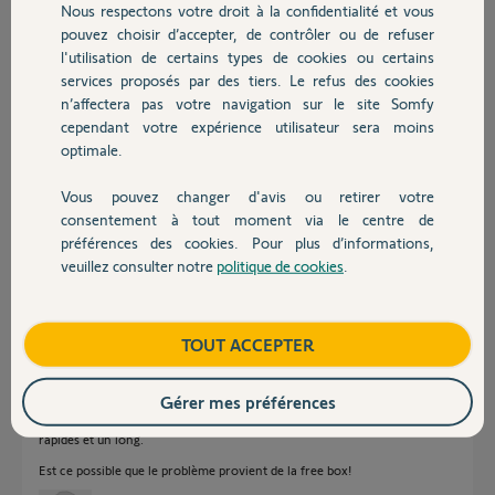
Nous respectons votre droit à la confidentialité et vous
Chauffage
pouvez choisir d’accepter, de contrôler ou de refuser
l'utilisation de certains types de cookies ou certains
Réponses
services proposés par des tiers. Le refus des cookies
Autres produits
n’affectera pas votre navigation sur le site Somfy
cependant votre expérience utilisateur sera moins
optimale.
Bonjour
attendez-vous bien le délai d'une quarantaine de secondes après
Vous pouvez changer d'avis ou retirer votre
connexion au réseau ?
Devis avec un pro
consentement à tout moment via le centre de
préférences des cookies. Pour plus d’informations,
Anonyme
il y a presque 10 ans
veuillez consulter notre
politique de cookies
.
Contact
Boutique
TOUT ACCEPTER
Bonsoir,
Merci d'avoir répondu.
Gérer mes préférences
Effectivement J'ai attendu plus de 40 secondes. Actuellement elle est
connectée depuis plusieurs heures et la led verte clignote toujours. 3
rapides et un long.
Est ce possible que le problème provient de la free box!