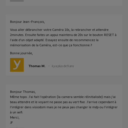
Bonjour Jean-François,
Vous aller débrancher votre Caméra 10s, la rebrancher et attendre
2minutes. Ensuite faites un appui maintenu de 20s sur le bouton RESET à
l'aide d'un objet adapté. Essayez ensuite de recommencez la
mémorisation de la Caméra, est-ce que ça fonctionne ?
Bonne journée,
Thomas M.
il y a plus de 9 ans
Bonjour Thomas,
Même topo. J'ai fait l'opération (la camera semble réinitialisée) mais j'ai
beau attendre et le voyant ne passe pas au vert fixe. J'arrive cependant à
l'intégrer dans visiodom mais je ne peux pas changer le mdp ou l'intégrer
à un wifi.
Merci,
JF