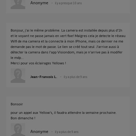
Anonyme
il y a presque 10 ans
Bonjour, j'ai le même problème. La camera est installée depuis plus d'1h
et le voyant ne passe jamais en vert fixe! Malgres cela je detecte le réseau
Wifi de ma camera et la connecte à mon IPhone, mais ce dernier ne me
demande pas le mot de passe. Le lien se créé tout seul. J'arrive aussi à
détecter la camera dans l'app Visiondom, mais je n'arrive pas à modifer
le mdp...
Merci pour vos éclairages Yellows !
Jean-Francois L.
il y a plus de 9 ans
Bonsoir
pour un appel aux Yellow's, il faudra attendre la semaine prochaine.
Bon dimanche !
Anonyme
il y a plus de 9 ans