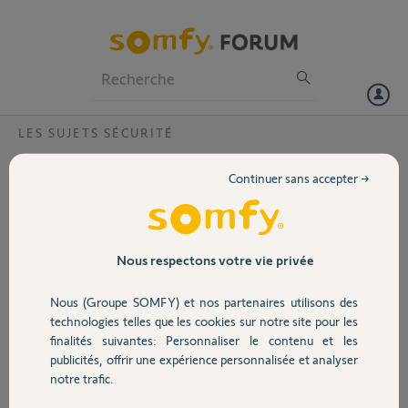
Particuliers
Professionnels
Forum
LES SUJETS SÉCURITÉ
Volet
DEFAUT CNX SERVEUZ:SYS Transmetteur?
Continuer sans accepter →
Bonjour,
Portail
ce message m'a été envoyé par SMS par ma centrale cette nuit,
depuis je n'ai plus d'accès à distance que ce soit par pc ou par appli
somfy. j'ai réinitialisé la centrale ce midi sans résultat.
Garage
Nous respectons votre vie privée
Pouvez vous m'aider svp?
Nous (Groupe SOMFY) et nos partenaires utilisons des
Sécurité
technologies telles que les cookies sur notre site pour les
dany S.
finalités suivantes: Personnaliser le contenu et les
il y a plus de 9 ans
publicités, offrir une expérience personnalisée et analyser
Domotique
Participer au fil de discussion
notre trafic.