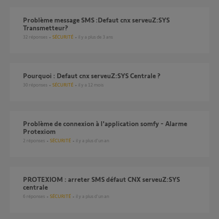
Problème message SMS :Defaut cnx serveuZ:SYS
Transmetteur?
32
réponses
SÉCURITÉ
il y a plus de 3 ans
Pourquoi : Defaut cnx serveuZ:SYS Centrale ?
30
réponses
SÉCURITÉ
il y a 12 mois
Problème de connexion à l'application somfy - Alarme
Protexiom
2
réponses
SÉCURITÉ
il y a plus d'un an
PROTEXIOM : arreter SMS défaut CNX serveuZ:SYS
centrale
6
réponses
SÉCURITÉ
il y a plus d'un an