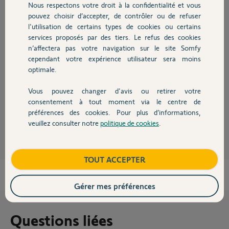
Nous respectons votre droit à la confidentialité et vous
Chauffage
pouvez choisir d’accepter, de contrôler ou de refuser
Réponses
l'utilisation de certains types de cookies ou certains
services proposés par des tiers. Le refus des cookies
Autres produits
n’affectera pas votre navigation sur le site Somfy
Bonjour. J'ai leme probleme depuis un ceratin. Régulierement des
cependant votre expérience utilisateur sera moins
message "Defaut cnx serveuZ:SYS Transmetteur 606105.
optimale.
J'ai réinitialisé pourtant recement le transmetteur, chnagé les piles, etc...
Pouvez vous m'indiquer une marche à suivre ?
Vous pouvez changer d'avis ou retirer votre
Devis avec un pro
consentement à tout moment via le centre de
Jean-Edouard L.
il y a environ 4 ans
préférences des cookies. Pour plus d’informations,
veuillez consulter notre
politique de cookies
.
Contact
« Page Précédente
1
2
3
Page Suivante »
Boutique
TOUT ACCEPTER
Gérer mes préférences
Questions liées