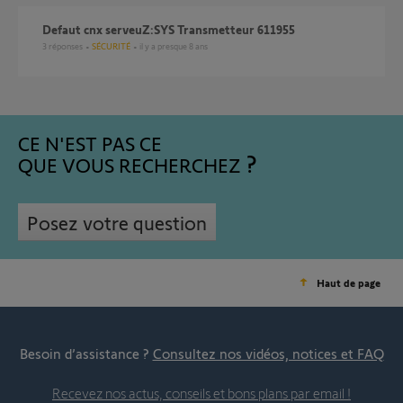
Defaut cnx serveuZ:SYS Transmetteur 611955
3
réponses
SÉCURITÉ
il y a presque 8 ans
CE N'EST PAS CE
QUE VOUS RECHERCHEZ
Posez votre question
Haut de page
Besoin d’assistance ?
Consultez nos vidéos, notices et FAQ
Recevez nos actus, conseils et bons plans par email !