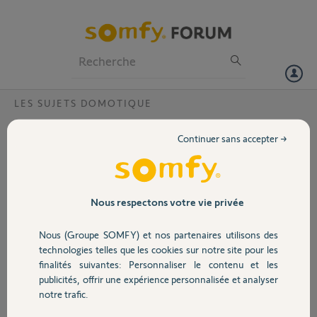
Particuliers
Professionnels
Forum
LES SUJETS DOMOTIQUE
Volet
Probleme piles detecteur
Continuer sans accepter →
Bonjour, depuis ce week-end, lorsque je me connecte a l'interface
Portail
Tahoma, sur tous les détecteurs configurés (ouverture, mouvement,
fumée), j'ai le symbole "piles HS" qui apparaît.
Et de ce fait, plus aucun detecteur n'est controlé par l'interface.
Garage
Nous respectons votre vie privée
Lorsque je fais un test manuel des détecteurs, tout fonctionne bien.
Merci pour vos réponses
Nous (Groupe SOMFY) et nos partenaires utilisons des
Sécurité
technologies telles que les cookies sur notre site pour les
Jean-Marc
finalités suivantes: Personnaliser le contenu et les
il y a plus de 9 ans
publicités, offrir une expérience personnalisée et analyser
Domotique
Participer au fil de discussion
notre trafic.