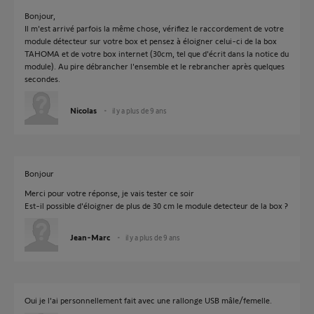
Bonjour,
Il m'est arrivé parfois la même chose, vérifiez le raccordement de votre
module détecteur sur votre box et pensez à éloigner celui-ci de la box
TAHOMA et de votre box internet (30cm, tel que d'écrit dans la notice du
module). Au pire débrancher l'ensemble et le rebrancher après quelques
secondes.
Nicolas
il y a plus de 9 ans
Bonjour
Merci pour votre réponse, je vais tester ce soir
Est-il possible d'éloigner de plus de 30 cm le module detecteur de la box ?
Jean-Marc
il y a plus de 9 ans
Oui je l'ai personnellement fait avec une rallonge USB mâle/femelle.