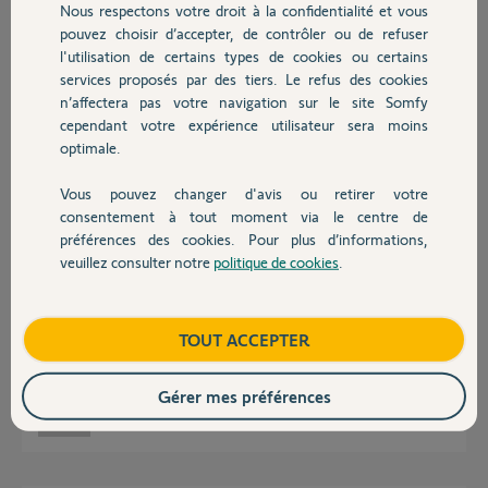
Nous respectons votre droit à la confidentialité et vous
Chauffage
pouvez choisir d’accepter, de contrôler ou de refuser
Réponses
l'utilisation de certains types de cookies ou certains
services proposés par des tiers. Le refus des cookies
Autres produits
n’affectera pas votre navigation sur le site Somfy
Bonjour,
cependant votre expérience utilisateur sera moins
Le symbole "pile faible" affiché, n'exclue pas le bon fonctionnement des
optimale.
détecteurs le cas échéant.
Vous pouvez changer d'avis ou retirer votre
Devis avec un pro
Anonyme
il y a plus de 9 ans
consentement à tout moment via le centre de
préférences des cookies. Pour plus d’informations,
veuillez consulter notre
politique de cookies
.
Contact
Ce qui est bizarre, c'est que tous les détecteurs sont concernés par ce pb
de piles
Boutique
TOUT ACCEPTER
En plus, l'interface Tahoma ne détecte aucun mouvement ou ouverture
des détecteurs concernés
Gérer mes préférences
Jean-Marc
il y a plus de 9 ans