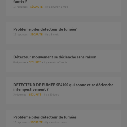
fumée ?
14
réponses
SÉCURITÉ
il y a environ 2 mois
Probleme piles detecteur de fumée?
12
réponses
SÉCURITÉ
il y a 8 mois
Détecteur mouvement se déclenche sans raison
8
réponses
SÉCURITÉ
il y a environ 2 mois
DÉTECTEUR DE FUMÉE SF4100 qui sonne et se déclenche
intempestivement ?
5
réponses
SÉCURITÉ
il y a 20 jours
Problème piles détecteur de fumées
15
réponses
SÉCURITÉ
il y a environ un an