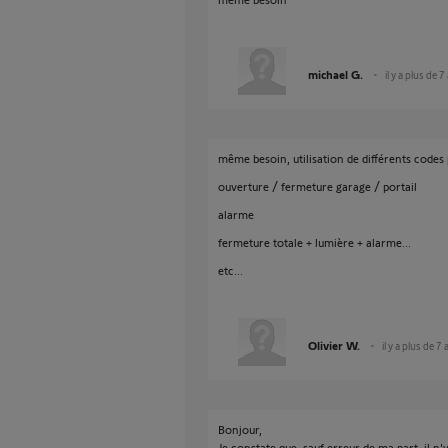
michael G.
il y a plus de 7
même besoin, utilisation de différents codes 
ouverture / fermeture garage / portail
alarme
fermeture totale + lumière + alarme...
etc...
Olivier W.
il y a plus de 7
Bonjour,
Je constate que, sauf erreur de ma part, il n