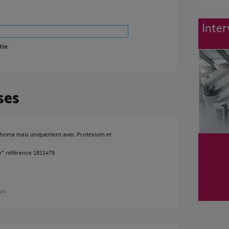
Inter
ile
ses
Tahoma mais uniquement avec Protexiom et
ty" référence 1811479
ans