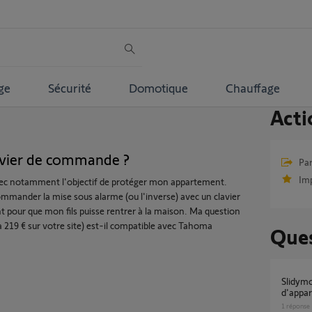
ge
Sécurité
Domotique
Chauffage
Acti
avier de commande ?
Par
Im
vec notamment l'objectif de protéger mon appartement.
ommander la mise sous alarme (ou l'inverse) avec un clavier
t pour que mon fils puisse rentrer à la maison. Ma question
(à 219 € sur votre site) est-il compatible avec Tahoma
Ques
Slidymoove 300 / Tahoma v2: perte
d'appar
1
réponse