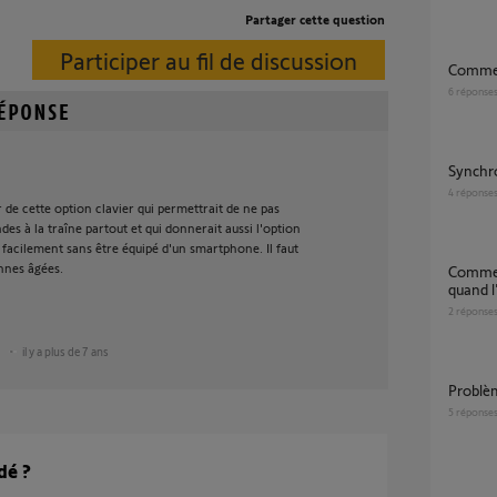
Partager cette question
Participer au fil de discussion
Comme
6
réponse
Synchr
4
réponse
 de cette option clavier qui permettrait de ne pas
es à la traîne partout et qui donnerait aussi l'option
 facilement sans être équipé d'un smartphone. Il faut
nnes âgées.
comment activer/désactiver caméras indoor
quand l
2
réponse
il y a plus de 7 ans
Probl
5
réponse
dé ?