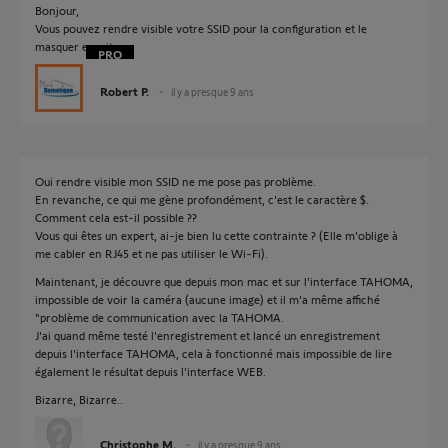
Bonjour,
Vous pouvez rendre visible votre SSID pour la configuration et le
masquer ensuite.
Robert P.
il y a presque 9 ans
Oui rendre visible mon SSID ne me pose pas problème.
En revanche, ce qui me gène profondément, c'est le caractère $.
Comment cela est-il possible ??
Vous qui êtes un expert, ai-je bien lu cette contrainte ? (Elle m'oblige à
me cabler en RJ45 et ne pas utiliser le Wi-Fi).
Maintenant, je découvre que depuis mon mac et sur l'interface TAHOMA,
impossible de voir la caméra (aucune image) et il m'a même affiché
"problème de communication avec la TAHOMA.
J'ai quand même testé l'enregistrement et lancé un enregistrement
depuis l'interface TAHOMA, cela à fonctionné mais impossible de lire
également le résultat depuis l'interface WEB.
Bizarre, Bizarre..
Christophe M.
il y a presque 9 ans