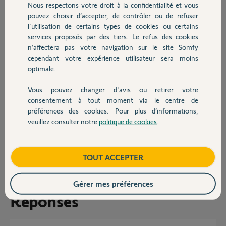
Nous respectons votre droit à la confidentialité et vous
Chauffage
pouvez choisir d’accepter, de contrôler ou de refuser
C'est la première fois que je vois ça.
l'utilisation de certains types de cookies ou certains
Est-ce que j'ai mal lu ?
services proposés par des tiers. Le refus des cookies
Autres produits
n’affectera pas votre navigation sur le site Somfy
Du coup, j'ai mis ma caméra en RJ45 mais impossible de l'ajouter à
cependant votre expérience utilisateur sera moins
ma TAHOMA et impossible de regarder des vidéos.
optimale.
Quelqu'un peut-il me confirmer cela ?
Vous pouvez changer d'avis ou retirer votre
Devis avec un pro
consentement à tout moment via le centre de
De la même manière, mon réseau est caché, ce qui semble ne pas
préférences des cookies. Pour plus d’informations,
être accepté pour la configuration !!
veuillez consulter notre
politique de cookies
.
Contact
Christophe M.
il y a presque 9 ans
Boutique
Participer au fil de discussion
TOUT ACCEPTER
Gérer mes préférences
Réponses