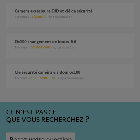
Camera extérieure DID et clé de sécurité
3
réponses
SÉCURITÉ
il y a environ un an
Oc100 changement de box wifi 6
1
réponse
DOMOTIQUE
il y a presque 2 ans
clé sécurité caméra visidom oc100
1
réponse
AUTRES PRODUITS
il y a environ 6 ans
CE N'EST PAS CE
QUE VOUS RECHERCHEZ
Posez votre question