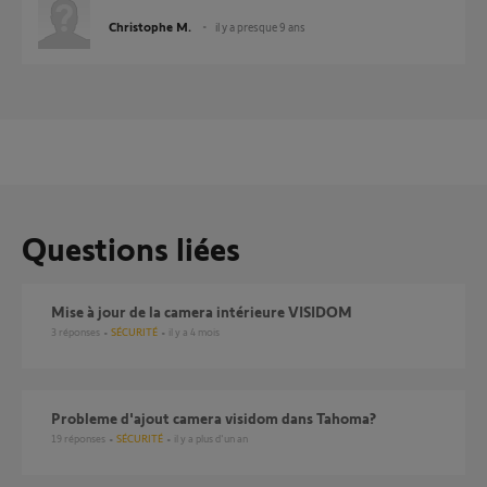
Christophe M.
il y a presque 9 ans
Questions liées
mise à jour de la camera intérieure VISIDOM
3
réponses
SÉCURITÉ
il y a 4 mois
probleme d'ajout camera visidom dans Tahoma?
19
réponses
SÉCURITÉ
il y a plus d'un an