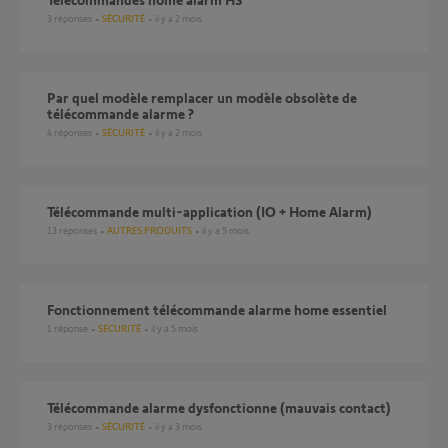
3
réponses
SÉCURITÉ
il y a 2 mois
Par quel modèle remplacer un modèle obsolète de
télécommande alarme ?
4
réponses
SÉCURITÉ
il y a 2 mois
Télécommande multi-application (IO + Home Alarm)
13
réponses
AUTRES PRODUITS
il y a 5 mois
Fonctionnement télécommande alarme home essentiel
1
réponse
SÉCURITÉ
il y a 5 mois
télécommande alarme dysfonctionne (mauvais contact)
3
réponses
SÉCURITÉ
il y a 3 mois