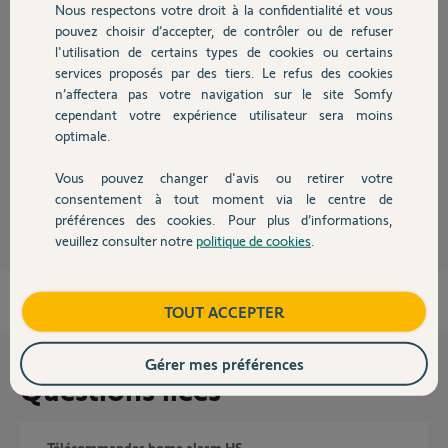
Nous respectons votre droit à la confidentialité et vous
Chauffage
Réponses
pouvez choisir d’accepter, de contrôler ou de refuser
l'utilisation de certains types de cookies ou certains
services proposés par des tiers. Le refus des cookies
Autres produits
n’affectera pas votre navigation sur le site Somfy
Bonsoir
cependant votre expérience utilisateur sera moins
ça peut également venir des piles du transmetteur même si ça n'est pas
optimale.
signalé.
Vous pouvez changer d'avis ou retirer votre
Anonyme
il y a plus de 8 ans
Devis avec un pro
consentement à tout moment via le centre de
préférences des cookies. Pour plus d’informations,
veuillez consulter notre
politique de cookies
.
Contact
Boutique
TOUT ACCEPTER
Gérer mes préférences
Questions liées
Télécommandes home alarm HS