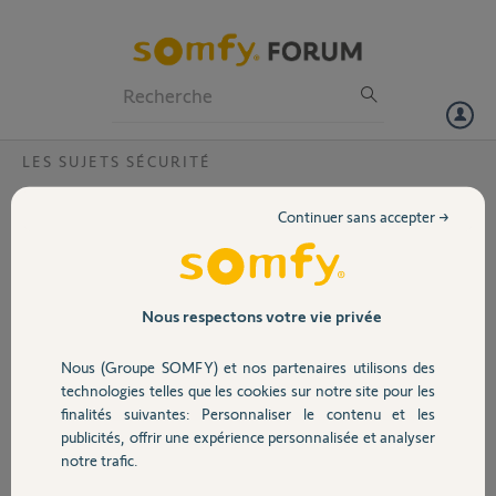
Particuliers
Professionnels
Forum
LES SUJETS SÉCURITÉ
Volet
Problème fonctionnement télécommande
Continuer sans accepter →
alarme ?
Portail
Le voyant rouge s'allume mais pas le vert, donc mon alarme ne
s'enclenche pas. Mais ce qui est surprenant c'est que quelquefois il
Garage
n'y a pas de problème. Cela vient-il de la télécommande? Dois-je
Nous respectons votre vie privée
d'office changer la pile contrôlée à 3volts.Merci pour la réponse
Nous (Groupe SOMFY) et nos partenaires utilisons des
Sécurité
marcel D.
technologies telles que les cookies sur notre site pour les
il y a plus de 8 ans
finalités suivantes: Personnaliser le contenu et les
Participer au fil de discussion
publicités, offrir une expérience personnalisée et analyser
Domotique
notre trafic.