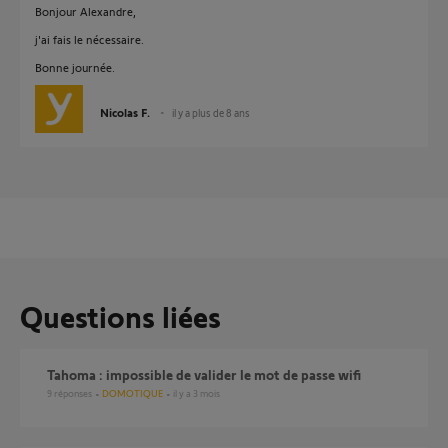
Bonjour Alexandre,
j'ai fais le nécessaire.
Bonne journée.
Nicolas F.
il y a plus de 8 ans
Questions liées
Tahoma : impossible de valider le mot de passe wifi
9
réponses
DOMOTIQUE
il y a 3 mois