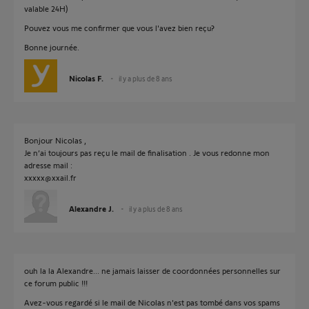
valable 24H)
Pouvez vous me confirmer que vous l'avez bien reçu?
Bonne journée.
Nicolas F.
il y a plus de 8 ans
Bonjour Nicolas ,
Je n’ai toujours pas reçu le mail de finalisation . Je vous redonne mon
adresse mail :
xxxxx@xxail.fr
Alexandre J.
il y a plus de 8 ans
ouh la la Alexandre... ne jamais laisser de coordonnées personnelles sur
ce forum public !!!
Avez-vous regardé si le mail de Nicolas n'est pas tombé dans vos spams