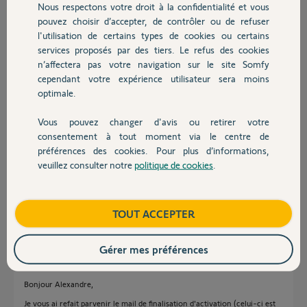
Réponses
Nous respectons votre droit à la confidentialité et vous
Chauffage
pouvez choisir d’accepter, de contrôler ou de refuser
l'utilisation de certains types de cookies ou certains
Bonjour Alexandre
services proposés par des tiers. Le refus des cookies
Autres produits
n’affectera pas votre navigation sur le site Somfy
laissez ici le PIN de votre box et attendez le retour d'un Yellow.
cependant votre expérience utilisateur sera moins
Bonne journée !
optimale.
Anonyme
il y a plus de 8 ans
Vous pouvez changer d'avis ou retirer votre
Devis avec un pro
consentement à tout moment via le centre de
préférences des cookies. Pour plus d’informations,
veuillez consulter notre
politique de cookies
.
Contact
Bonjour le pin est 0808-1303-1554
Merci
Boutique
TOUT ACCEPTER
Alexandre J.
il y a plus de 8 ans
Gérer mes préférences
Bonjour Alexandre,
Je vous ai refait parvenir le mail de finalisation d'activation (celui-ci est