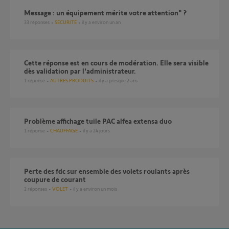
Message : un équipement mérite votre attention" ?
33
réponses
SÉCURITÉ
il y a environ un an
Cette réponse est en cours de modération. Elle sera visible
dès validation par l'administrateur.
1
réponse
AUTRES PRODUITS
il y a presque 2 ans
Problème affichage tuile PAC alfea extensa duo
1
réponse
CHAUFFAGE
il y a 24 jours
Perte des fdc sur ensemble des volets roulants après
coupure de courant
2
réponses
VOLET
il y a environ un mois