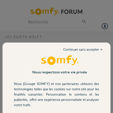
Particuliers
Professionnels
Forum
LES SUJETS VOLET
Volet
Attente validation de l´inscription
Continuer sans accepter →
Bonjour j’ai fait mon inscription sur l’application somfy connexoon
Portail
hier vers 17h30, tous c’est bien passé et j’ai toujours pas reçu de mail
de confirmation pour pouvoir accéder à mon application . Est-ce
normal??
Garage
Nous respectons votre vie privée
Alexandre J.
Nous (Groupe SOMFY) et nos partenaires utilisons des
Sécurité
il y a plus de 8 ans
technologies telles que les cookies sur notre site pour les
Participer au fil de discussion
finalités suivantes: Personnaliser le contenu et les
publicités, offrir une expérience personnalisée et analyser
Domotique
notre trafic.