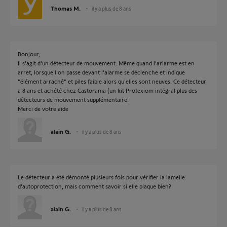
Thomas M.
il y a plus de 8 ans
Bonjour,
Il s'agit d'un détecteur de mouvement. Même quand l'arlarme est en
arret, lorsque l'on passe devant l'alarme se déclenche et indique
"élément arraché" et piles faible alors qu'elles sont neuves. Ce détecteur
a 8 ans et achété chez Castorama (un kit Protexiom intégral plus des
détecteurs de mouvement supplémentaire.
Merci de votre aide
alain G.
il y a plus de 8 ans
Le détecteur a été démonté plusieurs fois pour vérifier la lamelle
d'autoprotection, mais comment savoir si elle plaque bien?
alain G.
il y a plus de 8 ans