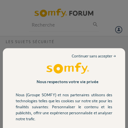
Particuliers
Professionnels
Forum
LES SUJETS SÉCURITÉ
Volet
Message alarme erroné
Continuer sans accepter →
Bonjour
Portail
Mon alarme Protexiom 600 m'indique l'alerte "élément arraché"
quand on passe devant alarme éteinte. Les piles ont été changées.
Comment régler ce problème
Garage
Nous respectons votre vie privée
Merci
Nous (Groupe SOMFY) et nos partenaires utilisons des
Sécurité
alain G.
technologies telles que les cookies sur notre site pour les
il y a plus de 8 ans
finalités suivantes: Personnaliser le contenu et les
Participer au fil de discussion
publicités, offrir une expérience personnalisée et analyser
Domotique
notre trafic.