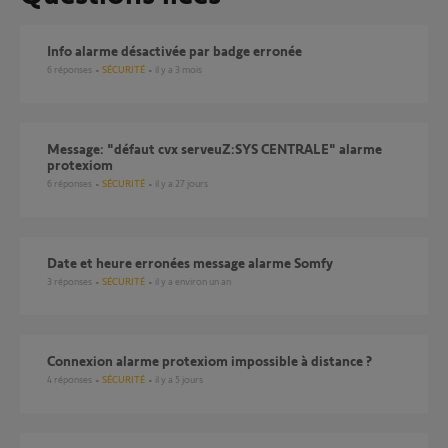
Info alarme désactivée par badge erronée
6
réponses
SÉCURITÉ
il y a 3 mois
Message: "défaut cvx serveuZ:SYS CENTRALE" alarme
protexiom
6
réponses
SÉCURITÉ
il y a 27 jours
Date et heure erronées message alarme Somfy
3
réponses
SÉCURITÉ
il y a environ un an
Connexion alarme protexiom impossible à distance ?
4
réponses
SÉCURITÉ
il y a 5 jours