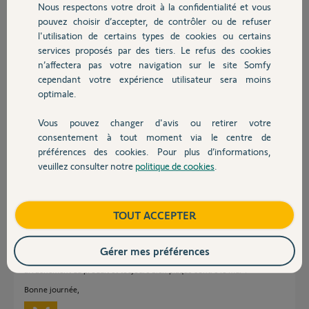
Nous respectons votre droit à la confidentialité et vous
Chauffage
Réponses
pouvez choisir d’accepter, de contrôler ou de refuser
l'utilisation de certains types de cookies ou certains
services proposés par des tiers. Le refus des cookies
Autres produits
Bonjour
n’affectera pas votre navigation sur le site Somfy
cependant votre expérience utilisateur sera moins
je suppose que vous parlez d'un détecteur de mouvement.
optimale.
Si oui, quel âge a ce détecteur ? Ou l'avez-vous acheté ?
Vous pouvez changer d'avis ou retirer votre
Devis avec un pro
Anonyme
il y a plus de 8 ans
consentement à tout moment via le centre de
préférences des cookies. Pour plus d’informations,
veuillez consulter notre
politique de cookies
.
Contact
Bonjour Alain,
Boutique
TOUT ACCEPTER
Devant quel type d'élément rencontrez-vous ce défaut (Détecteur
d'ouverture, détecteur de mouvement, détecteur de mouvement pour
petits animaux) ?
Gérer mes préférences
Avez-vous vérifié que la lamelle d'auto-protection qui sert à détecter un
arrachement du produit et toujours bien plaqué contre le mur ?
Bonne journée,